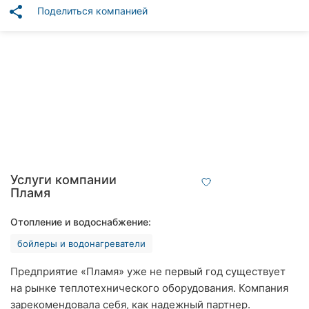
Автошколы
share
Поделиться компанией
Рестораны
Все
рубрики
Все
города:
Услуги компании
Пламя
Кропивницкий
Отопление и водоснабжение:
Винница
бойлеры и водонагреватели
Житомир
Предприятие «Пламя» уже не первый год существует
на рынке теплотехнического оборудования. Компания
Тернополь
зарекомендовала себя, как надежный партнер.