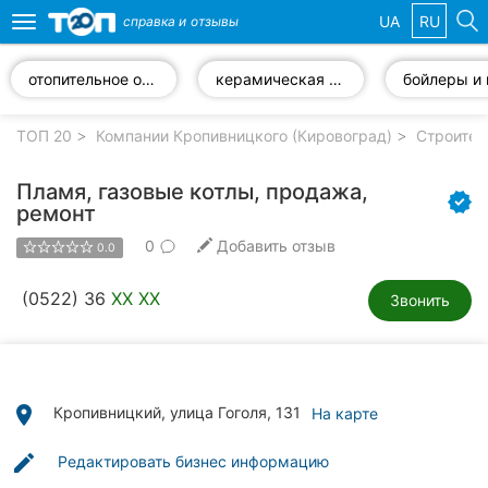
UA
RU
справка и
отзывы
Toggle
navigation
отопительное оборудование
керамическая плитка
Избранные
компании
ТОП 20
Компании Кропивницкого (Кировоград)
Строител
Пламя, газовые котлы, продажа,
ремонт
0
Добавить отзыв
Популярные
0.0
рубрики:
(0522) 36
XX XX
Звонить
Стоматологии
Частные
клиники
place
Кропивницкий, улица Гоголя, 131
На карте
Ветеринарные
клиники
edit
Редактировать бизнес информацию