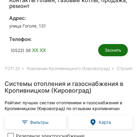
Контакты Пламя, газовые котлы, продажа,
ремонт
Адрес:
улица Гоголя, 131
Телефон:
XX XX
Звонить
(0522) 36
ТОП 20
Компании Кропивницкого (Кировоград)
Строител
Системы отопления и газоснабжения в
Кропивницком (Кировоград)
Рейтинг лучших систем отоплением и газоснабжения в
Кропивницком (Кировоград) по отзывам кропивничан
Фильтры
Карта
Резервное электроснабжение