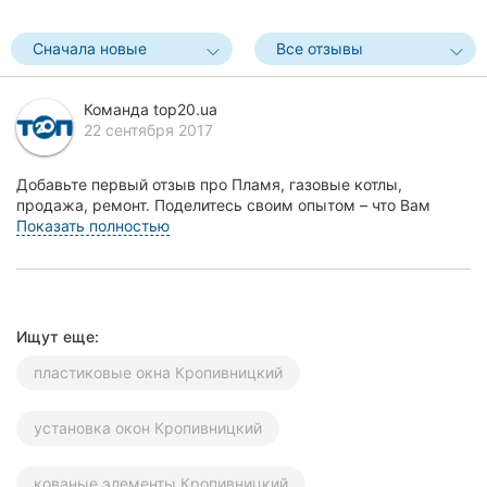
Херсон
Сначала новые
Все отзывы
Полтава
Команда top20.ua
Чернигов
22 сентября 2017
Черкассы
Добавьте первый отзыв про Пламя, газовые котлы,
продажа, ремонт. Поделитесь своим опытом – что Вам
Черновцы
понравилось, а что нет! Это поможет другим жителям...
Показать полностью
Сумы
Ивано-
Франковск
Ищут еще:
Луцк
пластиковые окна Кропивницкий
Ужгород
установка окон Кропивницкий
Карпаты
кованые элементы Кропивницкий