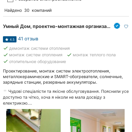
Найдено
30
компаний
Умный Дом, проектно-монтажная организация
41 отзыв
4.5
done
демонтаж системи отопления
done
done
монтаж систем отопления
монтаж теплого пола
done
отопительное оборудование
Проектирование, монтаж систем электроотопления,
металлокерамические и SMART-обогреватели, солнечные,
зарядные станции, резервные аккумуляторы.
Чудові спеціалісти та якісне обслуговування. Пояснили усе
доступно та чітко, хоча я ніколи не мала досвіду з
електрикою....