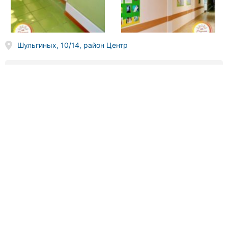
Шульгиных, 10/14, район Центр
(096) 809
XX XX
Звонить
Мережа тепла, электроотопление, оформление льготного тарифа, установка двухтарифного счетчика
275 отзывов
4.9
Современное электрическое отопление в Кропивницком.
Електричне опалення встановили у 2023 році, коли
будинок переходив з центрального опалення на
індивідуальне. Обрали сис...