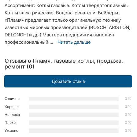
Ассортимент: Котлы газовые. Котлы твердотопливные.
Хмельницкий
Котлы электрические. Водонагреватели. Бойлеры.
Ровно
«Пламя» предлагает только оригинальную технику
известных мировых производителей (BOSCH, ARISTON,
Одесса
DELONGHI и др.) Мастера предприятия выполнят
профессиональный ...
Читать дальше
Киев
Харьков
Отзывы о Пламя, газовые котлы, продажа,
ремонт (0)
Запорожье
Добавить отзыв
Днепр
Львов
Отлично
0 %
Хорошо
0 %
Кривой
Неплохо
0 %
Рог
Плохо
0 %
Николаев
Ужасно
0 %