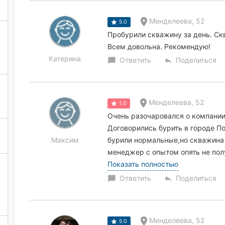
Менделеева, 52
5.0
Пробурили скважину за день. Ск
Всем довольна. Рекомендую!
Катерина
Ответить
Поделиться
chat_bubble
reply
Менделеева, 52
1.0
Очень разочаровался о компании
Договорились бурить в городе По
Максим
бурили нормальные,но скважина 
менеджер с опытом опять не полу
Показать полностью
Ответить
Поделиться
chat_bubble
reply
Менделеева, 52
5.0