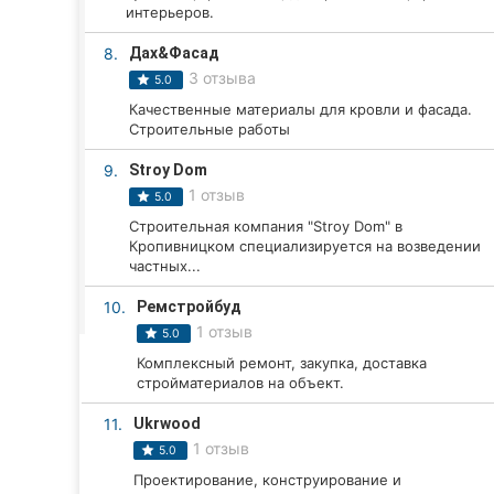
Харьков
интерьеров.
Запорожье
8.
Дах&Фасад
3 отзыва
5.0
Днепр
Качественные материалы для кровли и фасада.
Строительные работы
Львов
9.
Stroy Dom
Кривой Рог
1 отзыв
5.0
Строительная компания "Stroy Dom" в
Николаев
Кропивницком специализируется на возведении
частных...
Херсон
10.
Ремстройбуд
1 отзыв
Полтава
5.0
Комплексный ремонт, закупка, доставка
Чернигов
стройматериалов на объект.
11.
Ukrwood
Черкассы
1 отзыв
5.0
Черновцы
Проектирование, конструирование и