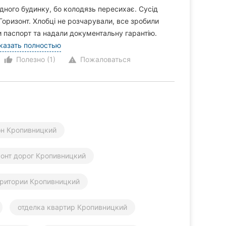
ного будинку, бо колодязь пересихає. Сусід
ризонт. Хлобці не розчарували, все зробили
ли паспорт та надали документальну гарантію.
казать полностью
Полезно (1)
Пожаловаться
thumb_up_alt
warning
он Кропивницкий
онт дорог Кропивницкий
еритории Кропивницкий
отделка квартир Кропивницкий