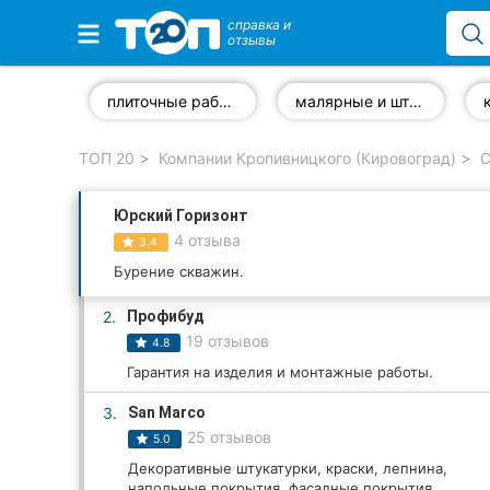
справка и
отзывы
Избранные компании
плиточные работы
малярные и штукатурные работы
ТОП 20
Компании Кропивницкого (Кировоград)
С
Популярные рубрики:
Юрский Горизонт
Стоматологии
4 отзыва
3.4
Частные клиники
Бурение скважин.
2.
Профибуд
Ветеринарные клиники
19 отзывов
4.8
Автошколы
Гарантия на изделия и монтажные работы.
3.
San Marco
Рестораны
25 отзывов
5.0
Все рубрики
Декоративные штукатурки, краски, лепнина,
напольные покрытия, фасадные покрытия.