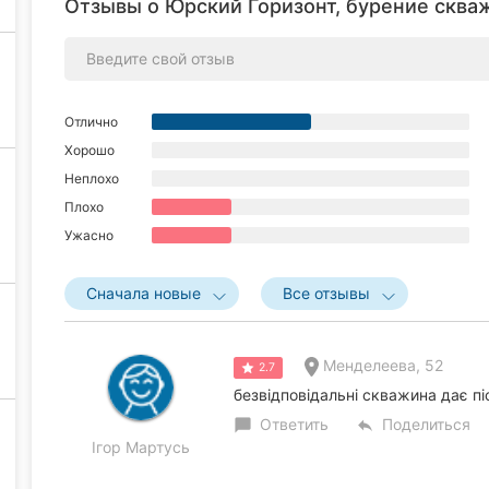
Отзывы о Юрский Горизонт, бурение скваж
Отлично
Хорошо
Неплохо
Плохо
Ужасно
Сначала новые
Все отзывы
Менделеева, 52
2.7
безвідповідальні скважина дає пі
Ответить
Поделиться
chat_bubble
reply
Ігор Мартусь