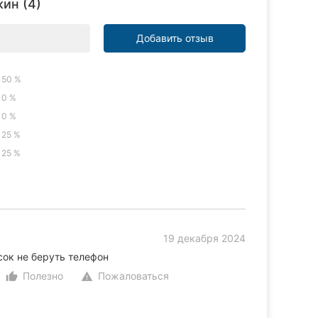
ин (4)
Добавить отзыв
50 %
0 %
0 %
25 %
25 %
19 декабря 2024
сок не беруть телефон
Полезно
Пожаловаться
thumb_up_alt
warning