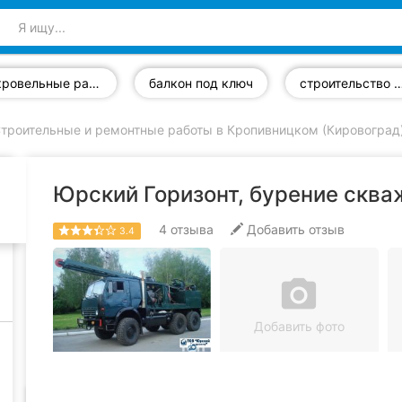
кровельные работы
балкон под ключ
строительство искусственных
троительные и ремонтные работы в Кропивницком (Кировоград
Юрский Горизонт, бурение сква
4
отзыва
Добавить отзыв
3.4
camera_alt
Добавить фото