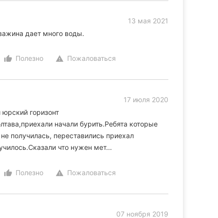
13 мая 2021
важина дает много воды.
Полезно
Пожаловаться
thumb_up_alt
warning
17 июля 2020
 юрский горизонт
лтава,приехали начали бурить.Ребята которые
не получилась, переставились приехал
чилось.Сказали что нужен мет...
Полезно
Пожаловаться
thumb_up_alt
warning
07 ноября 2019