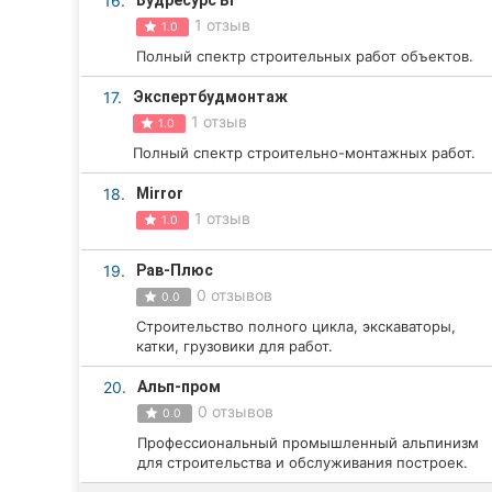
16.
Будресурс ВГ
1 отзыв
1.0
Полный спектр строительных работ объектов.
17.
Экспертбудмонтаж
1 отзыв
1.0
Полный спектр строительно-монтажных работ.
18.
Mirror
1 отзыв
1.0
19.
Рав-Плюс
0 отзывов
0.0
Строительство полного цикла, экскаваторы,
катки, грузовики для работ.
20.
Альп-пром
0 отзывов
0.0
Профессиональный промышленный альпинизм
для строительства и обслуживания построек.