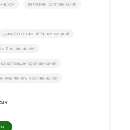
вницкий
автокран Кропивницкий
дизайн гостинной Кропивницкий
ры Кропивницкий
 канализации Кропивницкий
нечную панель Кропивницкий
жин
он