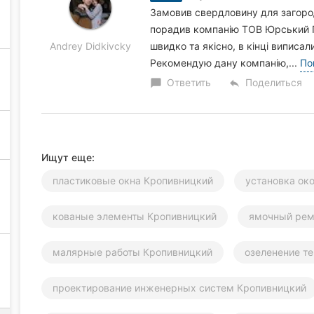
Замовив свердловину для загород
порадив компанію ТОВ Юрський Го
Andrey Didkivcky
швидко та якісно, в кінці виписа
Рекомендую дану компанію,...
По
Ответить
Поделиться
chat_bubble
reply
Ищут еще:
пластиковые окна Кропивницкий
установка ок
кованые элементы Кропивницкий
ямочный рем
малярные работы Кропивницкий
озеленение т
проектирование инженерных систем Кропивницкий