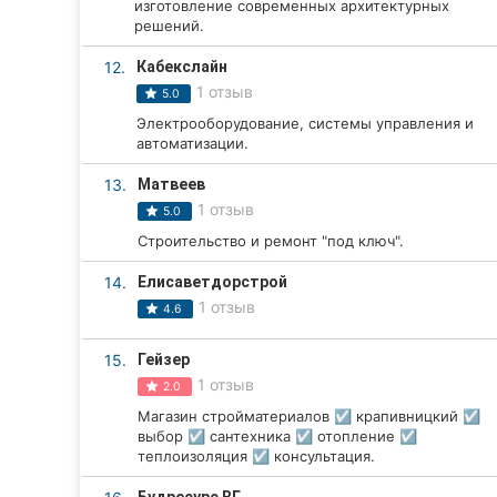
изготовление современных архитектурных
решений.
Сумы
12.
Кабекслайн
Ивано-Франковск
1 отзыв
5.0
Электрооборудование, системы управления и
Луцк
автоматизации.
Ужгород
13.
Матвеев
1 отзыв
5.0
Карпаты
Строительство и ремонт "под ключ".
14.
Елисаветдорстрой
1 отзыв
4.6
15.
Гейзер
1 отзыв
2.0
Магазин стройматериалов ☑️ крапивницкий ☑️
выбор ☑️ сантехника ☑️ отопление ☑️
теплоизоляция ☑️ консультация.