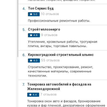
4.
Топ Сервис Буд
10 отзывов
5.0
Все города:
Профессиональные ремонтные работы.
Кропивницкий
5.
Стройтеплоэнерго
9 отзывов
4.9
Винница
Утепление, кровельные работы, тротуарная
плитка, ангары, торговые павильоны.
Житомир
6.
Кировоградский строительный альянс
Тернополь
55 отзывов
4.0
Хмельницкий
Строительство, проектирование, ремонт,
качественные материалы, современные
технологии.
Ровно
7.
Тонировка автомобилей и фасадов на
Одесса
Железнодорожной
7 отзывов
4.4
Киев
Тонировка окон авто и фасадов, бронирование
кузова и фар пленкой, декоративное оформление