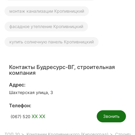
монтаж канализации Кропивницкий
фасадное утепление Кропивницкий
купить солнечную панель Кропивницкий
Контакты Будресурс-ВГ, строительная
компания
Адрес:
Шахтерская улица, 3
Телефон:
XX XX
Звонить
(067) 520
ТОП 20
Компании Кропивницкого (Кировоград)
Строител