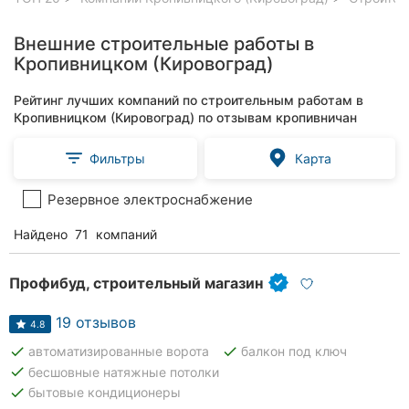
Внешние строительные работы в
Кропивницком (Кировоград)
Рейтинг лучших компаний по строительным работам в
Кропивницком (Кировоград) по отзывам кропивничан
Фильтры
Карта
Резервное электроснабжение
Найдено
71
компаний
Профибуд, строительный магазин
19 отзывов
4.8
done
done
автоматизированные ворота
балкон под ключ
done
бесшовные натяжные потолки
done
бытовые кондиционеры