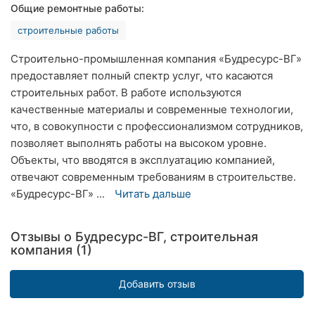
Общие ремонтные работы:
Хмельницкий
строительные работы
Ровно
Строительно-промышленная компания «Будресурс-ВГ»
Одесса
предоставляет полный спектр услуг, что касаются
строительных работ. В работе используются
Киев
качественные материалы и современные технологии,
что, в совокупности с профессионализмом сотрудников,
Харьков
позволяет выполнять работы на высоком уровне.
Объекты, что вводятся в эксплуатацию компанией,
Запорожье
отвечают современным требованиям в строительстве.
«Будресурс-ВГ» ...
Читать дальше
Днепр
Львов
Отзывы о Будресурс-ВГ, строительная
компания (1)
Кривой
Рог
Добавить отзыв
Николаев