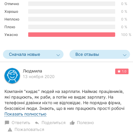
Отлично
0 %
Херсон
Хорошо
0 %
Полтава
Неплохо
0 %
Плохо
0 %
Чернигов
Ужасно
100 %
Черкассы
Сначала новые
Все отзывы
Черновцы
Сумы
Людмила
1.0
13 ноября 2020
Ивано-
Франковск
Компанія "кидає" людей на зарплати. Наймає працівників,
які працюють, як раби, а потім не видає зарплату. На
Луцк
телефонні дзвінки ніхто не відповідає. Не порядна фірма,
бнзсовісні люди. Знають, що в них працюють прості робочі
люди, які не знають куди...
Показать полностью
Ужгород
Ответить
Поделиться
Полезно
chat_bubble
reply
thumb_up_alt
Карпаты
Пожаловаться
warning