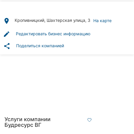
Автошколы
Рестораны
place
Кропивницкий, Шахтерская улица, 3
На карте
Все
edit
Редактировать бизнес информацию
рубрики
share
Поделиться компанией
Все
города:
Кропивницкий
Винница
Житомир
Услуги компании
Будресурс ВГ
Тернополь