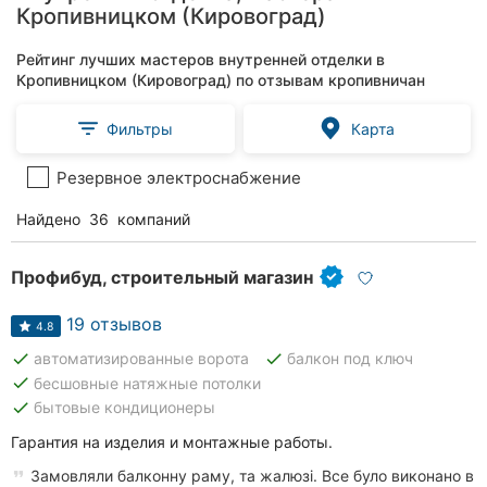
Кропивницком (Кировоград)
Рейтинг лучших мастеров внутренней отделки в
Кропивницком (Кировоград) по отзывам кропивничан
Фильтры
Карта
Резервное электроснабжение
Найдено
36
компаний
Профибуд, строительный магазин
19 отзывов
4.8
done
done
автоматизированные ворота
балкон под ключ
done
бесшовные натяжные потолки
done
бытовые кондиционеры
Гарантия на изделия и монтажные работы.
Замовляли балконну раму, та жалюзі. Все було виконано в