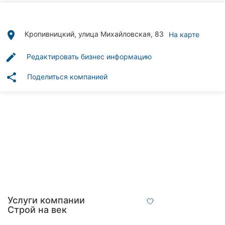
Автошколы
Рестораны
place
Кропивницкий, улица Михайловская, 83
На карте
Все
edit
Редактировать бизнес информацию
рубрики
share
Поделиться компанией
Все
города:
Кропивницкий
Винница
Житомир
Услуги компании
Строй на век
Тернополь