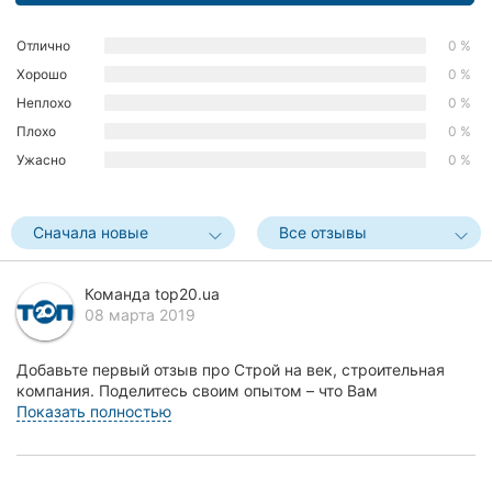
Херсон
Отлично
0 %
Полтава
Хорошо
0 %
Неплохо
0 %
Чернигов
Плохо
0 %
Ужасно
0 %
Черкассы
Черновцы
Сначала новые
Все отзывы
Сумы
Команда top20.ua
Ивано-
08 марта 2019
Франковск
Добавьте первый отзыв про Строй на век, строительная
Луцк
компания. Поделитесь своим опытом – что Вам
понравилось, а что нет! Это поможет другим жителям К...
Показать полностью
Ужгород
Карпаты