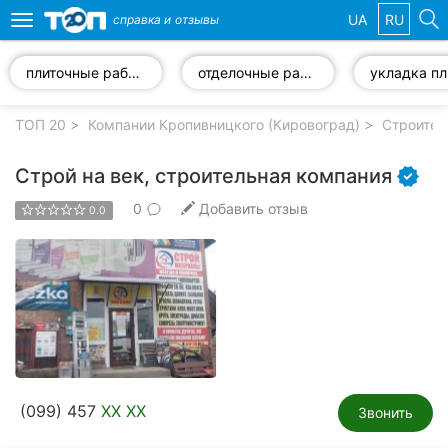
UA
RU
справка и
отзывы
Toggle
navigation
плиточные работы
отделочные работы
укладка пл
Избранные
компании
ТОП 20
Компании Кропивницкого (Кировоград)
Строител
Строй на век, строительная компания
0
Добавить отзыв
0.0
Популярные
рубрики:
Стоматологии
Частные
клиники
Ветеринарные
(099) 457
XX XX
клиники
Звонить