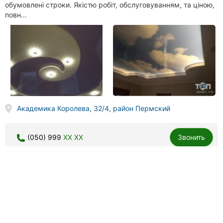
обумовлені строки. Якістю робіт, обслуговуванням, та ціною,
повн...
Академика Королева, 32/4, район Пермский
(050) 999
XX XX
Звонить
Duke Design, натяжные потолки, окна и двери
19 отзывов
5.0
done
бесшовные натяжные потолки