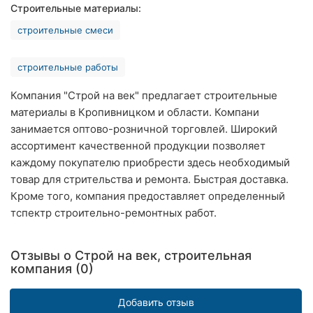
Строительные материалы:
Хмельницкий
строительные смеси
Ровно
строительные работы
Одесса
Компания "Строй на век" предлагает строительные
Киев
материалы в Кропивницком и области. Компани
занимается оптово-розничной торговлей. Широкий
Харьков
ассортимент качественной продукции позволяет
каждому покупателю приобрести здесь необходимый
Запорожье
товар для стрительства и ремонта. Быстрая доставка.
Днепр
Кроме того, компания предоставляет определенный
тспектр строительно-ремонтных работ.
Львов
Отзывы о Строй на век, строительная
Кривой
компания (0)
Рог
Николаев
Добавить отзыв