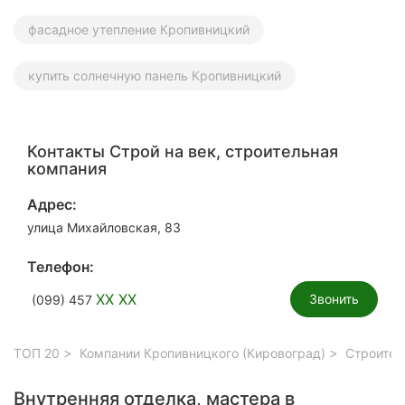
фасадное утепление Кропивницкий
купить солнечную панель Кропивницкий
Контакты Строй на век, строительная
компания
Адрес:
улица Михайловская, 83
Телефон:
XX XX
Звонить
(099) 457
ТОП 20
Компании Кропивницкого (Кировоград)
Строител
Внутренняя отделка, мастера в