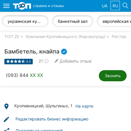
UA
RU
справка и
отзывы
Toggle
navigation
украинская кухня
банкетный зал
Избранные
компании
ТОП 20
Компании Кропивницкого (Кировоград)
Ресторан
Бамбетель, кнайпа
21
Добавить отзыв
4.5
Популярные
рубрики:
(093) 844
XX XX
Звонить
Стоматологии
Частные
клиники
place
Кропивницкий, Шульгиных, 1
На карте
Ветеринарные
edit
Редактировать бизнес информацию
клиники
Поделиться компанией