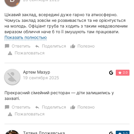
Цікавий заклад, всередині дуже гарно та атмосферно.
Чомусь заклад зовсім не розвивається та не орієнтується
на молодь. Офіціант груба та ходить з таким невдоволеним
виразом обличчя наче б то її змушують там працювати.
Половини меню немає, вже другий...
Показать полностью
Ответить
Поделиться
Полезно
chat_bubble
reply
thumb_up_alt
Пожаловаться
warning
Артем Мазур
2.0
19 сентября 2025
Прекрасний сімейний ресторан — діти залишились у
захваті.
Ответить
Поделиться
Полезно
chat_bubble
reply
thumb_up_alt
Пожаловаться
warning
Tетяна Дрожевська
5.0