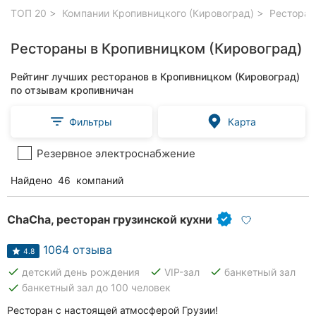
ТОП 20
Компании Кропивницкого (Кировоград)
Ресторан
Рестораны в Кропивницком (Кировоград)
Рейтинг лучших ресторанов в Кропивницком (Кировоград)
по отзывам кропивничан
Фильтры
Карта
Резервное электроснабжение
Найдено
46
компаний
ChaCha, ресторан грузинской кухни
1064 отзыва
4.8
done
done
done
детский день рождения
VIP-зал
банкетный зал
done
банкетный зал до 100 человек
Ресторан с настоящей атмосферой Грузии!