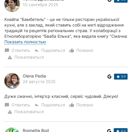
10 сентября 2025
Кнайпа "Бамбетель" - це не тільки ресторан української
кухні, але з заклад, який ставить собі на меті відродження
традицій та рецептів регіональних страв. У колаборації з
Етнолабораторією "Бваба Єлька", яка видала книгу "Смачна
Кропивниччина" рестора...
Показать полностью
Ответить
Поделиться
Полезно
chat_bubble
reply
thumb_up_alt
Пожаловаться
warning
Olena Pedia
5.0
24 августа 2025
Дуже смачно, інтер'єр класний, сервіс чудовий. Дякую!
Ответить
Поделиться
Полезно
chat_bubble
reply
thumb_up_alt
Пожаловаться
warning
Ronnette Bod
4.0