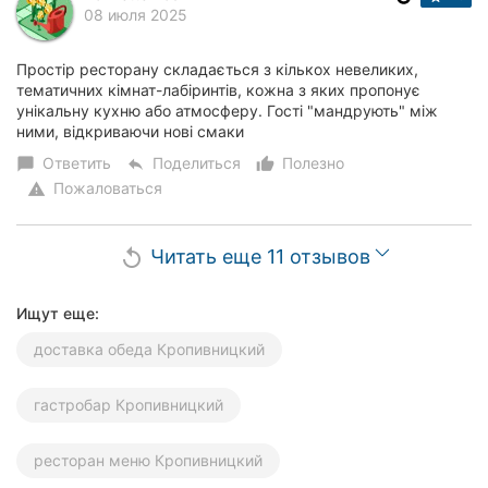
08 июля 2025
Простір ресторану складається з кількох невеликих,
тематичних кімнат-лабіринтів, кожна з яких пропонує
унікальну кухню або атмосферу. Гості "мандрують" між
ними, відкриваючи нові смаки
Ответить
Поделиться
Полезно
chat_bubble
reply
thumb_up_alt
Пожаловаться
warning
Читать еще 11 отзывов
replay
Ищут еще:
доставка обеда Кропивницкий
гастробар Кропивницкий
ресторан меню Кропивницкий