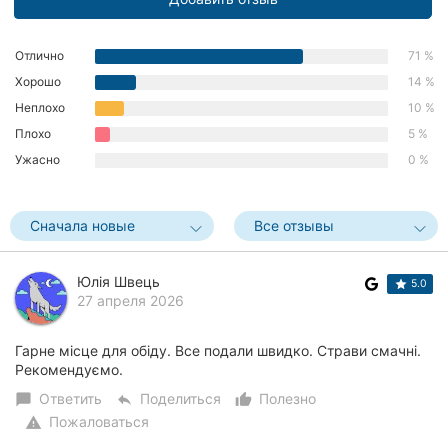
Хмельницкий
Отлично
71 %
Ровно
Хорошо
14 %
Одесса
Неплохо
10 %
Плохо
5 %
Киев
Ужасно
0 %
Харьков
Сначала новые
Все отзывы
Запорожье
Днепр
Юлія Швець
5.0
27 апреля 2026
Львов
Гарне місце для обіду. Все подали швидко. Страви смачні.
Кривой
Рекомендуємо.
Рог
Ответить
Поделиться
Полезно
chat_bubble
reply
thumb_up_alt
Пожаловаться
warning
Николаев