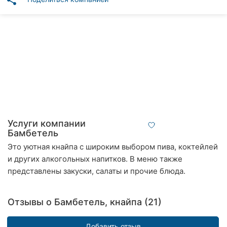
share
Автошколы
Рестораны
Все
рубрики
Все
Услуги компании
города:
Бамбетель
Это уютная кнайпа с широким выбором пива, коктейлей
Кропивницкий
и других алкогольных напитков. В меню также
представлены закуски, салаты и прочие блюда.
Винница
Житомир
Отзывы о Бамбетель, кнайпа (21)
Тернополь
Добавить отзыв