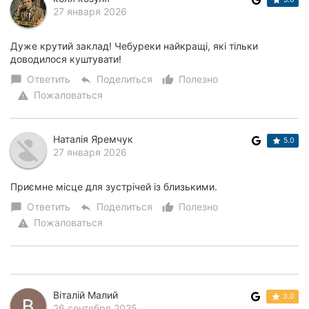
27 января 2026
Дуже крутий заклад! Чебуреки найкращі, які тільки
доводилося куштувати!
Ответить
Поделиться
Полезно
chat_bubble
reply
thumb_up_alt
Пожаловаться
warning
Наталія Яремчук
5.0
27 января 2026
Приємне місце для зустрічей із близькими.
Ответить
Поделиться
Полезно
chat_bubble
reply
thumb_up_alt
Пожаловаться
warning
Віталій Малий
3.0
26 сентября 2025