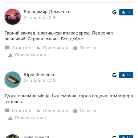
Херсон
Володимир Демченко
5.0
27 апреля 2026
Полтава
Гарний заклад із затишною атмосферою. Персонал
Чернигов
ввічливий. Страви смачні. Все добре.
Черкассы
Ответить
Поделиться
Полезно
chat_bubble
reply
thumb_up_alt
Пожаловаться
warning
Черновцы
Сумы
Юрій Зенченко
5.0
27 апреля 2026
Ивано-
Франковск
Дуже приємне місце. Їжа смачна, гарна подача, атмосфера
затишна.
Луцк
Ответить
Поделиться
Полезно
chat_bubble
reply
thumb_up_alt
Пожаловаться
warning
Ужгород
Карпаты
коля козуля
5.0