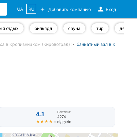
UA
RU
Добавить компанию
Вход
ый отдых
бильярд
сауна
тир
детская
ха в Кропивницком (Кировоград)
банкетный зал в Кропивниц
Рейтинг
4.1
4274
★★★★★
★★★★★
відгуків