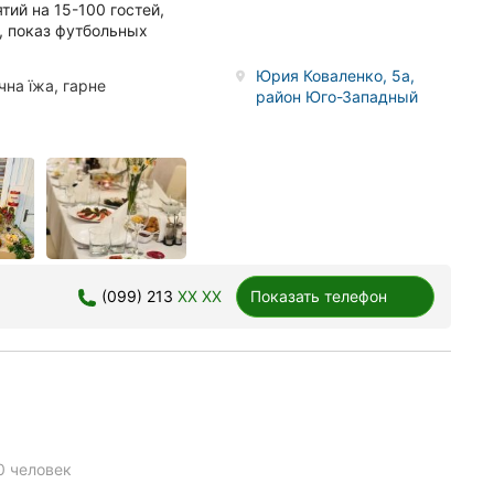
тий на 15-100 гостей,
, показ футбольных
Юрия Коваленко, 5а,
на їжа, гарне
район Юго-Западный
(099) 213
XX XX
Показать телефон
0 человек