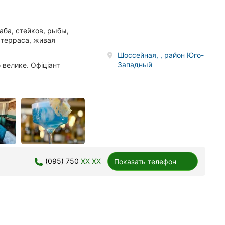
аба, стейков, рыбы,
 терраса, живая
Шоссейная, , район Юго-
Западный
велике. Офіціант
(095) 750
XX XX
Показать телефон