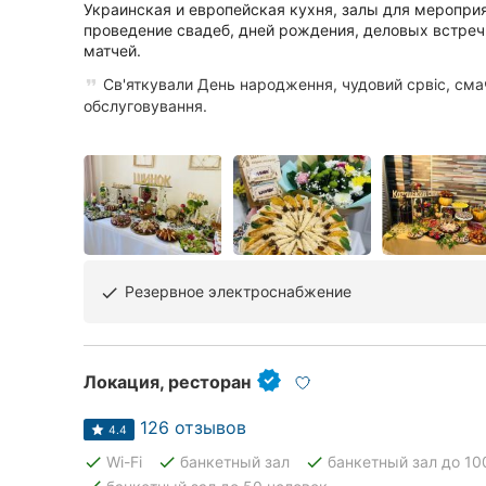
Харьков
Украинская и европейская кухня, залы для мероприя
проведение свадеб, дней рождения, деловых встреч
Запорожье
матчей.
Св'яткували День народження, чудовий срвіс, смач
Днепр
обслуговування.
Львов
Кривой Рог
Николаев
Херсон
Резервное электроснабжение
done
Полтава
Чернигов
Локация, ресторан
Черкассы
126 отзывов
4.4
done
done
done
Wi-Fi
банкетный зал
банкетный зал до 10
Черновцы