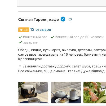
Сытная Тареля, кафе
13 отзывов
3.8
done
done
банкетный зал
банкетный зал до 50 человек
done
завтраки
Обеды, пицца, кулинария, выпечка, десерты, завтрак
самовывоз, аренда зала на 16 человек, банкеты и ке
Кропивницком.
Замовляли доставку додому: салат шуба, грецький,
Все свіженьке, піцца смачна і гаряча! Дуже відповід..