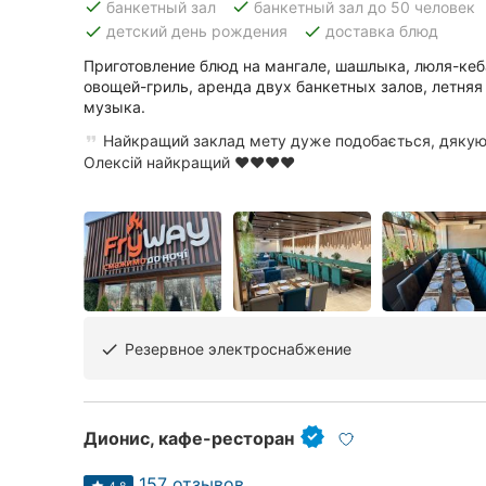
done
done
банкетный зал
банкетный зал до 50 человек
done
done
детский день рождения
доставка блюд
Приготовление блюд на мангале, шашлыка, люля-кеб
овощей-гриль, аренда двух банкетных залов, летняя
музыка.
Найкращий заклад мету дуже подобається, дякую 
Олексій найкращий ❤❤❤❤
Резервное электроснабжение
done
Дионис, кафе-ресторан
157 отзывов