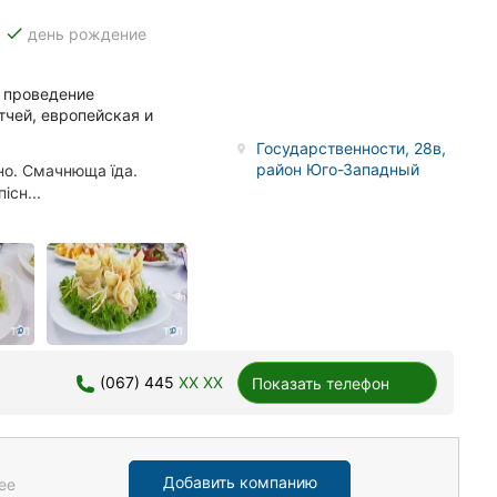
done
день рождение
, проведение
тчей, европейская и
Государственности, 28в,
район Юго-Западный
но. Смачнюща їда.
існ...
(067) 445
XX XX
Показать телефон
Добавить компанию
ее