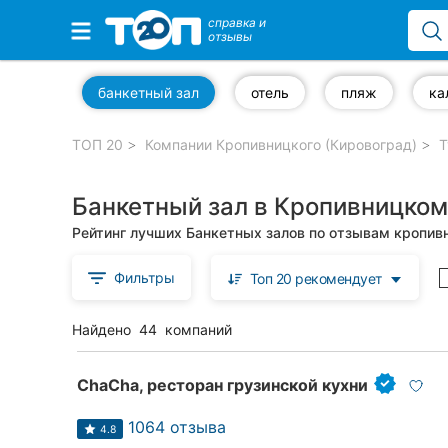
справка и
отзывы
Избранные компании
банкетный зал
отель
пляж
ка
ТОП 20
Компании Кропивницкого (Кировоград)
Т
Популярные рубрики:
Банкетный зал в Кропивницком
Стоматологии
Рейтинг лучших Банкетных залов по отзывам кропив
Частные клиники
Фильтры
Топ 20 рекомендует
Ветеринарные клиники
Найдено
44
компаний
Автошколы
Рестораны
ChaCha, ресторан грузинской кухни
Все рубрики
1064 отзыва
4.8