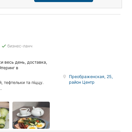
done
бизнес-ланч
и весь день, доставка,
йтеринг в
Преображенская, 25,
район Центр
 тефтельки та піццу.
.