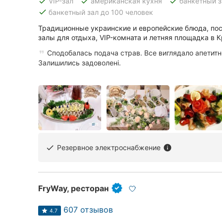
done
done
done
VIP-зал
американская кухня
банкетный з
done
банкетный зал до 100 человек
Традиционные украинские и европейские блюда, пос
залы для отдыха, VIP-комната и летняя площадка в 
Сподобалась подача страв. Все виглядало апетитн
Залишились задоволені.
Резервное электроснабжение
done
info
FryWay, ресторан
607 отзывов
4.7