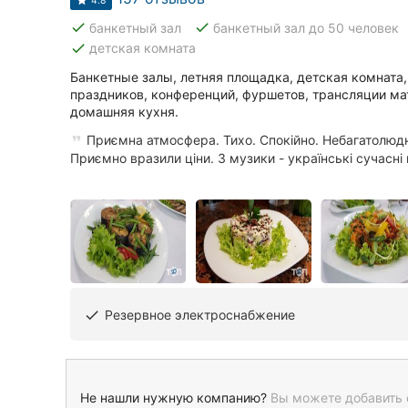
4.8
done
done
банкетный зал
банкетный зал до 50 человек
done
детская комната
Банкетные залы, летняя площадка, детская комната
праздников, конференций, фуршетов, трансляции ма
домашняя кухня.
Приємна атмосфера. Тихо. Спокійно. Небагатолюд
Приємно вразили ціни. З музики - українські сучасні п
Резервное электроснабжение
done
Не нашли нужную компанию?
Вы можете добавить 