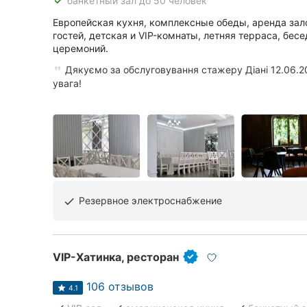
done
банкетный зал до 50 человек
Сумы
Европейская кухня, комплексные обеды, аренда зало
гостей, детская и VIP-комнаты, летняя терраса, бес
церемоний.
Ивано-Франковск
Дякуємо за обслуговування стажеру Діані 12.06.20
Луцк
увага!
Ужгород
Карпаты
Резервное электроснабжение
done
VIP-Хатинка, ресторан
106 отзывов
4.1