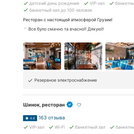
done
done
done
детский день рождения
VIP-зал
банкетны
done
банкетный зал до 100 человек
Ресторан с настоящей атмосферой Грузии!
Все города:
Все було смачно та вчасно!! Дякую!!
Кропивницкий
Винница
Житомир
Тернополь
Резервное электроснабжение
done
Хмельницкий
Ровно
Шинок, ресторан
Одесса
163 отзыва
4.6
Киев
done
done
done
done
VIP-зал
Wi-Fi
банкетный зал
банкетны