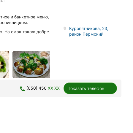
ал
тное и банкетное меню,
Кропивницком.
Куропятникова, 23,
о. На смак також добре.
район Пермский
(050) 450
XX XX
Показать телефон