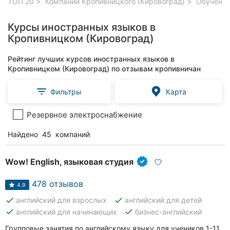
ТОП 20
Компании Кропивницкого (Кировоград)
Обучение
Курсы иностранных языков в
Кропивницком (Кировоград)
Рейтинг лучших курсов иностранных языков в
Кропивницком (Кировоград) по отзывам кропивничан
Фильтры
Карта
Резервное электроснабжение
Найдено
45
компаний
Wow! English, языковая студия
478 отзывов
4.9
done
done
английский для взрослых
английский для детей
done
done
английский для начинающих
бизнес-английский
Групповые занятия по английскому языку для учеников 1-11