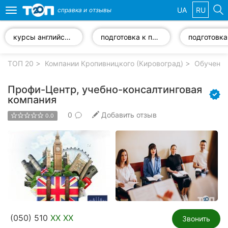
UA
RU
справка и
отзывы
Toggle
navigation
курсы английского языка
подготовка к поступлению в ВУЗ
Избранные
компании
ТОП 20
Компании Кропивницкого (Кировоград)
Обучение
Профи-Центр, учебно-консалтинговая
компания
0
Добавить отзыв
Популярные
0.0
рубрики:
Стоматологии
Частные
клиники
Ветеринарные
клиники
(050) 510
XX XX
Звонить