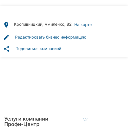
Автошколы
Рестораны
place
Кропивницкий, Чмиленко, 82
На карте
Все
рубрики
edit
Редактировать бизнес информацию
share
Поделиться компанией
Все
города:
Кропивницкий
Винница
Житомир
Услуги компании
Тернополь
Профи-Центр