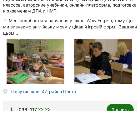
классов, авторские учебники, онлайн-платформа, подготовка
к экзаменам ДПА и НМТ.
Мені подобається навчання у школі Wow English, тому що
ми вивчаємо англійську мову у цікавій ігровій формі. Завдяки
цьом...
Пашутинская, 47, район Центр
(096) 117
XX XX
Звонить
JT-ENGLISH, школа английского языка