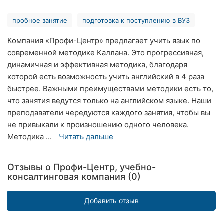
Хмельницкий
пробное занятие
подготовка к поступлению в ВУЗ
Ровно
Компания «Профи-Центр» предлагает учить язык по
современной методике Каллана. Это прогрессивная,
Одесса
динамичная и эффективная методика, благодаря
Киев
которой есть возможность учить английский в 4 раза
быстрее. Важными преимуществами методики есть то,
Харьков
что занятия ведутся только на английском языке. Наши
преподаватели чередуются каждого занятия, чтобы вы
Запорожье
не привыкали к произношению одного человека.
Методика ...
Читать дальше
Днепр
Львов
Отзывы о Профи-Центр, учебно-
консалтинговая компания (0)
Кривой
Рог
Добавить отзыв
Николаев