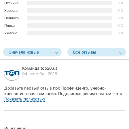
Отлично
0 %
Херсон
Хорошо
0 %
Неплохо
0 %
Полтава
Плохо
0 %
Чернигов
Ужасно
0 %
Черкассы
Сначала новые
Все отзывы
Черновцы
Сумы
Команда top20.ua
04 сентября 2019
Ивано-
Франковск
Добавьте первый отзыв про Профи-Центр, учебно-
консалтинговая компания. Поделитесь своим опытом – что
Луцк
Вам понравилось, а что нет! Это поможет другим ж...
Показать полностью
Ужгород
Карпаты
Ищут еще: