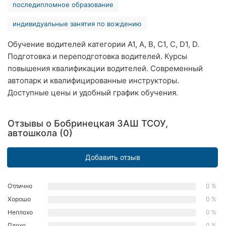
последипломное образование
Хмельницкий
индивидуальные занятия по вождению
Ровно
Обучение водителей категории A1, A, B, C1, C, D1, D.
Одесса
Подготовка и переподготовка водителей. Курсы
повышения квалификации водителей. Современный
Киев
автопарк и квалифицированные инструкторы.
Доступные цены и удобный график обучения.
Харьков
Запорожье
Отзывы о Бобринецкая ЗАШ ТСОУ,
автошкола (0)
Днепр
Добавить отзыв
Львов
Кривой
Отлично
0 %
Рог
Хорошо
0 %
Неплохо
0 %
Николаев
Плохо
0 %