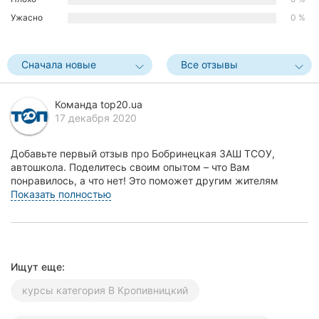
Херсон
Ужасно
0 %
Полтава
Сначала новые
Все отзывы
Чернигов
Команда top20.ua
Черкассы
17 декабря 2020
Черновцы
Добавьте первый отзыв про Бобринецкая ЗАШ ТСОУ,
автошкола. Поделитесь своим опытом – что Вам
Сумы
понравилось, а что нет! Это поможет другим жителям
Кропи...
Показать полностью
Ивано-
Франковск
Луцк
Ищут еще:
Ужгород
курсы категория В Кропивницкий
Карпаты