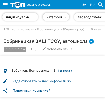
UA
RU
справка и
отзывы
Toggle
navigation
индивидуальные занятия по вождению
категория В
переподготовка водителей
Избранные
компании
ТОП 20
Компании Кропивницкого (Кировоград)
Обучение
Бобринецкая ЗАШ ТСОУ, автошкола
0
Добавить отзыв
0.0
Популярные
рубрики:
Стоматологии
place
Бобринец, Вознесенская, 3
На карте
Частные
edit
Редактировать бизнес информацию
клиники
share
Поделиться компанией
Ветеринарные
клиники