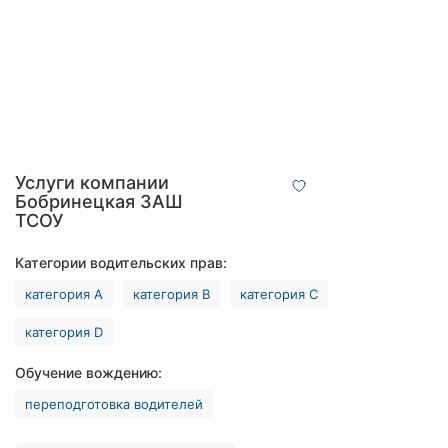
Автошколы
Рестораны
Все
рубрики
Услуги компании
Бобринецкая ЗАШ
ТСОУ
Все
города:
Категории водительских прав:
категория А
категория В
категория С
Кропивницкий
категория D
Винница
Обучение вождению:
Житомир
переподготовка водителей
Тернополь