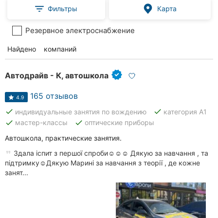
Фильтры
Карта
Резервное электроснабжение
Найдено
46
компаний
Автодрайв - К, автошкола
165 отзывов
4.9
done
done
индивидуальные занятия по вождению
категория А1
done
done
мастер-классы
оптические приборы
Автошкола, практические занятия.
Здала іспит з першої спроби☺️☺️☺️ Дякую за навчання , та
підтримку☺️Дякую Марині за навчання з теорії , де кожне
занят...