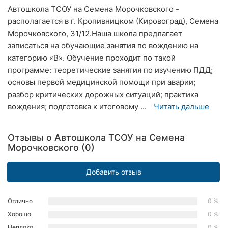
Автошкола ТСОУ на Семена Морочковского -
Хмельницкий
располагается в г. Кропивницком (Кировоград), Семена
Ровно
Морочковского, 31/12.Наша школа предлагает
записаться на обучающие занятия по вождению на
Одесса
категорию «В». Обучение проходит по такой
программе: теоретические занятия по изучению ПДД;
Киев
основы первой медицинской помощи при аварии;
разбор критических дорожных ситуаций; практика
Харьков
вождения; подготовка к итоговому ...
Читать дальше
Запорожье
Отзывы о Автошкола ТСОУ на Семена
Днепр
Морочковского (0)
Львов
Добавить отзыв
Кривой
Рог
Отлично
0 %
Хорошо
0 %
Николаев
Неплохо
0 %