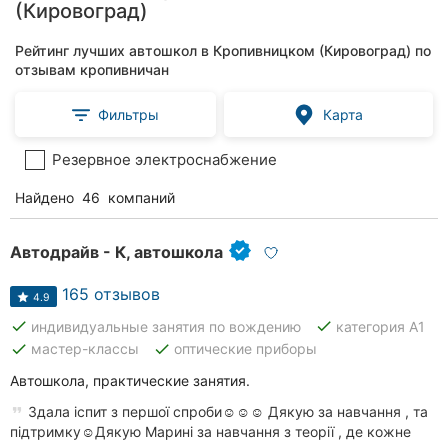
(Кировоград)
Рейтинг лучших автошкол в Кропивницком (Кировоград) по
отзывам кропивничан
Фильтры
Карта
Резервное электроснабжение
Найдено
46
компаний
Автодрайв - К, автошкола
165 отзывов
4.9
done
done
индивидуальные занятия по вождению
категория А1
done
done
мастер-классы
оптические приборы
Автошкола, практические занятия.
Здала іспит з першої спроби☺️☺️☺️ Дякую за навчання , та
підтримку☺️Дякую Марині за навчання з теорії , де кожне