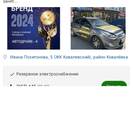
занят...
Ивана Похитонова, 5 (ЖК Ковалевский), район Ковалёвка
Резервное электроснабжение
done
(067) 445
XX XX
Звонить
Форсаж-12, автошкола
303 отзыва
4.8
done
done
автоинструкторы
автотренажеры