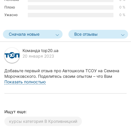
Херсон
Плохо
0 %
Ужасно
0 %
Полтава
Чернигов
Сначала новые
Все отзывы
Черкассы
Команда top20.ua
20 января 2023
Черновцы
Сумы
Добавьте первый отзыв про Автошкола ТСОУ на Семена
Морочковского. Поделитесь своим опытом – что Вам
Ивано-
понравилось, а что нет! Это поможет другим жителя...
Показать полностью
Франковск
Луцк
Ищут еще:
Ужгород
курсы категория В Кропивницкий
Карпаты