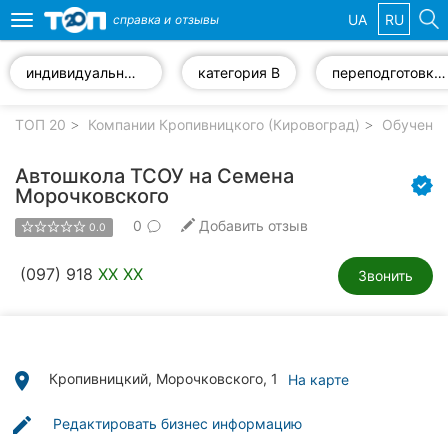
UA
RU
справка и
отзывы
Toggle
navigation
индивидуальные занятия по вождению
категория В
переподготовка водителей
Избранные
компании
ТОП 20
Компании Кропивницкого (Кировоград)
Обучение
Автошкола ТСОУ на Семена
Морочковского
0
Добавить отзыв
Популярные
0.0
рубрики:
(097) 918
XX XX
Звонить
Стоматологии
Частные
клиники
place
Кропивницкий, Морочковского, 1
На карте
Ветеринарные
клиники
edit
Редактировать бизнес информацию