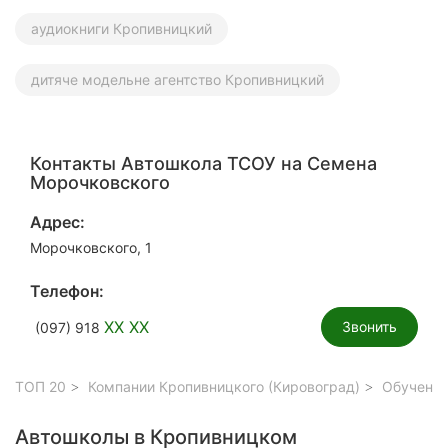
аудиокниги Кропивницкий
дитяче модельне агентство Кропивницкий
Контакты Автошкола ТСОУ на Семена
Морочковского
Адрес:
Морочковского, 1
Телефон:
XX XX
Звонить
(097) 918
ТОП 20
Компании Кропивницкого (Кировоград)
Обучение
Автошколы в Кропивницком