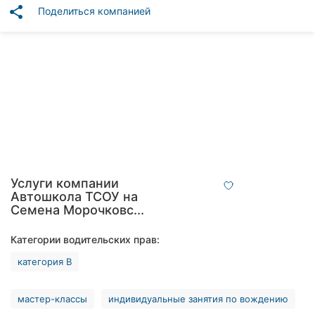
Автошколы
share
Поделиться компанией
Рестораны
Все
рубрики
Все
города:
Услуги компании
Автошкола ТСОУ на
Кропивницкий
Семена Морочковс...
Винница
Категории водительских прав:
категория В
Житомир
Тернополь
мастер-классы
индивидуальные занятия по вождению