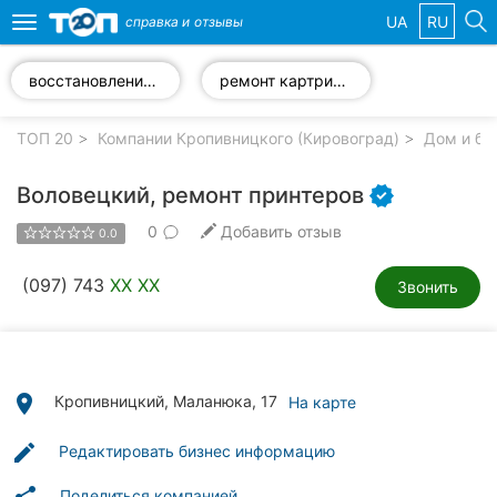
UA
RU
справка и
отзывы
Toggle
navigation
восстановление картриджей
ремонт картриджей
Избранные
компании
ТОП 20
Компании Кропивницкого (Кировоград)
Дом и бы
Воловецкий, ремонт принтеров
0
Добавить отзыв
0.0
Популярные
рубрики:
(097) 743
XX XX
Звонить
Стоматологии
Частные
клиники
place
Кропивницкий, Маланюка, 17
На карте
Ветеринарные
edit
Редактировать бизнес информацию
клиники
Поделиться компанией