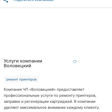
share
Автошколы
Рестораны
Все
рубрики
Все
Услуги компании
города:
Воловецкий
Кропивницкий
ремонт принтеров
Винница
Компания ЧП «Воловецкий» предоставляет
профессиональные услуги по ремонту принтеров,
Житомир
заправке и регенерации картриджей. В компании
Тернополь
уделяют максимальное внимание каждому клиенту.