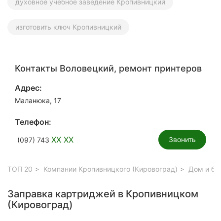
духовное учебное заведение Кропивницкий
изготовить ключ Кропивницкий
Контакты Воловецкий, ремонт принтеров
Адрес:
Маланюка, 17
Телефон:
XX XX
Звонить
(097) 743
ТОП 20
Компании Кропивницкого (Кировоград)
Дом и бы
Заправка картриджей в Кропивницком
(Кировоград)