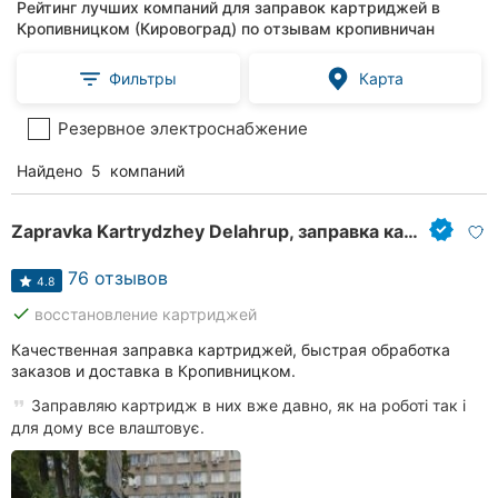
Рейтинг лучших компаний для заправок картриджей в
Кропивницком (Кировоград) по отзывам кропивничан
Фильтры
Карта
Резервное электроснабжение
Найдено
5
компаний
Zapravka Kartrydzhey Delahrup, заправка картриджей для принтеров
76 отзывов
4.8
done
восстановление картриджей
Качественная заправка картриджей, быстрая обработка
заказов и доставка в Кропивницком.
Заправляю картридж в них вже давно, як на роботі так і
для дому все влаштовує.