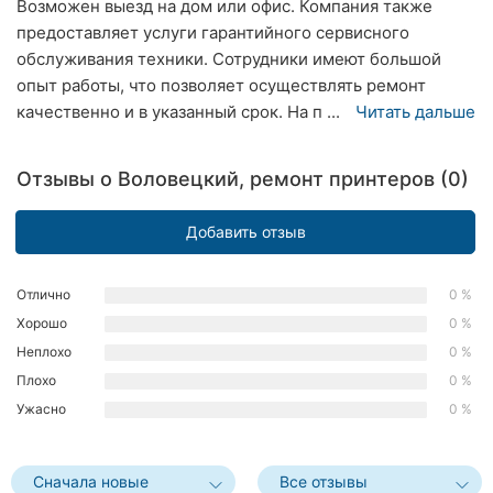
Возможен выезд на дом или офис. Компания также
Хмельницкий
предоставляет услуги гарантийного сервисного
обслуживания техники. Сотрудники имеют большой
Ровно
опыт работы, что позволяет осуществлять ремонт
качественно и в указанный срок. На п ...
Читать дальше
Одесса
Киев
Отзывы о Воловецкий, ремонт принтеров (0)
Харьков
Добавить отзыв
Запорожье
Отлично
0 %
Днепр
Хорошо
0 %
Неплохо
0 %
Львов
Плохо
0 %
Кривой
Ужасно
0 %
Рог
Николаев
Сначала новые
Все отзывы