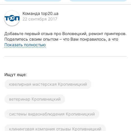
Херсон
Команда top20.ua
Полтава
22 сентября 2017
Чернигов
Добавьте первый отзыв про Воловецкий, ремонт принтеров.
Поделитесь своим опытом – что Вам понравилось, а что
Черкассы
нет! Это поможет другим жителям Кропивни...
Показать полностью
Черновцы
Сумы
Ищут еще:
Ивано-
ювелирная мастерская Кропивницкий
Франковск
ветеринар Кропивницкий
Луцк
Ужгород
системы видеонаблюдения Кропивницкий
Карпаты
клининговая компания отзывы Кропивницкий