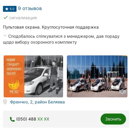
9 отзывов
5.0
done
сигнализация
Пультовая охрана. Круглосуточная поддержка
Сподобалось спілкуватися з менеджером, дав пораду
щодо вибору охоронного комплекту
Френчко, 2, район Беляева
(050) 488
XX XX
Звонить