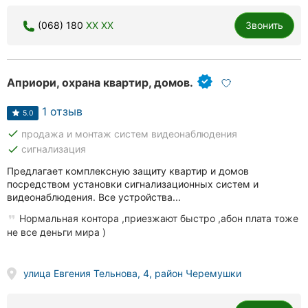
(068) 180
XX XX
Звонить
Априори, охрана квартир, домов.
1 отзыв
5.0
done
продажа и монтаж систем видеонаблюдения
done
сигнализация
Предлагает комплексную защиту квартир и домов
посредством установки сигнализационных систем и
видеонаблюдения. Все устройства...
Нормальная контора ,приезжают быстро ,абон плата тоже
не все деньги мира )
улица Евгения Тельнова, 4, район Черемушки