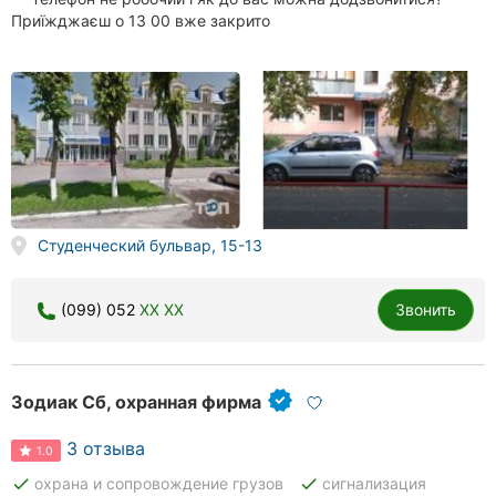
Приїжджаєш о 13 00 вже закрито
Студенческий бульвар, 15-13
(099) 052
XX XX
Звонить
Зодиак Сб, охранная фирма
3 отзыва
1.0
done
done
охрана и сопровождение грузов
сигнализация