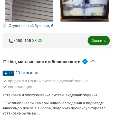
Херсон
Полтава
Студенческий бульвар, 6
Чернигов
Черкассы
(050) 105
XX XX
Звонить
Черновцы
Сумы
IT Line, магазин систем безопасности
Ивано-
10 отзывов
5.0
Франковск
done
продажа и монтаж систем видеонаблюдения
done
сигнализация
Луцк
Установка и обслуживание систем видеонаблюдения.
Ужгород
Устанавливали камеры видеонаблюдения в подъезде.
Александр помог в выборе, подробно проконсультировал.
Установка была вы...