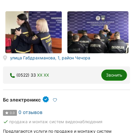
улица Габдрахманова, 1, район Чечора
(0522) 33
XX XX
Звонить
Бс электроникс
0 отзывов
0.0
done
продажа и монтаж систем видеонаблюдения
Предлагаются услуги по продаже и монтажу систем