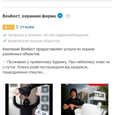
Венбест, охранная фирма
2 отзыва
3.0
done
продажа и монтаж систем видеонаблюдения
done
физическая охрана объектов
Компания Венбест предоставляет услуги по охране
различных объектов.
Проживаю у приватному будинку. Про небезпеку знаю не
з чуток. Кілька разів постраждали від крадіжок,
пошкодження спецтех...