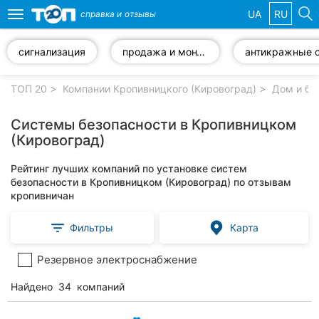
UA
RU
справка и
отзывы
Toggle
navigation
сигнализация
продажа и монтаж систем видеонаблюдения
Избранные
компании
ТОП 20
Компании Кропивницкого (Кировоград)
Дом и бы
Системы безопасности в Кропивницком
(Кировоград)
Популярные
Рейтинг лучших компаний по установке систем
рубрики:
безопасности в Кропивницком (Кировоград) по отзывам
кропивничан
Стоматологии
Фильтры
Карта
Частные
клиники
Резервное электроснабжение
Ветеринарные
Найдено
34
компаний
клиники