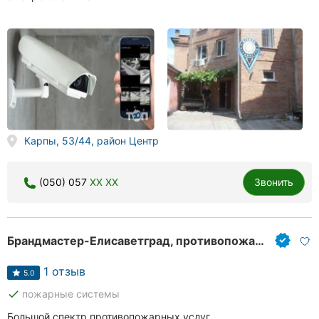
Карпы, 53/44, район Центр
(050) 057
XX XX
Звонить
Брандмастер-Елисаветград, противопожарные услуги
1 отзыв
5.0
done
пожарные системы
Большой спектр противопожарных услуг.