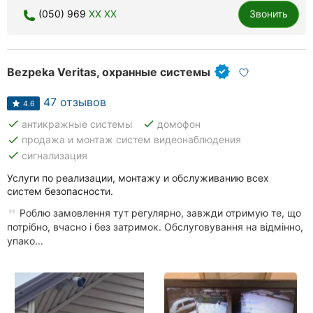
(050) 969
XX XX
Звонить
Хмельницкий
Ровно
Bezpeka Veritas, охранные системы
Одесса
47 отзывов
Киев
4.6
done
done
антикражные системы
домофон
Харьков
done
продажа и монтаж систем видеонаблюдения
done
сигнализация
Запорожье
Услуги по реализации, монтажу и обслуживанию всех
систем безопасности.
Днепр
Роблю замовлення тут регулярно, завжди отримую те, що
Львов
потрібно, вчасно і без затримок. Обслуговування на відмінно,
упако...
Кривой
Рог
Николаев