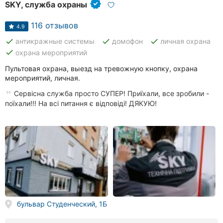
Автошколы
SKY, служба охраны
116 отзывов
Рестораны
4.9
done
done
done
антикражные системы
домофон
личная охрана
Все
done
охрана мероприятий
рубрики
Пультовая охрана, выезд на тревожную кнопку, охрана
мероприятий, личная.
Сервісна служба просто СУПЕР! Приїхали, все зробили -
поїхали!!! На всі питання є відповіді! ДЯКУЮ!
Все
города:
Кропивницкий
Винница
Житомир
бульвар Студенческий, 1Б
Тернополь