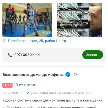
Преображенская, 25, район Центр
(097) 002
XX XX
Звонить
Безопасность дома, домофоны
10 отзывов
1.1
done
done
домофон
установка систем контроля доступа
Удобная система связи для контроля доступа в помещения.
Телефон не робочий і як до вас можна додзвонитися?