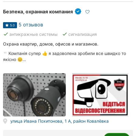
Безпека, охранная компания
5 отзывов
5.0
done
done
антикражные системы
сигнализация
Охрана квартир, домов, офисов и магазинов.
Компанія супер 👍 я задоволена зробили все швидко то
якісно 😊…
улица Ивана Похитонова, 1 А, район Ковалёвка