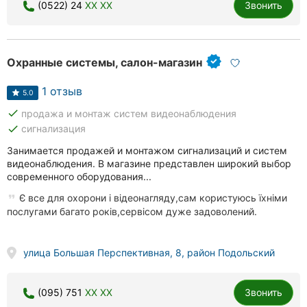
(0522) 24
XX XX
Звонить
Охранные системы, салон-магазин
1 отзыв
5.0
done
продажа и монтаж систем видеонаблюдения
done
сигнализация
Занимается продажей и монтажом сигнализаций и систем
видеонаблюдения. В магазине представлен широкий выбор
современного оборудования...
Є все для охорони і відеонагляду,сам користуюсь їхніми
послугами багато років,сервісом дуже задоволений.
улица Большая Перспективная, 8, район Подольский
(095) 751
XX XX
Звонить