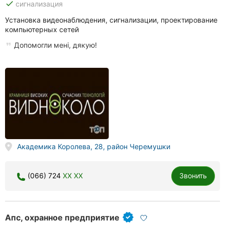
done
сигнализация
Установка видеонаблюдения, сигнализации, проектирование
компьютерных сетей
Допомогли мені, дякую!
Академика Королева, 28, район Черемушки
(066) 724
XX XX
Звонить
Апс, охранное предприятие