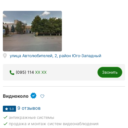
улица Автолюбителей, 2, район Юго-Западный
(095) 114
XX XX
Звонить
Видноколо
9 отзывов
5.0
done
антикражные системы
done
продажа и монтаж систем видеонаблюдения