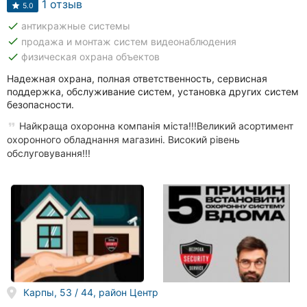
1 отзыв
5.0
done
антикражные системы
done
продажа и монтаж систем видеонаблюдения
done
физическая охрана объектов
Надежная охрана, полная ответственность, сервисная
поддержка, обслуживание систем, установка других систем
безопасности.
Найкраща охоронна компанія міста!!!Великий асортимент
охоронного обладнання магазині. Високий рівень
обслуговування!!!
Карпы, 53 / 44, район Центр