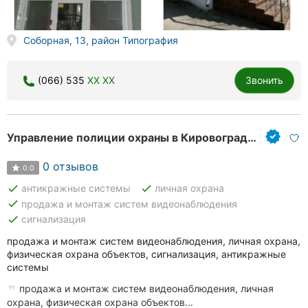
Соборная, 13, район Типография
(066) 535
XX XX
Звонить
Управление полиции охраны в Кировоградской области
0 отзывов
0.0
done
done
антикражные системы
личная охрана
done
продажа и монтаж систем видеонаблюдения
done
сигнализация
продажа и монтаж систем видеонаблюдения, личная охрана,
физическая охрана объектов, сигнализация, антикражные
системы
продажа и монтаж систем видеонаблюдения, личная
охрана, физическая охрана объектов...