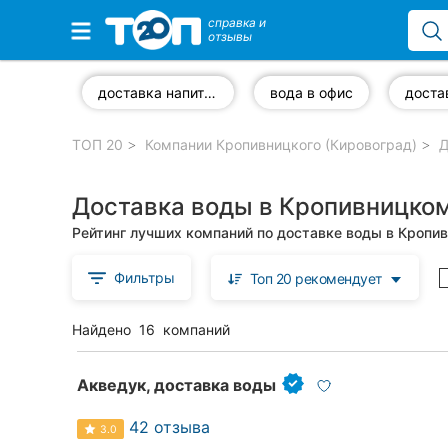
справка и
отзывы
Избранные компании
доставка напитков
вода в офис
ТОП 20
Компании Кропивницкого (Кировоград)
Д
Популярные рубрики:
Доставка воды в Кропивницком
Стоматологии
Рейтинг лучших компаний по доставке воды в Кропи
Частные клиники
Фильтры
Топ 20 рекомендует
Ветеринарные клиники
Найдено
16
компаний
Автошколы
Рестораны
Акведук, доставка воды
Все рубрики
42 отзыва
3.0