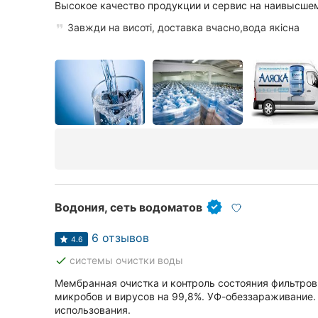
Высокое качество продукции и сервис на наивысше
Сумы
Завжди на висоті, доставка вчасно,вода якісна
Ивано-Франковск
Луцк
Ужгород
Водония, сеть водоматов
6 отзывов
4.6
done
системы очистки воды
Мембранная очистка и контроль состояния фильтров
микробов и вирусов на 99,8%. УФ-обеззараживание.
использования.