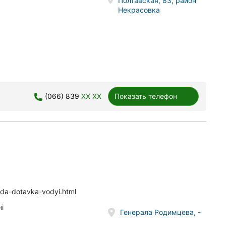
Полтавская, 83, район
Некрасовка
(066) 839
XX XX
Показать телефон
voda-dotavka-vodyi.html
і
Генерала Родимцева, -