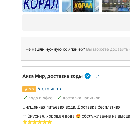
Не нашли нужную компанию?
Вы можете добавить 
Аква Мир, доставка воды
5 отзывов
3.6
done
done
вода в офис
доставка напитков
Очищенная питьевая вода. Доставка бесплатная
Вкусная, хорошая вода 😍 обслуживание на высш
⭐️⭐️⭐️⭐️⭐️⭐️