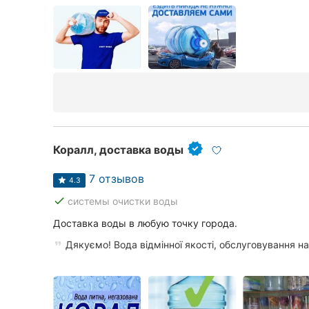
Коралл, доставка воды
7 отзывов
4.3
done
системы очистки воды
Доставка воды в любую точку города.
Дякуємо! Вода відмінної якості, обслуговування на