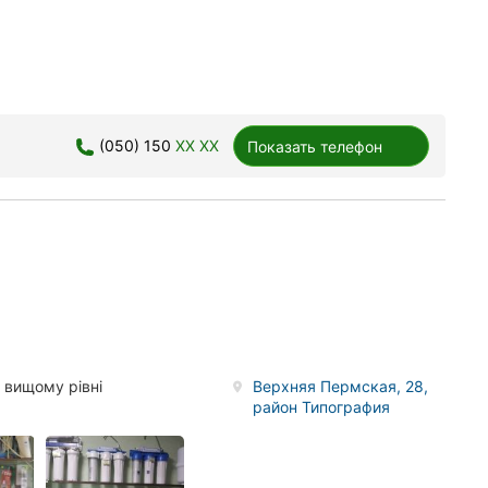
(050) 150
XX XX
Показать телефон
 вищому рівні
Верхняя Пермская, 28,
район Типография