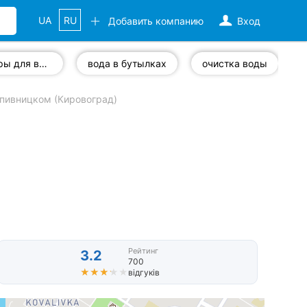
UA
RU
Добавить компанию
Вход
фильтры для воды
вода в бутылках
очистка воды
пивницком (Кировоград)
Рейтинг
3.2
700
★★★★★
★★★★★
відгуків