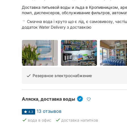
Харьков
Доставка питьевой воды и льда в Кропивницком, ар
помп, диспенсеров, обслуживание фильтров, автом
Запорожье
Смачна вода і круто що є лід, є самовивозу, част
Днепр
додаток Water Delivery з доставкою
Львов
Кривой Рог
Николаев
Херсон
Резервное электроснабжение
done
Полтава
Чернигов
Аляска, доставка воды
13 отзывов
Черкассы
4.3
done
done
вода в офис
доставка напитков
Черновцы