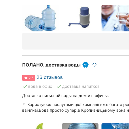
ПОЛАНО, доставка воды
26 отзывов
2.7
done
done
вода в офис
доставка напитков
Доставка питьевой воды на дом и в офисы.
Користуюсь послугами цієї компанії вже багато ро
ввічливі.Вода просто супер,в Кропивницькому вона н