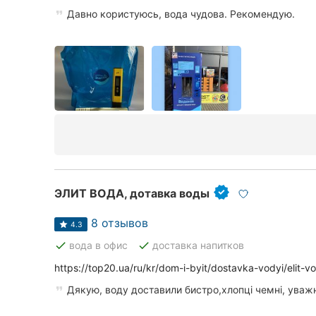
Давно користуюсь, вода чудова. Рекомендую.
ЭЛИТ ВОДА, дотавка воды
8 отзывов
4.3
done
done
вода в офис
доставка напитков
https://top20.ua/ru/kr/dom-i-byit/dostavka-vodyi/elit-
Дякую, воду доставили бистро,хлопці чемні, уважн