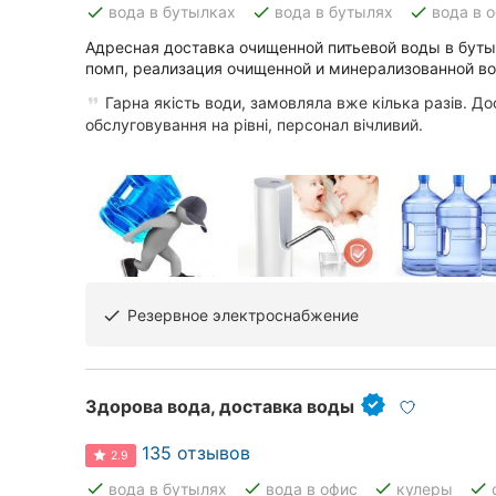
done
done
done
вода в бутылках
вода в бутылях
вода в 
Адресная доставка очищенной питьевой воды в буты
помп, реализация очищенной и минерализованной во
Все города:
Гарна якість води, замовляла вже кілька разів. Д
Кропивницкий
обслуговування на рівні, персонал вічливий.
Винница
Житомир
Тернополь
Хмельницкий
Резервное электроснабжение
done
Ровно
Здорова вода, доставка воды
Одесса
135 отзывов
Киев
2.9
done
done
done
done
вода в бутылях
вода в офис
кулеры