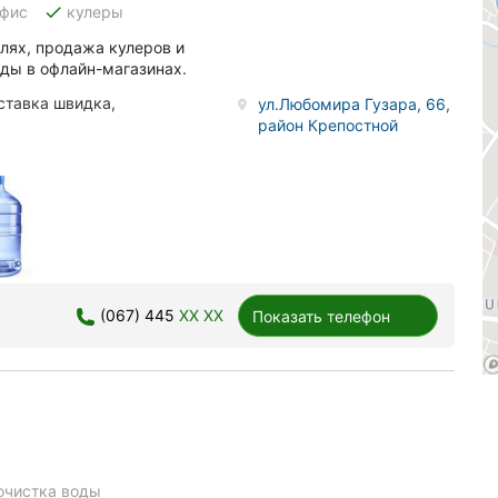
done
офис
кулеры
лях, продажа кулеров и
ды в офлайн-магазинах.
оставка швидка,
ул.Любомира Гузара, 66,
район Крепостной
(067) 445
XX XX
Показать телефон
очистка воды