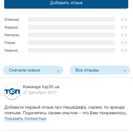
Добавить отзыв
Херсон
Полтава
Отлично
0 %
Хорошо
0 %
Чернигов
Неплохо
0 %
Плохо
0 %
Черкассы
Ужасно
0 %
Черновцы
Сначала новые
Все отзывы
Сумы
Ивано-
Команда top20.ua
Франковск
27 декабря 2017
Луцк
Добавьте первый отзыв про НашаШафа, сервис по аренде
платьев. Поделитесь своим опытом – что Вам понравилось,
Ужгород
а что нет! Это поможет другим жителям Кр...
Показать полностью
Карпаты