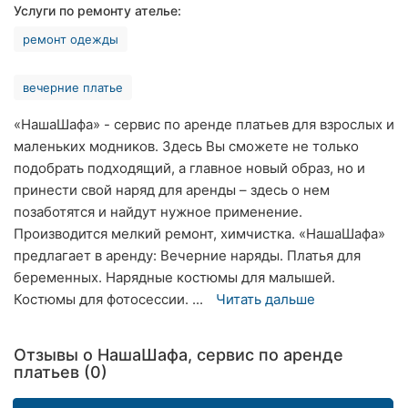
Услуги по ремонту ателье:
Хмельницкий
ремонт одежды
Ровно
вечерние платье
Одесса
«НашаШафа» - сервис по аренде платьев для взрослых и
Киев
маленьких модников. Здесь Вы сможете не только
подобрать подходящий, а главное новый образ, но и
Харьков
принести свой наряд для аренды – здесь о нем
позаботятся и найдут нужное применение.
Запорожье
Производится мелкий ремонт, химчистка. «НашаШафа»
Днепр
предлагает в аренду: Вечерние наряды. Платья для
беременных. Нарядные костюмы для малышей.
Львов
Костюмы для фотосессии. ...
Читать дальше
Кривой
Рог
Отзывы о НашаШафа, сервис по аренде
платьев (0)
Николаев