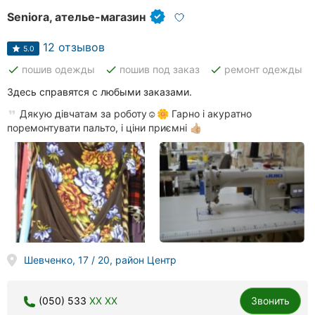
Seniora, ателье-магазин
12 отзывов
5.0
done
done
done
пошив одежды
пошив под заказ
ремонт одежды
Здесь справятся с любыми заказами.
Дякую дівчатам за роботу☺️🌼 Гарно і акуратно
поремонтувати пальто, і ціни приємні 👍🏼
Шевченко, 17 / 20, район Центр
(050) 533
XX XX
Звонить