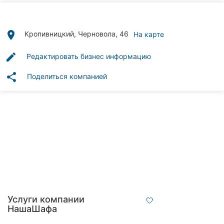
Автошколы
Рестораны
place
Кропивницкий, Черновола, 46
На карте
Все
edit
Редактировать бизнес информацию
рубрики
share
Поделиться компанией
Все
города:
Кропивницкий
Винница
Житомир
Услуги компании
НашаШафа
Тернополь