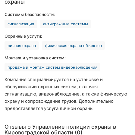
охраны
Хмельницкий
Системы безопасности:
Ровно
сигнализация
антикражные системы
Одесса
Охранные услуги:
Киев
личная охрана
физическая охрана объектов
Монтаж и установка систем:
Харьков
продажа и монтаж систем видеонаблюдения
Запорожье
Компания специализируется на установке и
Днепр
обслуживании охранных систем, включая
сигнализацию, видеонаблюдение, а также физическую
Львов
охрану и сопровождение грузов. Дополнительно
предоставляется услуга личной охраны.
Кривой
Рог
Отзывы о Управление полиции охраны в
Николаев
Кировоградской области (0)