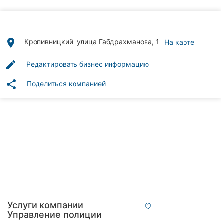
Автошколы
Рестораны
place
Кропивницкий, улица Габдрахманова, 1
На карте
Все
рубрики
edit
Редактировать бизнес информацию
share
Поделиться компанией
Все
города:
Кропивницкий
Винница
Житомир
Услуги компании
Тернополь
Управление полиции