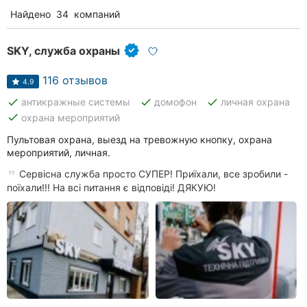
Найдено
34
компаний
SKY, служба охраны
116 отзывов
4.9
done
done
done
антикражные системы
домофон
личная охрана
done
охрана мероприятий
Пультовая охрана, выезд на тревожную кнопку, охрана
мероприятий, личная.
Сервісна служба просто СУПЕР! Приїхали, все зробили -
поїхали!!! На всі питання є відповіді! ДЯКУЮ!