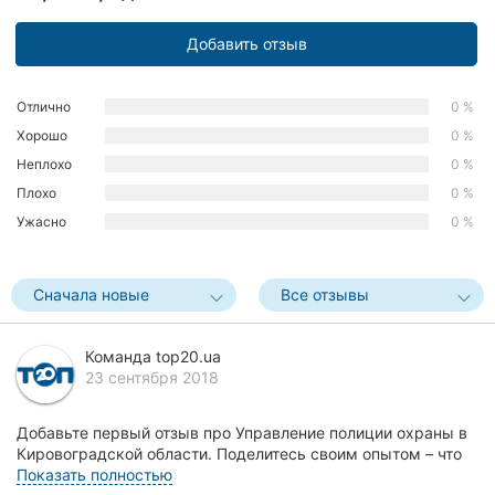
Херсон
Добавить отзыв
Полтава
Отлично
0 %
Чернигов
Хорошо
0 %
Неплохо
0 %
Черкассы
Плохо
0 %
Черновцы
Ужасно
0 %
Сумы
Сначала новые
Все отзывы
Ивано-
Франковск
Команда top20.ua
Луцк
23 сентября 2018
Ужгород
Добавьте первый отзыв про Управление полиции охраны в
Кировоградской области. Поделитесь своим опытом – что
Карпаты
Вам понравилось, а что нет! Это поможет д...
Показать полностью