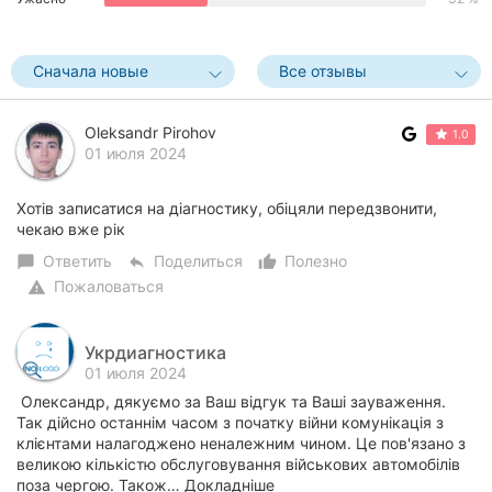
Сначала новые
Все отзывы
Oleksandr Pirohov
1.0
01 июля 2024
Хотів записатися на діагностику, обіцяли передзвонити,
чекаю вже рік
Ответить
Поделиться
Полезно
chat_bubble
reply
thumb_up_alt
Пожаловаться
warning
Укрдиагностика
01 июля 2024
Олександр, дякуємо за Ваш відгук та Ваші зауваження.
Так дійсно останнім часом з початку війни комунікація з
клієнтами налагоджено неналежним чином. Це пов'язано з
великою кількістю обслуговування військових автомобілів
поза чергою. Також… Докладніше