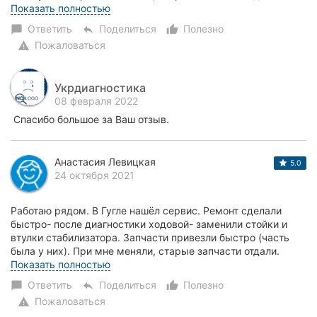
Проехал на Авто- ни стуков ни греков....
Показать полностью
Ответить
Поделиться
Полезно
chat_bubble
reply
thumb_up_alt
Пожаловаться
warning
Укрдиагностика
08 февраля 2022
Спасибо большое за Ваш отзыв.
Анастасия Левицкая
5.0
24 октября 2021
Работаю рядом. В Гугле нашёл сервис. Ремонт сделали
быстро- после диагностики ходовой- заменили стойки и
втулки стабилизатора. Запчасти привезли быстро (часть
была у них). При мне меняли, старые запчасти отдали.
Проехал на Авто- ни стуков ни греков....
Показать полностью
Ответить
Поделиться
Полезно
chat_bubble
reply
thumb_up_alt
Пожаловаться
warning