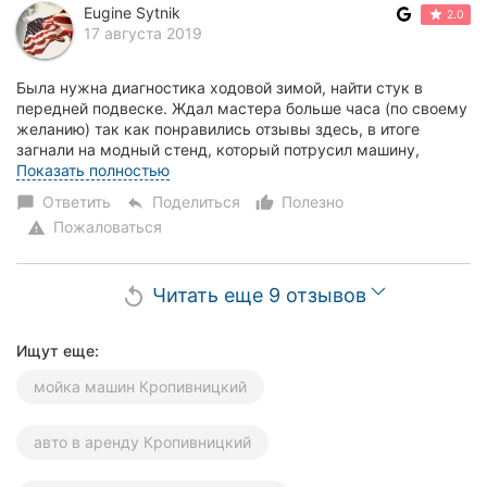
Eugine Sytnik
2.0
17 августа 2019
Была нужна диагностика ходовой зимой, найти стук в
передней подвеске. Ждал мастера больше часа (по своему
желанию) так как понравились отзывы здесь, в итоге
загнали на модный стенд, который потрусил машину,
ходовую мастер толком не осмотрел, монтиров...
Показать полностью
Ответить
Поделиться
Полезно
chat_bubble
reply
thumb_up_alt
Пожаловаться
warning
Читать еще 9 отзывов
replay
Ищут еще:
мойка машин Кропивницкий
авто в аренду Кропивницкий