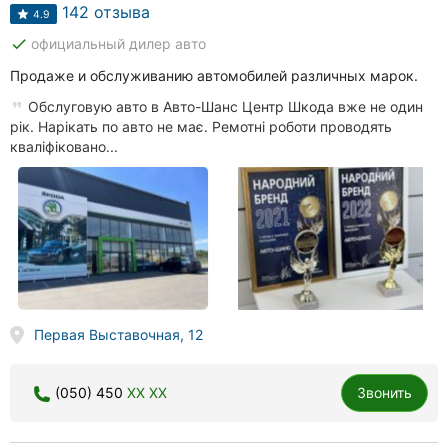
142 отзыва
4.9
done
официальный дилер авто
Продаже и обслуживанию автомобилей различных марок.
Обслуговую авто в Авто-Шанс Центр Шкода вже не один
рік. Нарікать по авто не має. Ремотні роботи проводять
кваліфіковано...
Первая Выставочная, 12
(050) 450
XX XX
Звонить