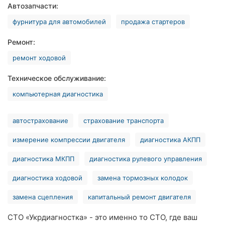
Автозапчасти:
Хмельницкий
фурнитура для автомобилей
продажа стартеров
Ровно
Ремонт:
Одесса
ремонт ходовой
Киев
Техническое обслуживание:
компьютерная диагностика
Харьков
Запорожье
автострахование
страхование транспорта
Днепр
измерение компрессии двигателя
диагностика АКПП
диагностика МКПП
диагностика рулевого управления
Львов
диагностика ходовой
замена тормозных колодок
Кривой
Рог
замена сцепления
капитальный ремонт двигателя
Николаев
СТО «Укрдиагностка» - это именно то СТО, где ваш