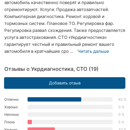
автомобиль качественно поверят и правильно
Херсон
отремонтируют. Услуги: Продажа автозапчастей.
Компьютерная диагностика. Ремонт ходовой и
Полтава
тормозных систем. Плановое ТО. Регулировка фар.
Регулировка развал схождения. Также предоставляется
Чернигов
услуга автострахования. СТО «Укрдиагностика»
Черкассы
гарантирует честный и правильный ремонт вашего
автомобиля в кратчайшие сро ...
Читать дальше
Черновцы
Отзывы о Укрдиагностика, СТО (19)
Сумы
Ивано-
Добавить отзыв
Франковск
Луцк
Отлично
63 %
Хорошо
0 %
Ужгород
Неплохо
0 %
Плохо
5 %
Карпаты
Ужасно
32 %