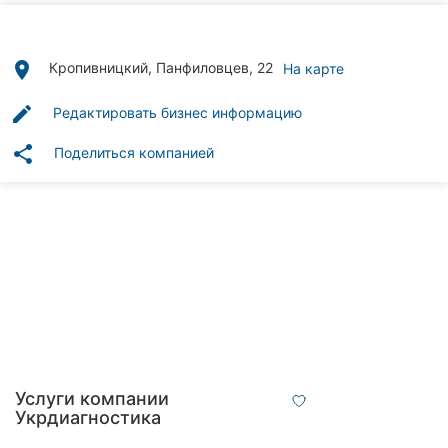
Автошколы
Рестораны
place
Кропивницкий, Панфиловцев, 22
На карте
Все
edit
Редактировать бизнес информацию
рубрики
share
Поделиться компанией
Все
города:
Кропивницкий
Винница
Житомир
Услуги компании
Укрдиагностика
Тернополь