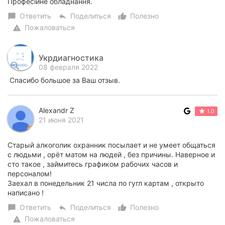
Професійне обладнання.
Ответить
Поделиться
Полезно
chat_bubble
reply
thumb_up_alt
Пожаловаться
warning
Укрдиагностика
08 февраля 2022
Спасибо большое за Ваш отзыв.
Alexandr Z
1.0
21 июня 2021
Старый алкоголик охранник посылает и не умеет общаться
с людьми , орёт матом на людей , без причины. Наверное и
сто такое , займитесь графиком рабочих часов и
персоналом!
Заехал в понедельник 21 числа по гугл картам , открыто
написано !
Ответить
Поделиться
Полезно
chat_bubble
reply
thumb_up_alt
Пожаловаться
warning