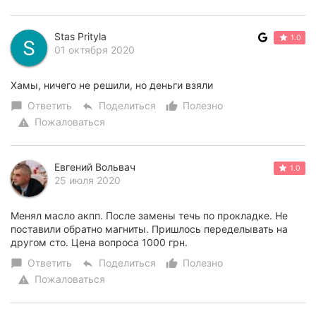
Stas Prityla
1.0
01 октября 2020
Хамы, ничего не решили, но деньги взяли
Ответить
Поделиться
Полезно
chat_bubble
reply
thumb_up_alt
Пожаловаться
warning
Евгений Вольвач
1.0
25 июля 2020
Менял масло акпп. После замены течь по прокладке. Не
поставили обратно магниты. Пришлось переделывать на
другом сто. Цена вопроса 1000 грн.
Ответить
Поделиться
Полезно
chat_bubble
reply
thumb_up_alt
Пожаловаться
warning