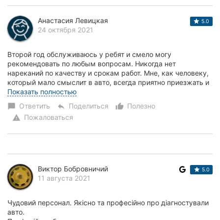
Анастасия Левицкая
5.0
24 октября 2021
Второй год обслуживаюсь у ребят и смело могу
рекомендовать по любым вопросам. Никогда нет
нареканий по качеству и срокам работ. Мне, как человеку,
который мало смыслит в авто, всегда приятно приезжать и
знать, что не посчитают ничего лишнего. Спасибо...
Показать полностью
Ответить
Поделиться
Полезно
chat_bubble
reply
thumb_up_alt
Пожаловаться
warning
Виктор Бобровничий
5.0
11 августа 2021
Чудовий персонал. Якісно та професійно про діагностували
авто.