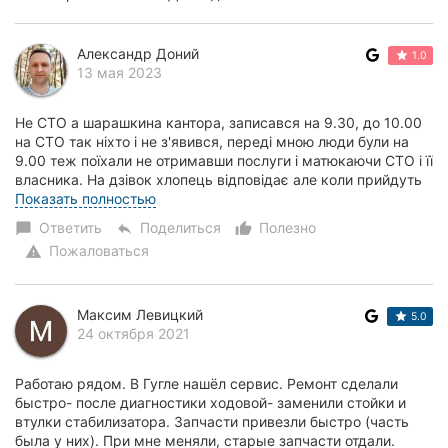
Александр Доний
1.0
13 мая 2023
Не СТО а шарашкина кантора, записався на 9.30, до 10.00
на СТО так ніхто і не з'явився, переді мною люди були на
9.00 теж поїхали не отримавши послуги і матюкаючи СТО і її
власника. На дзівок хлопець відповідає але коли прийдуть
хлопці він не знає. О...
Показать полностью
Ответить
Поделиться
Полезно
chat_bubble
reply
thumb_up_alt
Пожаловаться
warning
Максим Левицкий
5.0
24 октября 2021
Работаю рядом. В Гугле нашёл сервис. Ремонт сделали
быстро- после диагностики ходовой- заменили стойки и
втулки стабилизатора. Запчасти привезли быстро (часть
была у них). При мне меняли, старые запчасти отдали.