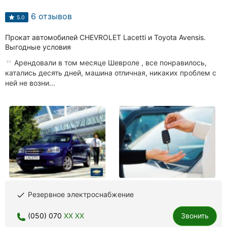
Автошколы
6 отзывов
5.0
Рестораны
Прокат автомобилей CHEVROLET Lacetti и Toyota Avensis.
Выгодные условия
Все
рубрики
Арендовали в том месяце Шевроле , все понравилось,
катались десять дней, машина отличная, никаких проблем с
ней не возни...
Все
города:
Кропивницкий
Винница
Житомир
Резервное электроснабжение
done
Тернополь
(050) 070
XX XX
Звонить