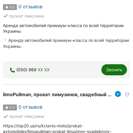
0 отзывов
0.0
done
прокат лимузина
Аренда автомобилей премиум-класса по всей территории
Украины.
Аренда автомобилей премиум-класса по всей территории
Украины.
(050) 969
XX XX
Звонить
limoPullman, прокат лимузинов, свадебный кортеж
0 отзывов
0.0
done
прокат лимузина
https://top20.ua/ru/kr/avto-moto/prokat-
avtomobiley/limopullman-prokat-limuzinov-svadebnyiy-