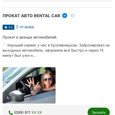
Хмельницкий
ПРОКАТ АВТО RENTAL CAR
Ровно
3 отзыва
Одесса
5.0
Прокат и аренда автомобилей.
Киев
Хороший сервис у нас в Кропивницком. Забронировал на
Харьков
выходные автомобиль, оформили всё быстро и через 15
минут был уже н...
Запорожье
Днепр
Львов
Кривой
Рог
Николаев
(099) 911
XX XX
Звонить