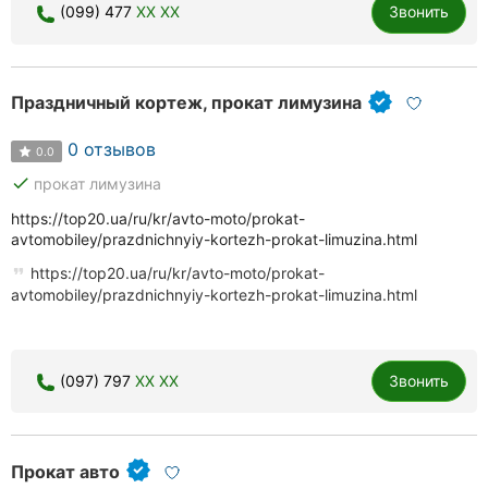
(099) 477
XX XX
Звонить
Праздничный кортеж, прокат лимузина
0 отзывов
0.0
done
прокат лимузина
https://top20.ua/ru/kr/avto-moto/prokat-
avtomobiley/prazdnichnyiy-kortezh-prokat-limuzina.html
https://top20.ua/ru/kr/avto-moto/prokat-
avtomobiley/prazdnichnyiy-kortezh-prokat-limuzina.html
(097) 797
XX XX
Звонить
Прокат авто