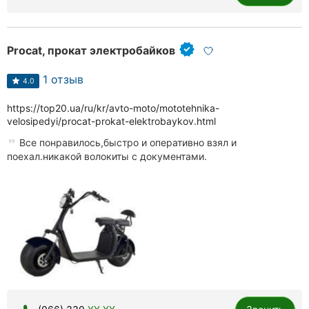
Херсон
Полтава
Procat, прокат электробайков
Чернигов
1 отзыв
4.0
Черкассы
https://top20.ua/ru/kr/avto-moto/mototehnika-
velosipedyi/procat-prokat-elektrobaykov.html
Черновцы
Все понравилось,быстро и оперативно взял и
поехал.никакой волокиты с документами.
Сумы
Ивано-
Франковск
Луцк
Ужгород