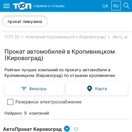
UA
RU
справка и
отзывы
Toggle
navigation
прокат лимузина
Избранные
компании
ТОП 20
Компании Кропивницкого (Кировоград)
Авто, мо
Прокат автомобилей в Кропивницком
(Кировоград)
Популярные
Рейтинг лучших компаний по прокату автомобиля в
рубрики:
Кропивницком (Кировоград) по отзывам кропивничан
Стоматологии
Фильтры
Карта
Частные
Резервное электроснабжение
клиники
Найдено
9
компаний
Ветеринарные
клиники
АвтоПрокат Кировоград