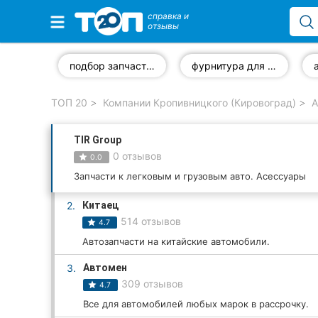
справка и
отзывы
Избранные компании
подбор запчастей по VIN-коду
фурнитура для автомобилей
ТОП 20
Компании Кропивницкого (Кировоград)
А
Популярные рубрики:
TIR Group
Стоматологии
0 отзывов
0.0
Частные клиники
Запчасти к легковым и грузовым авто. Асессуары
2.
Китаец
Ветеринарные клиники
514 отзывов
4.7
Автошколы
Автозапчасти на китайские автомобили.
3.
Автомен
Рестораны
309 отзывов
4.7
Все рубрики
Все для автомобилей любых марок в рассрочку.