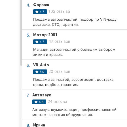
4.
Форсаж
102 отзыва
4.7
Все города:
Продажа автозапчастей, подбор по VIN-коду,
доставка, СТО, гарантия.
Кропивницкий
5.
Мотор-2001
47 отзывов
4.7
Винница
Магазин автозапчастей с большим выбором
химии и красок.
Житомир
6.
VR-Auto
Тернополь
20 отзывов
5.0
Хмельницкий
Продажа запчастей, ассортимент, доставка,
цены, подбор, гарантия.
Ровно
7.
Автозвук
24 отзыва
4.8
Одесса
Автозвук, шумоизоляция, профессиональный
монтаж, гарантия оборудования.
Киев
8.
Ирина