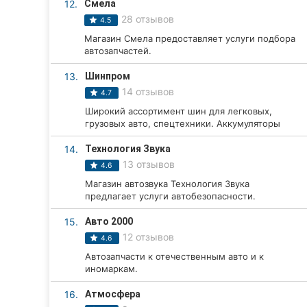
12.
Смела
28 отзывов
Сумы
4.5
Магазин Смела предоставляет услуги подбора
Ивано-Франковск
автозапчастей.
13.
Шинпром
Луцк
14 отзывов
4.7
Ужгород
Широкий ассортимент шин для легковых,
грузовых авто, спецтехники. Аккумуляторы
Карпаты
14.
Технология Звука
13 отзывов
4.6
Магазин автозвука Технология Звука
предлагает услуги автобезопасности.
15.
Авто 2000
12 отзывов
4.6
Автозапчасти к отечественным авто и к
иномаркам.
16.
Атмосфера