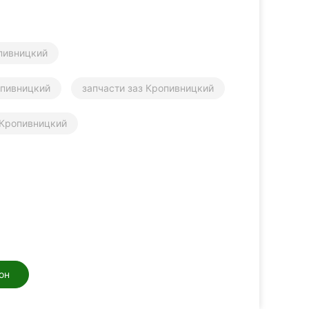
пивницкий
пивницкий
запчасти заз Кропивницкий
 Кропивницкий
он