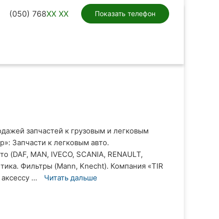
(050) 768
XX XX
Показать телефон
одажей запчастей к грузовым и легковым
»: Запчасти к легковым авто.
то (DAF, MAN, IVECO, SCANIA, RENAULТ,
тика. Фильтры (Mann, Knecht). Компания «TIR
аксессу ...
Читать дальше
)