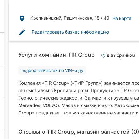
place
Кропивницкий, Пашутинская, 18 / 40
На карте
edit
Редактировать бизнес информацию
Услуги компании TIR Group
в выбранном
подбор запчастей по VIN-коду
Компания «TIR Group» («ТИР Групп») занимается пр
автомобилям в Кропивницком. Продукция «TIR Group
Технологические жидкости. Запчасти к грузовым ав
Mersedes, VOLVO). Масла и смазки к авто. Автокосме
Group» предлагает только качественные запчасти и 
Отзывы о TIR Group, магазин запчастей (0