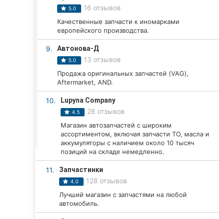
Харьков
16 отзывов
5.0
Качественные запчасти к иномарками
Запорожье
европейского производства.
Днепр
9.
Автонова-Д
13 отзывов
5.0
Львов
Продажа оригинальных запчастей (VAG),
Aftermarket, AND.
Кривой Рог
10.
Lupyna Company
Николаев
28 отзывов
4.5
Магазин автозапчастей с широким
Херсон
ассортиментом, включая запчасти ТО, масла и
аккумуляторы с наличием около 10 тысяч
Полтава
позиций на складе немедленно.
Чернигов
11.
Запчастинки
128 отзывов
4.0
Черкассы
Лучший магазин с запчастями на любой
автомобиль.
Черновцы