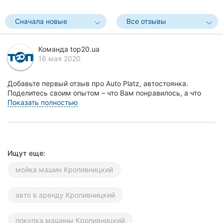
Херсон
Сначала новые
Все отзывы
Полтава
Команда top20.ua
Чернигов
16 мая 2020
Черкассы
Добавьте первый отзыв про Auto Platz, автостоянка.
Поделитесь своим опытом – что Вам понравилось, а что
Черновцы
нет! Это поможет другим жителям Кропивницкого...
Показать полностью
Сумы
Ивано-
Франковск
Ищут еще:
мойка машин Кропивницкий
Луцк
Ужгород
авто в аренду Кропивницкий
Карпаты
покупка машины Кропивницкий