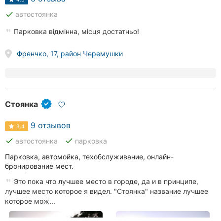
done
автостоянка
Парковка відмінна, місця достатньо!
Френчко, 17, район Черемушки
Стоянка
9 отзывов
3.4
done
done
автостоянка
парковка
Парковка, автомойка, техобслуживание, онлайн-
бронирование мест.
Это пока что лучшее место в городе, да и в принципе,
лучшее место которое я видел. "Стоянка" название лучшее
которое мож...