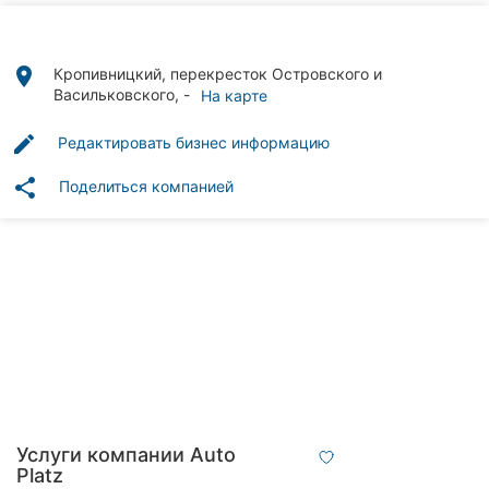
Автошколы
Рестораны
place
Кропивницкий, перекресток Островского и
Васильковского, -
На карте
Все
рубрики
edit
Редактировать бизнес информацию
share
Поделиться компанией
Все
города:
Кропивницкий
Винница
Житомир
Услуги компании Auto
Тернополь
Platz