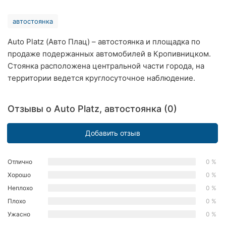
Хмельницкий
автостоянка
Ровно
Auto Platz (Авто Плац) – автостоянка и площадка по
продаже подержанных автомобилей в Кропивницком.
Одесса
Стоянка расположена центральной части города, на
Киев
территории ведется круглосуточное наблюдение.
Харьков
Отзывы о Auto Platz, автостоянка (0)
Запорожье
Добавить отзыв
Днепр
Львов
Отлично
0 %
Хорошо
0 %
Кривой
Неплохо
0 %
Рог
Плохо
0 %
Ужасно
0 %
Николаев