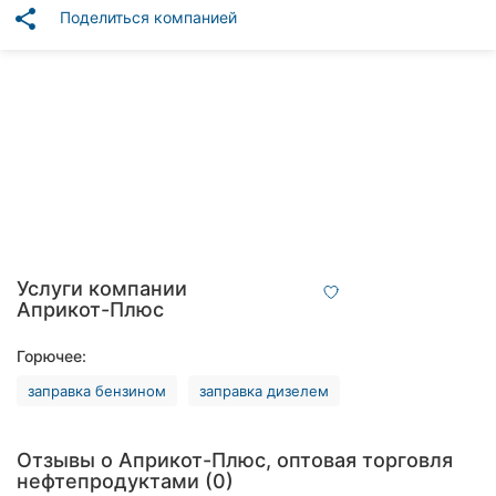
Автошколы
share
Поделиться компанией
Рестораны
Все
рубрики
Все
города:
Услуги компании
Априкот-Плюс
Кропивницкий
Горючее:
Винница
заправка бензином
заправка дизелем
Житомир
Отзывы о Априкот-Плюс, оптовая торговля
Тернополь
нефтепродуктами (0)