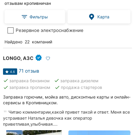
отзывам кропивничан
Фильтры
Карта
Резервное электроснабжение
Найдено
22
компаний
LONGO, АЗС
71 отзыв
4.6
done
done
заправка бензином
заправка дизелем
done
done
заправка пропаном
продажа стартеров
Заправка горючим, мойка авто, дисконтные карты и онлайн-
сервисы в Кропивницком.
Читаю комментарии,какой привет такой и ответ. Меня все
устраивает Наталья девочка как оператор
приветливая,улыбчивая....