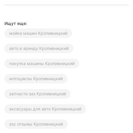
Херсон
Полтава
Ищут еще:
Чернигов
мойка машин Кропивницкий
Черкассы
авто в аренду Кропивницкий
Черновцы
покупка машины Кропивницкий
Сумы
мотоциклы Кропивницкий
Ивано-
Франковск
запчасти заз Кропивницкий
Луцк
аксесуары для авто Кропивницкий
Ужгород
азс отзывы Кропивницкий
Карпаты