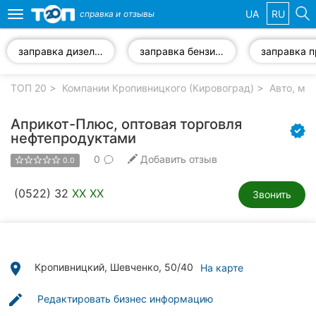
UA
RU
справка и
отзывы
Toggle
navigation
заправка дизелем
заправка бензином
Избранные
компании
ТОП 20
Компании Кропивницкого (Кировоград)
Авто, мо
Априкот-Плюс, оптовая торговля
нефтепродуктами
0
Добавить отзыв
Популярные
0.0
рубрики:
(0522) 32
XX XX
Звонить
Стоматологии
Частные
клиники
place
Кропивницкий, Шевченко, 50/40
На карте
Ветеринарные
клиники
edit
Редактировать бизнес информацию