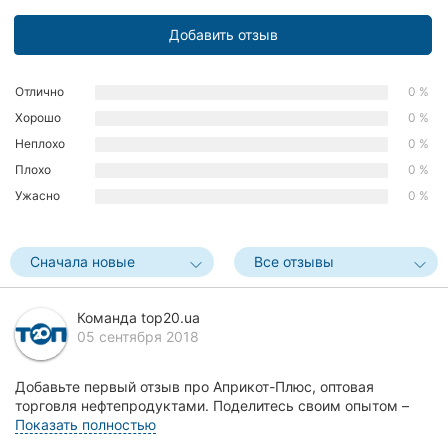
Хмельницкий
Добавить отзыв
Ровно
Отлично
0 %
Одесса
Хорошо
0 %
Неплохо
0 %
Киев
Плохо
0 %
Харьков
Ужасно
0 %
Запорожье
Сначала новые
Все отзывы
Днепр
Команда top20.ua
Львов
05 сентября 2018
Кривой
Рог
Добавьте первый отзыв про Априкот-Плюс, оптовая
торговля нефтепродуктами. Поделитесь своим опытом –
что Вам понравилось, а что нет! Это поможет други...
Показать полностью
Николаев