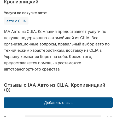
Кропивницкий
Хмельницкий
Услуги по покупке авто:
Ровно
авто с США
Одесса
IAA Авто из США. Компания предоставляет услуги по
покупке подержанных автомобилей из США. Все
Киев
организационные вопросы, правильный выбор авто по
техническим характеристикам, доставку из США в
Харьков
Украину компания берет на себя. Кроме того,
Запорожье
предоставляется помощь в растаможке
автотранспортного средства.
Днепр
Львов
Отзывы о IAA Авто из США. Кропивницкий
(0)
Кривой
Рог
Добавить отзыв
Николаев