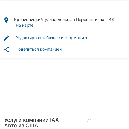
Автошколы
Рестораны
place
Кропивницкий, улица Большая Перспективная, 46
На карте
Все
рубрики
edit
Редактировать бизнес информацию
share
Поделиться компанией
Все
города:
Кропивницкий
Винница
Житомир
Услуги компании IAA
Тернополь
Авто из США.