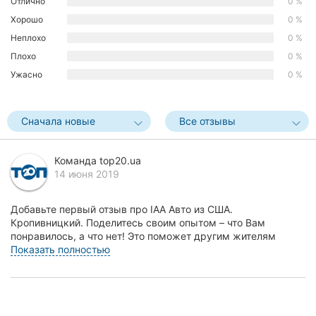
Отлично
0 %
Херсон
Хорошо
0 %
Неплохо
0 %
Полтава
Плохо
0 %
Ужасно
0 %
Чернигов
Черкассы
Сначала новые
Все отзывы
Черновцы
Команда top20.ua
Сумы
14 июня 2019
Ивано-
Добавьте первый отзыв про IAA Авто из США.
Франковск
Кропивницкий. Поделитесь своим опытом – что Вам
понравилось, а что нет! Это поможет другим жителям
Луцк
Кропивн...
Показать полностью
Ужгород
Карпаты