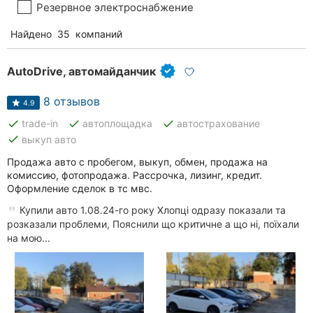
Резервное электроснабжение
Найдено
35
компаний
AutoDrive, автомайданчик
8 отзывов
4.9
done
done
done
trade-in
автоплощадка
автострахование
done
выкуп авто
Продажа авто с пробегом, выкуп, обмен, продажа на
комиссию, фотопродажа. Рассрочка, лизинг, кредит.
Оформление сделок в тс мвс.
Купили авто 1.08.24-го року Хлопці одразу показали та
розказали проблеми, Пояснили що критичне а що ні, поїхали
на мою...