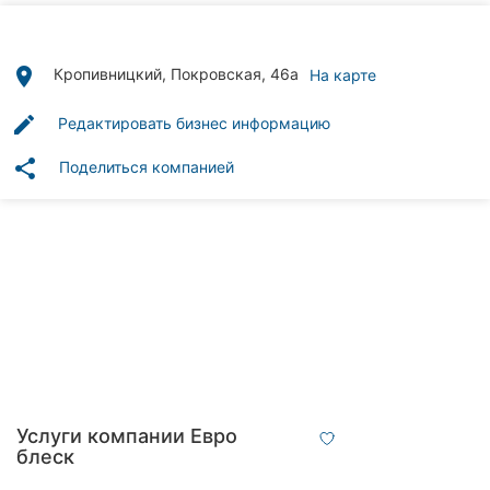
Автошколы
Рестораны
place
Кропивницкий, Покровская, 46а
На карте
Все
edit
Редактировать бизнес информацию
рубрики
share
Поделиться компанией
Все
города:
Кропивницкий
Винница
Житомир
Услуги компании Евро
блеск
Тернополь