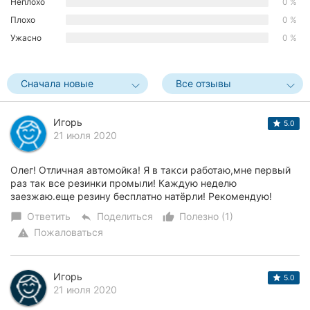
Неплохо
0 %
Херсон
Плохо
0 %
Ужасно
0 %
Полтава
Чернигов
Сначала новые
Все отзывы
Черкассы
Игорь
5.0
Черновцы
21 июля 2020
Сумы
Олег! Отличная автомойка! Я в такси работаю,мне первый
раз так все резинки промыли! Каждую неделю
Ивано-
заезжаю.еще резину бесплатно натёрли! Рекомендую!
Франковск
Ответить
Поделиться
Полезно (1)
chat_bubble
reply
thumb_up_alt
Пожаловаться
warning
Луцк
Ужгород
Игорь
5.0
21 июля 2020
Карпаты