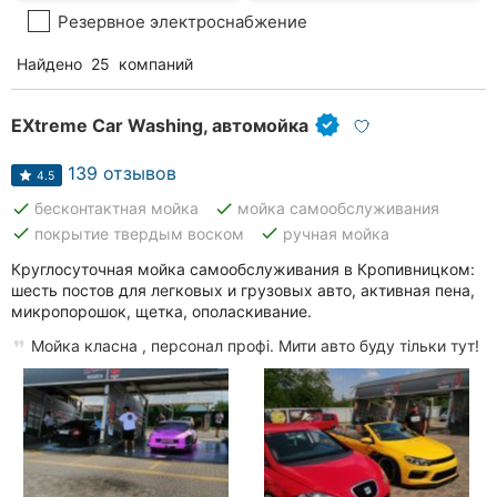
Резервное электроснабжение
Найдено
25
компаний
EXtreme Car Washing, автомойка
139 отзывов
4.5
done
done
бесконтактная мойка
мойка самообслуживания
done
done
покрытие твердым воском
ручная мойка
Круглосуточная мойка самообслуживания в Кропивницком:
шесть постов для легковых и грузовых авто, активная пена,
микропорошок, щетка, ополаскивание.
Мойка класна , персонал профі. Мити авто буду тільки тут!