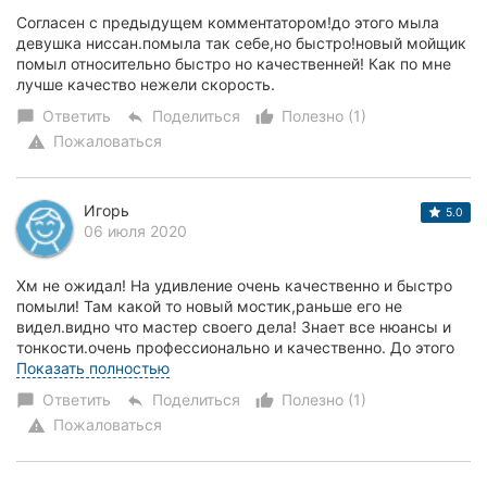
Согласен с предыдущем комментатором!до этого мыла
девушка ниссан.помыла так себе,но быстро!новый мойщик
помыл относительно быстро но качественней! Как по мне
лучше качество нежели скорость.
Ответить
Поделиться
Полезно (1)
chat_bubble
reply
thumb_up_alt
Пожаловаться
warning
Игорь
5.0
06 июля 2020
Хм не ожидал! На удивление очень качественно и быстро
помыли! Там какой то новый мостик,раньше его не
видел.видно что мастер своего дела! Знает все нюансы и
тонкости.очень профессионально и качественно. До этого
заезжал весной помыли кое как. Цены на...
Показать полностью
Ответить
Поделиться
Полезно (1)
chat_bubble
reply
thumb_up_alt
Пожаловаться
warning