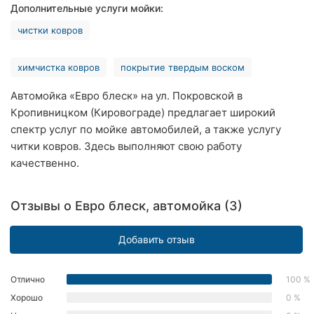
Дополнительные услуги мойки:
Хмельницкий
чистки ковров
Ровно
химчистка ковров
покрытие твердым воском
Одесса
Автомойка «Евро блеск» на ул. Покровской в
Киев
Кропивницком (Кировограде) предлагает широкий
спектр услуг по мойке автомобилей, а также услугу
Харьков
читки ковров. Здесь выполняют свою работу
качественно.
Запорожье
Днепр
Отзывы о Евро блеск, автомойка (3)
Львов
Добавить отзыв
Кривой
Рог
Отлично
100 %
Хорошо
0 %
Николаев