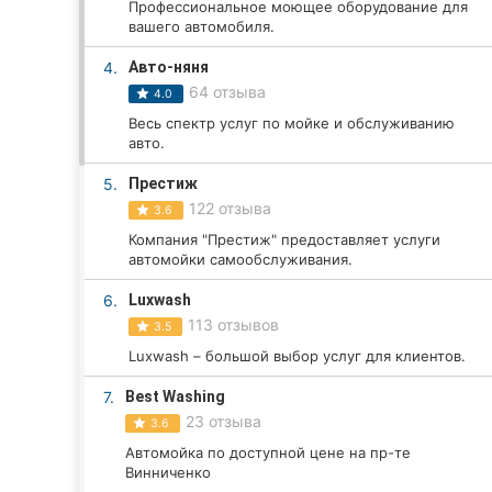
Профессиональное моющее оборудование для
вашего автомобиля.
4.
Авто-няня
Все города:
64 отзыва
4.0
Кропивницкий
Весь спектр услуг по мойке и обслуживанию
авто.
Винница
5.
Престиж
122 отзыва
Житомир
3.6
Компания "Престиж" предоставляет услуги
Тернополь
автомойки самообслуживания.
6.
Luxwash
Хмельницкий
113 отзывов
3.5
Ровно
Luxwash – большой выбор услуг для клиентов.
7.
Best Washing
Одесса
23 отзыва
3.6
Киев
Автомойка по доступной цене на пр-те
Винниченко