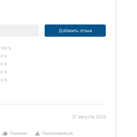
Добавить отзыв
100 %
0 %
0 %
0 %
0 %
27 августа 2022
!
Полезно
Пожаловаться
thumb_up_alt
warning