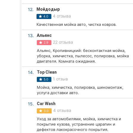
Сумы
12.
Мойдодыр
4 отзыва
4.0
Ивано-Франковск
Качественная мойка авто, чистка ковров.
Луцк
13.
Альянс
22 отзыва
2.9
Ужгород
Альянс, Кропивницкий: бесконтактная мойка,
уборка, химчистка, пылесос, полировка, мойка
Карпаты
двигателя. Комната ожидания.
14.
Top Clean
1 отзыв
5.0
Мойка, химчистка, полировка, шиномонтаж,
услуга доставки авто.
15.
Car Wash
4 отзыва
3.0
Уход за автомобилями, мойка, химчистка и
покрытие кузова, устранение царапин и
дефектов лакокрасочного покрытия.