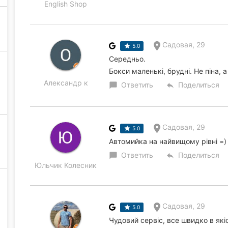
English Shop
Садовая, 29
5.0
Середньо.
Бокси маленькі, брудні. Не піна, 
Александр к
Ответить
Поделиться
chat_bubble
reply
Садовая, 29
5.0
Автомийка на найвищому рівні =)
Ответить
Поделиться
chat_bubble
reply
Юльчик Колесник
Садовая, 29
5.0
Чудовий сервіс, все швидко в які