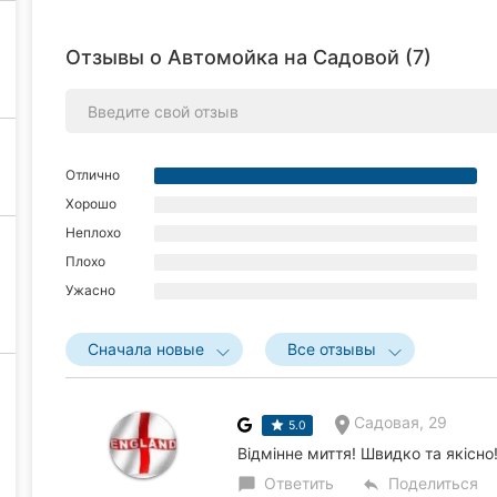
Отзывы о Автомойка на Садовой (7)
Отлично
Хорошо
Неплохо
Плохо
Ужасно
Сначала новые
Все отзывы
Садовая, 29
5.0
Відмінне миття! Швидко та якісно
Ответить
Поделиться
chat_bubble
reply