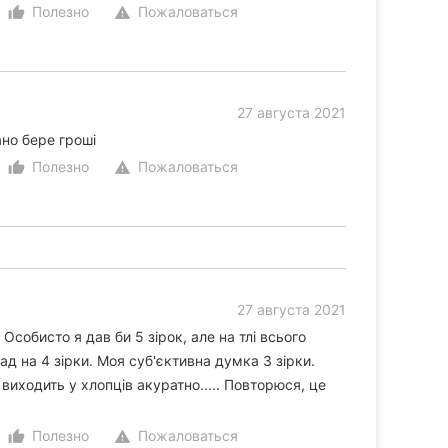
Полезно
Пожаловаться
thumb_up_alt
warning
27 августа 2021
но бере гроші
Полезно
Пожаловаться
thumb_up_alt
warning
27 августа 2021
Особисто я дав би 5 зірок, але на тлі всього
ад на 4 зірки. Моя суб'єктивна думка 3 зірки.
иходить у хлопців акуратно..... Повторюся, це
Полезно
Пожаловаться
thumb_up_alt
warning