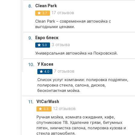
Харьков
8.
Clean Park
17 отзывов
3.7
Запорожье
Clean Park – современная автомойка с
выгодными ценами.
Днепр
9.
Евро блеск
Львов
3 отзыва
5.0
Кривой Рог
Универсальная автомойка на Покровской.
10.
У Касея
Николаев
7 отзывов
4.0
Херсон
Список услуг компании: полировка подряпин,
полировка стекла, салона, дисков,
бесконтактная мойка.
Полтава
11.
VtCarWash
Чернигов
12 отзывов
3.3
Ручная мойка, комната ожидания, кафе,
Черкассы
спутниковое ТВ. Удаление грязи, битумных
пятен, химчистка салона, полировка кузова и
Черновцы
стекла автомобиля.