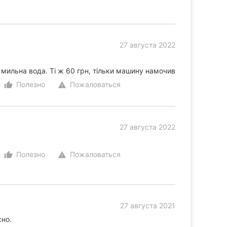
27 августа 2022
а мильна вода. Ті ж 60 грн, тільки машину намочив
Полезно
Пожаловаться
thumb_up_alt
warning
27 августа 2022
Полезно
Пожаловаться
thumb_up_alt
warning
27 августа 2021
сно.