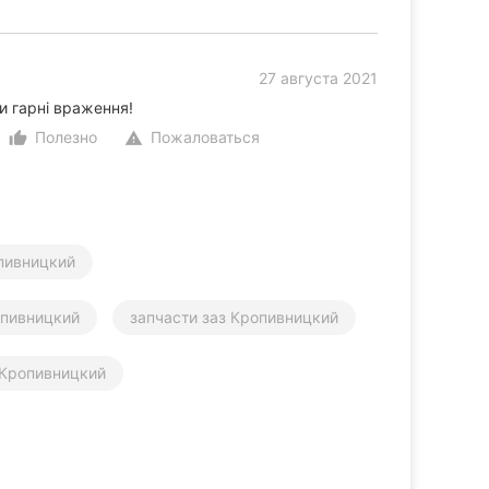
27 августа 2021
и гарні враження!
Полезно
Пожаловаться
thumb_up_alt
warning
пивницкий
пивницкий
запчасти заз Кропивницкий
 Кропивницкий