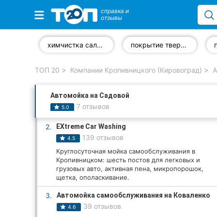
справка и
отзывы
Избранные компании
химчистка салона
покрытие твердым воском
ТОП 20
Компании Кропивницкого (Кировоград)
А
Популярные рубрики:
Автомойка на Садовой
Стоматологии
7 отзывов
5.0
Частные клиники
2.
EXtreme Car Washing
139 отзывов
4.5
Ветеринарные клиники
Круглосуточная мойка самообслуживания в
Кропивницком: шесть постов для легковых и
Автошколы
грузовых авто, активная пена, микропорошок,
щетка, ополаскивание.
Рестораны
3.
Автомойка самообслуживания на Коваленко
Все рубрики
39 отзывов
4.6