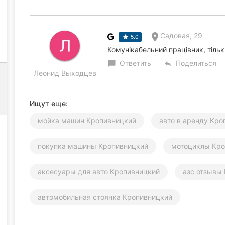
Садовая, 29
5.0
Комунікабельний працівник, тільк
Ответить
Поделиться
chat_bubble
reply
Леонид Выходцев
Ищут еще:
мойка машин Кропивницкий
авто в аренду Кро
покупка машины Кропивницкий
мотоциклы Кро
аксесуары для авто Кропивницкий
азс отзывы
автомобильная стоянка Кропивницкий