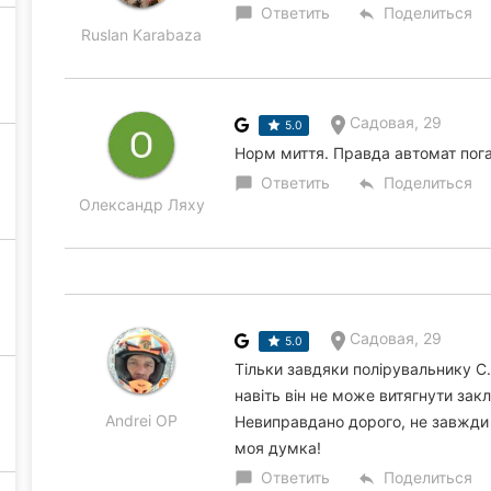
Ответить
Поделиться
chat_bubble
reply
Ruslan Karabaza
Садовая, 29
5.0
Норм миття. Правда автомат пога
Ответить
Поделиться
chat_bubble
reply
Олександр Ляху
Садовая, 29
5.0
Тільки завдяки полірувальнику С. 
навіть він не може витягнути закл
Andrei OP
Невиправдано дорого, не завжди в
моя думка!
Ответить
Поделиться
chat_bubble
reply