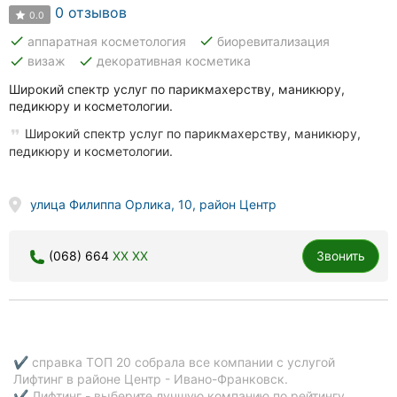
0 отзывов
0.0
done
done
аппаратная косметология
биоревитализация
done
done
визаж
декоративная косметика
Широкий спектр услуг по парикмахерству, маникюру,
педикюру и косметологии.
Широкий спектр услуг по парикмахерству, маникюру,
педикюру и косметологии.
улица Филиппа Орлика, 10, район Центр
(068) 664
XX XX
Звонить
✔ справка ТОП 20 собрала все компании с услугой
Лифтинг в районе Центр - Ивано-Франковск.
✔ Лифтинг - выберите лучшую компанию по рейтингу,