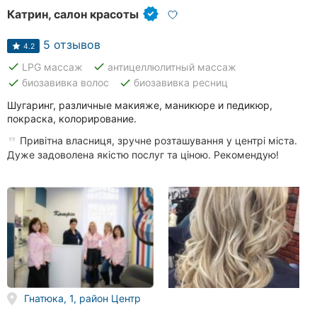
Катрин, салон красоты
5 отзывов
4.2
done
done
LPG массаж
антицеллюлитный массаж
done
done
биозавивка волос
биозавивка ресниц
Шугаринг, различные макияже, маникюре и педикюр,
покраска, колорирование.
Привітна власниця, зручне розташування у центрі міста.
Дуже задоволена якістю послуг та ціною. Рекомендую!
Гнатюка, 1, район Центр