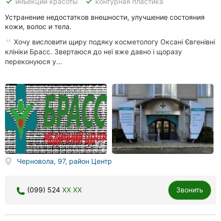
done
done
инъекции красоты
контурная пластика
Устранение недостатков внешности, улучшение состояния
кожи, волос и тела.
Хочу висловити щиру подяку косметологу Оксані Євгенівні
клініки Брасс. Звертаюся до неї вже давно і щоразу
переконуюся у...
Черновола, 97, район Центр
(099) 524
XX XX
Звонить