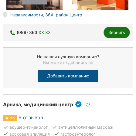
Независимости, 36А, район Центр
(099) 363
XX XX
Звонить
Не нашли нужную компанию?
Вы можете добавить ее
Добавить компанию
Арника, медицинский центр
9 отзывов
3.5
done
done
акушер-гинеколог
антицеллюлитный массаж
done
done
восковая эпиляция
гастроэнтеролог