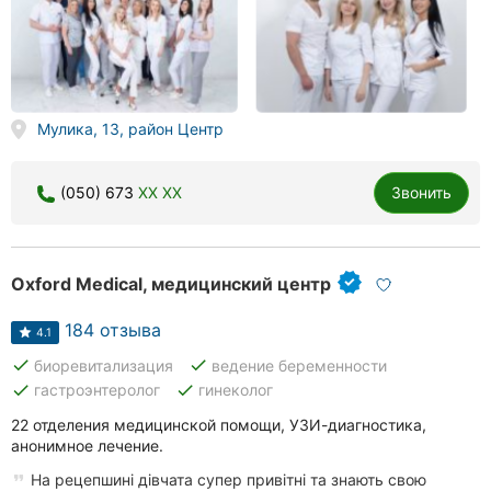
Николаев
Херсон
Мулика, 13, район Центр
Полтава
Чернигов
(050) 673
XX XX
Звонить
Черкассы
Черновцы
Oxford Medical, медицинский центр
Сумы
184 отзыва
4.1
done
done
биоревитализация
ведение беременности
Луцк
done
done
гастроэнтеролог
гинеколог
Ужгород
22 отделения медицинской помощи, УЗИ-диагностика,
анонимное лечение.
Карпаты
На рецепшині дівчата супер привітні та знають свою