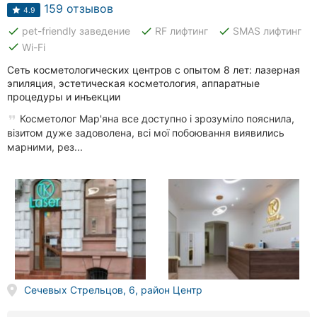
Автошколы
159 отзывов
4.9
done
done
done
pet-friendly заведение
RF лифтинг
SMAS лифтинг
Рестораны
done
Wi-Fi
Все
Сеть косметологических центров с опытом 8 лет: лазерная
рубрики
эпиляция, эстетическая косметология, аппаратные
процедуры и инъекции
Косметолог Мар'яна все доступно і зрозуміло пояснила,
візитом дуже задоволена, всі мої побоювання виявились
марними, рез...
Все
города:
Ивано-
Франковск
Винница
Житомир
Сечевых Стрельцов, 6, район Центр
Тернополь