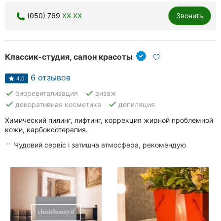
(050) 769
XX XX
Звонить
Классик-студия, салон красоты
6 отзывов
4.0
done
done
биоревитализация
визаж
done
done
декоративная косметика
депиляция
Химический пилинг, лифтинг, коррекция жирной проблемной
кожи, карбоксотерапия.
Чудовий сервіс і затишна атмосфера, рекомендую