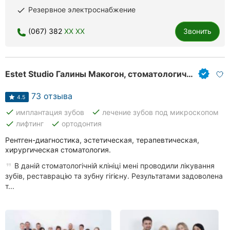
Резервное электроснабжение
done
Хмельницкий
(067) 382
XX XX
Звонить
Ровно
Одесса
Estet Studio Галины Макогон, стоматологическая клиника
Кропивницкий
73 отзыва
4.5
Киев
done
done
имплантация зубов
лечение зубов под микроскопом
done
done
лифтинг
ортодонтия
Харьков
Рентген-диагностика, эстетическая, терапевтическая,
хирургическая стоматология.
Запорожье
В даній стоматологічній клініці мені проводили лікування
Днепр
зубів, реставрацію та зубну гігієну. Результатами задоволена
т...
Львов
Кривой
Рог