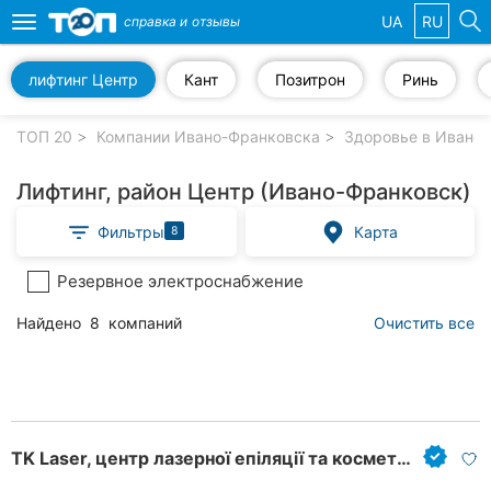
UA
RU
справка и
отзывы
Toggle
navigation
лифтинг Центр
Кант
Позитрон
Ринь
Избранные
компании
ТОП 20
Компании Ивано-Франковска
Здоровье в Ивано
Лифтинг, район Центр (Ивано-Франковск)
Фильтры
Карта
8
Популярные
рубрики:
Резервное электроснабжение
Ветеринарные
Найдено
8
компаний
Очистить все
клиники
Стоматологии
Частные
клиники
TK Laser, центр лазерної епіляції та косметології