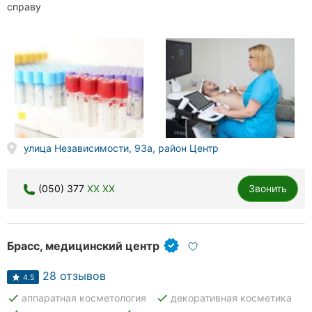
справу
улица Независимости, 93а, район Центр
(050) 377
XX XX
Звонить
Брасс, медицинский центр
28 отзывов
4.5
done
done
аппаратная косметология
декоративная косметика