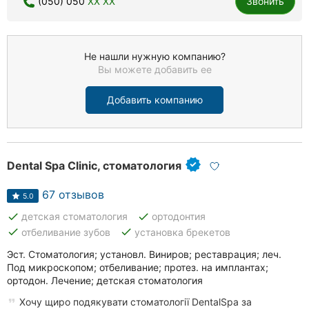
(050) 050
XX XX
Звонить
Не нашли нужную компанию?
Вы можете добавить ее
Добавить компанию
Dental Spa Clinic, стоматология
67 отзывов
5.0
done
done
детская стоматология
ортодонтия
done
done
отбеливание зубов
установка брекетов
Эст. Стоматология; установл. Виниров; реставрация; леч.
Под микроскопом; отбеливание; протез. на имплантах;
ортодон. Лечение; детская стоматология
Хочу щиро подякувати стоматології DentalSpa за