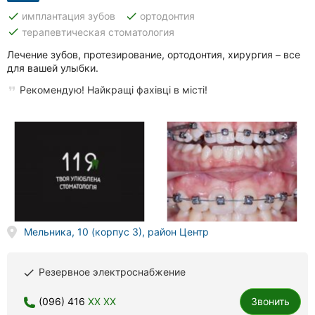
done
done
имплантация зубов
ортодонтия
done
терапевтическая стоматология
Лечение зубов, протезирование, ортодонтия, хирургия – все
для вашей улыбки.
Рекомендую! Найкращі фахівці в місті!
Мельника, 10 (корпус 3), район Центр
Резервное электроснабжение
done
(096) 416
XX XX
Звонить