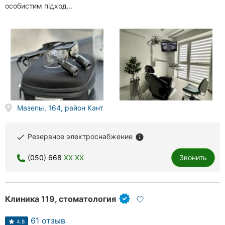
особистим підход...
Мазепы, 164, район Кант
Резервное электроснабжение
done
info
(050) 668
XX XX
Звонить
Клиника 119, стоматология
61 отзыв
4.8