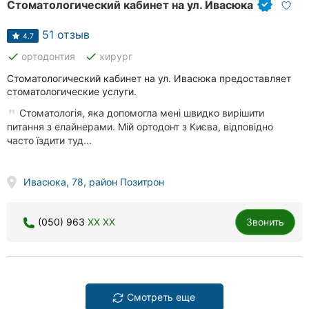
Стоматологический кабинет на ул. Ивасюка
51 отзыв
4.7
done
done
ортодонтия
хирург
Стоматологический кабинет на ул. Ивасюка предоставляет
стоматологические услуги.
Стоматологія, яка допомогла мені швидко вирішити
питання з елайнерами. Мій ортодонт з Києва, відповідно
часто їздити туд...
Ивасюка, 78, район Позитрон
(050) 963
XX XX
Звонить
Смотреть еще