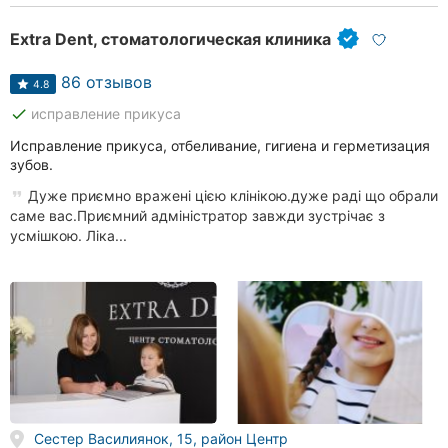
Extra Dent, стоматологическая клиника
86 отзывов
4.8
done
исправление прикуса
Исправление прикуса, отбеливание, гигиена и герметизация
зубов.
Дуже приємно вражені цією клінікою.дуже раді що обрали
саме вас.Приємний адміністратор завжди зустрічає з
усмішкою. Ліка...
Сестер Василиянок, 15, район Центр