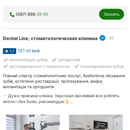
(097) 898
XX XX
Звонить
Dental Line, стоматологическая клиника
121 отзыв
4.7
done
done
имплантация зубов
ортодонтия
done
done
ортопедическая стоматология
пломбирования зубов
Повний спектр стоматологічних послуг, безболісне лікування
зубів, естетичні реставрації, протезування, вініри,
імплантація та ортодонтія.
Дуже приємна клініка, персонал ввічливий все роблять
якісно і без болю, рекомендую👌…