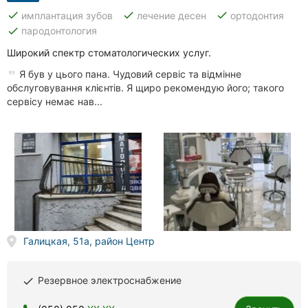
done
done
done
имплантация зубов
лечение десен
ортодонтия
done
пародонтология
Широкий спектр стоматологических услуг.
Я був у цього пана. Чудовий сервіс та відмінне
обслуговування клієнтів. Я щиро рекомендую його; такого
сервісу немає нав...
Галицкая, 51а, район Центр
Резервное электроснабжение
done