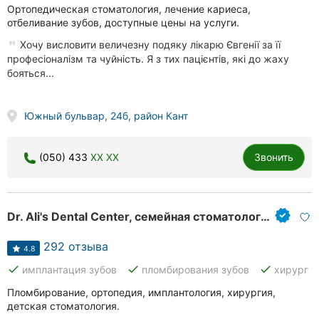
Ортопедическая стоматология, лечение кариеса,
отбеливание зубов, доступные цены на услуги.
Хочу висловити величезну подяку лікарю Євгенії за її
професіоналізм та чуйність. Я з тих пацієнтів, які до жаху
бояться...
Южный бульвар, 24б, район Кант
(050) 433
XX XX
Звонить
Dr. Ali's Dental Center, семейная стоматология
292 отзыва
4.8
done
done
done
имплантация зубов
пломбирования зубов
хирург
Пломбирование, ортопедия, имплантология, хирургия,
детская стоматология.