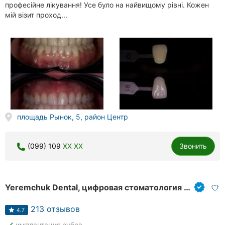
професійне лікування! Усе було на найвищому рівні. Кожен
мій візит проход...
площадь Рынок, 5, район Центр
(099) 109
XX XX
Звонить
Yeremchuk Dental, цифровая стоматология и имплантация
213 отзывов
4.7
done
имплантация зубов