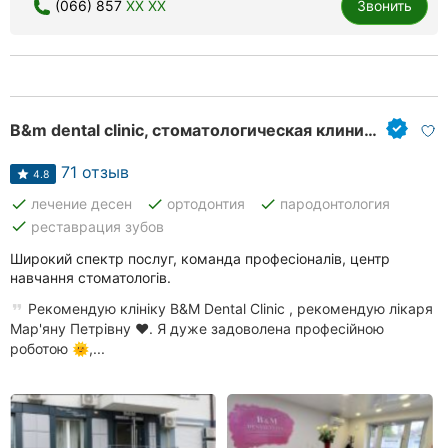
(066) 857
XX XX
Звонить
B&m dental clinic, стоматологическая клиника
71 отзыв
4.8
done
done
done
лечение десен
ортодонтия
пародонтология
done
реставрация зубов
Широкий спектр послуг, команда професіоналів, центр
навчання стоматологів.
Рекомендую клініку B&M Dental Clinic , рекомендую лікаря
Мар'яну Петрівну ❤️. Я дуже задоволена професійною
роботою 🌞,...