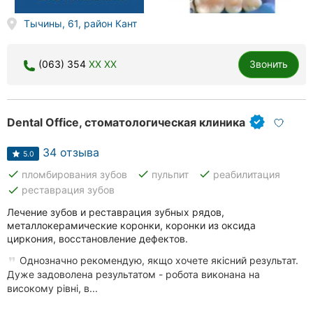
Тычины, 61, район Кант
(063) 354
XX XX
Звонить
Dental Office, стоматологическая клиника
34 отзыва
5.0
done
done
done
пломбирования зубов
пульпит
реабилитация
done
реставрация зубов
Лечение зубов и реставрация зубных рядов,
металлокерамические коронки, коронки из оксида
циркония, восстановление дефектов.
Однозначно рекомендую, якщо хочете якісний результат.
Дуже задоволена результатом - робота виконана на
високому рівні, в...