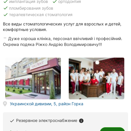
done
done
имплантация зубов
ортодонтия
done
пломбирования зубов
done
терапевтическая стоматология
Все виды стоматологических услуг для взрослых и детей,
комфортные условия.
Дуже хороша клініка, персонал ввічливий і професійний.
Окрема подяка Ріжко Андрію Володимировичу!!!
Украинской дивизии, 5, район Горка
Резервное электроснабжение
done
info