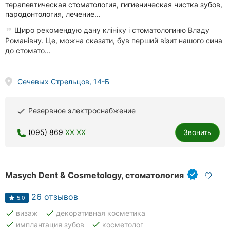
терапевтическая стоматология, гигиеническая чистка зубов,
пародонтология, лечение...
Щиро рекомендую дану клініку і стоматологиню Владу
Романівну. Це, можна сказати, був перший візит нашого сина
до стомато...
Сечевых Стрельцов, 14-Б
Резервное электроснабжение
done
(095) 869
XX XX
Звонить
Masych Dent & Cosmetology, стоматология
26 отзывов
5.0
done
done
визаж
декоративная косметика
done
done
имплантация зубов
косметолог