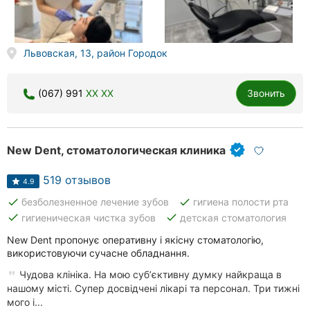
Николаев
Львовская, 13, район Городок
Херсон
Полтава
(067) 991
XX XX
Звонить
Чернигов
Черкассы
New Dent, стоматологическая клиника
Черновцы
519 отзывов
4.9
done
done
безболезненное лечение зубов
гигиена полости рта
Сумы
done
done
гигиеническая чистка зубов
детская стоматология
Луцк
New Dent пропонує оперативну і якісну стоматологію,
використовуючи сучасне обладнання.
Ужгород
Чудова клініка. На мою субʼєктивну думку найкраща в
нашому місті. Супер досвідчені лікарі та персонал. Три тижні
мого і...