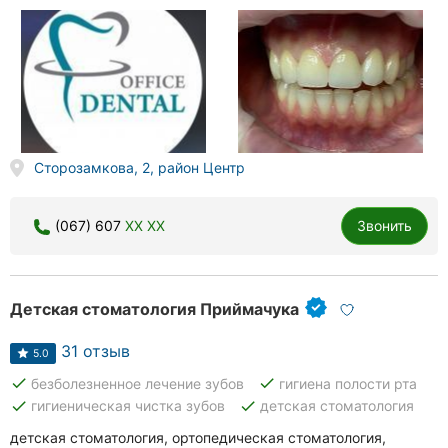
Сторозамкова, 2, район Центр
(067) 607
XX XX
Звонить
Детская стоматология Приймачука
31 отзыв
5.0
done
done
безболезненное лечение зубов
гигиена полости рта
done
done
гигиеническая чистка зубов
детская стоматология
детская стоматология, ортопедическая стоматология,