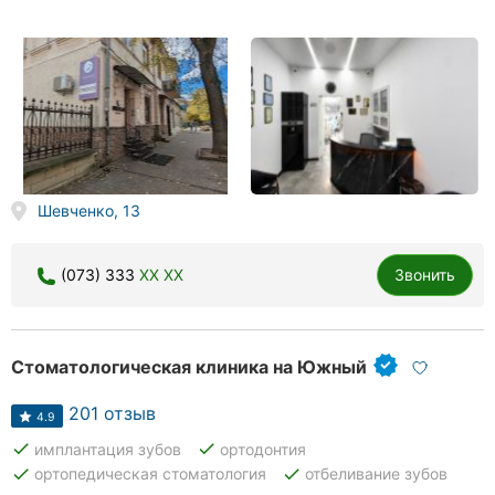
Шевченко, 13
(073) 333
XX XX
Звонить
Стоматологическая клиника на Южный
201 отзыв
4.9
done
done
имплантация зубов
ортодонтия
done
done
ортопедическая стоматология
отбеливание зубов