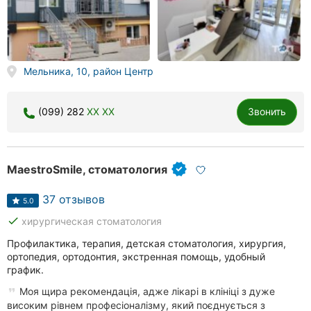
Мельника, 10, район Центр
(099) 282
XX XX
Звонить
MaestroSmile, стоматология
37 отзывов
5.0
done
хирургическая стоматология
Профилактика, терапия, детская стоматология, хирургия,
ортопедия, ортодонтия, экстренная помощь, удобный
график.
Моя щира рекомендація, адже лікарі в клініці з дуже
високим рівнем професіоналізму, який поєднується з