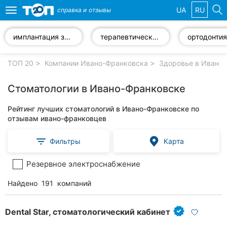
UA
RU
справка и
отзывы
Toggle
navigation
имплантация зубов
терапевтическая стоматология
ортодонтия
Избранные
компании
ТОП 20
Компании Ивано-Франковска
Здоровье в Ивано
Стоматологии в Ивано-Франковске
Рейтинг лучших стоматологий в Ивано-Франковске по
Популярные
отзывам ивано-франковцев
рубрики:
Фильтры
Карта
Ветеринарные
клиники
Резервное электроснабжение
Стоматологии
Найдено
191
компаний
Частные
клиники
Dental Star, стоматологический кабинет