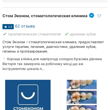
Стом Эконом, стоматологическая клиника
62 отзыва
4.8
done
done
терапевтическая стоматология
удаление зубов
Стом Эконом – стоматологическая клиника, предоставляет
услуги терапии, лечения, диагностики, удаления зубов,
гигиены и протезирования.
Хороша клініка,але навпрочуд холодно.Красива дівчина
Вікторія так замерзла на робочому місці,що аж
інструментом цокала п...