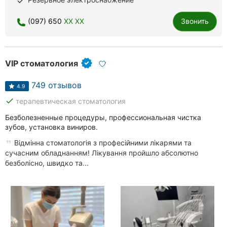
done
Хмельницкий
(097) 650
XX XX
Звонить
Ровно
VIP стоматология
Одесса
749 отзывов
Кропивницкий
4.9
done
терапевтическая стоматология
Киев
Безболезненные процедуры, профессиональная чистка
зубов, установка виниров.
Харьков
Відмінна стоматологія з професійними лікарями та
Запорожье
сучасним обладнанням! Лікування пройшло абсолютно
безболісно, швидко та...
Днепр
Львов
Кривой
Рог