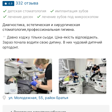
Автошколы
332 отзыва
4.9
done
done
детская стоматология
имплантация зубов
Рестораны
done
done
лечение десен
лечение зубов под микроскопом
Все
Диагностика, эстетическая и хирургическая
рубрики
стоматология,профессиональная гигиена.
Давно ходжу тільки сьоди. Ціна-якість відповідають.
Зараз почала водити свою дитину. В них чудовий дитячий
ортодонт.
Все
города:
Ивано-
Франковск
Винница
ул. Молодежная, 55, район Братья
Житомир
Тернополь
Резервное электроснабжение