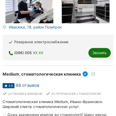
Ивасюка, 78, район Позитрон
Резервное электроснабжение
done
(096) 005
XX XX
Звонить
Medium, стоматологическая клиника
68 отзывов
4.8
done
done
установка виниров
эстетическая стоматология
Стоматологическая клиника Medium, Ивано-Франковск.
Широкий спектр стоматологических услуг.
Дуже задоволена візитом до стоматології! Щиро дякую