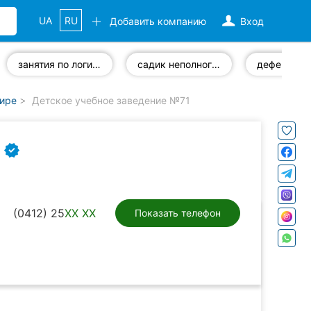
UA
RU
Добавить компанию
Вход
занятия по логике
садик неполного дня
дефектоло
мире
Детское учебное заведение №71
1
(0412) 25
XX XX
Показать телефон