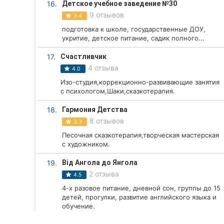
16.
Детское учебное заведение №30
9 отзывов
3.4
подготовка к школе, государственные ДОУ,
укритие, детское питание, садик полного...
17.
Счастливчик
4 отзыва
4.0
Изо-студия,коррекционно-развивающие занятия
с психологом,Шаки,сказкотерапия.
18.
Гармония Детства
8 отзывов
3.3
Песочная сказкотерапия,творческая мастерская
с художником.
19.
Від Ангола до Янгола
2 отзыва
4.5
4-х разовое питание, дневной сон, группы до 15
детей, прогулки, развитие английского языка и
обучение.