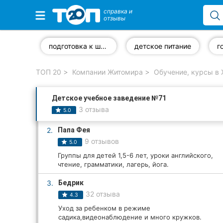
справка и
отзывы
Избранные компании
подготовка к школе
детское питание
ТОП 20
Компании Житомира
Обучение, курсы в
Популярные рубрики:
Детское учебное заведение №71
Автошколы
3 отзыва
5.0
Частные клиники
2.
Папа Фея
9 отзывов
5.0
Стоматологии
Группы для детей 1,5-6 лет, уроки английского,
чтение, грамматики, лагерь, йога.
Ветеринарные клиники
3.
Бедрик
Рестораны
32 отзыва
4.3
Уход за ребенком в режиме
Все рубрики
садика,видеонаблюдение и много кружков.