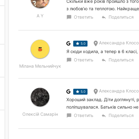
Скільки вже років пройшло з того
з любовʼю та теплотою. Найкраще м
A Y
Ответить
Поделиться
chat_bubble
reply
Александра Клосо
5.0
Я сюди ходила, а тепер в 6 клас
Ответить
Поделиться
chat_bubble
reply
Мілана Мельнийчук
Александра Клосо
5.0
Хороший заклад. Діти доглянуті,
поліпшувалася. Батьків сильно н
Олексій Самарін
Ответить
Поделиться
chat_bubble
reply