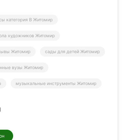
сы категория В Житомир
ола художников Житомир
зывы Житомир
сады для детей Житомир
енные вузы Житомир
р
музыкальные инструменты Житомир
1
он