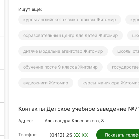
Ищут еще:
курсы английского языка отзывы Житомир
кур
образовательный центр для детей Житомир
шк
дитяче модельне агентство Житомир
школы от
обучение после 9 класса Житомир
государств
аудиокниги Житомир
курсы маникюра Житоми
Контакты Детское учебное заведение №7
Адрес:
Александра Клосовского, 8
Телефон:
(0412) 25
XX XX
Показать телеф