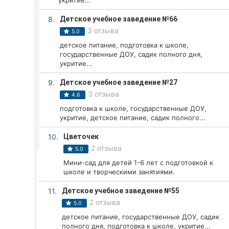
укритие...
Харьков
8.
Детское учебное заведение №66
Запорожье
3 отзыва
5.0
детское питание, подготовка к школе,
Днепр
государственные ДОУ, садик полного дня,
укритие...
Львов
9.
Детское учебное заведение №27
Кривой Рог
3 отзыва
4.6
подготовка к школе, государственные ДОУ,
Николаев
укритие, детское питание, садик полного...
Херсон
10.
Цветочек
2 отзыва
5.0
Полтава
Мини-сад для детей 1-6 лет с подготовкой к
школе и творческими занятиями.
Чернигов
11.
Детское учебное заведение №55
Черкассы
2 отзыва
5.0
детское питание, государственные ДОУ, садик
Черновцы
полного дня, подготовка к школе, укритие...