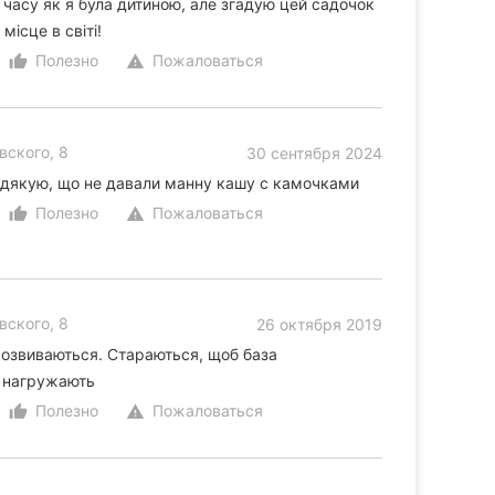
 часу як я була дитиною, але згадую цей садочок
ісце в світі!
Полезно
Пожаловаться
thumb_up_alt
warning
вского, 8
30 сентября 2024
і, дякую, що не давали манну кашу с камочками
Полезно
Пожаловаться
thumb_up_alt
warning
вского, 8
26 октября 2019
 розвиваються. Стараються, щоб база
е нагружають
Полезно
Пожаловаться
thumb_up_alt
warning