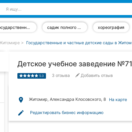
государственные ДОУ
садик полного дня
хореография
 Житомире
Государственные и частные детские сады в Жито
Детское учебное заведение №7
3
отзыва
Добавить отзыв
5.0
place
Житомир, Александра Клосовского, 8
На карте
edit
Редактировать бизнес информацию