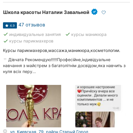
Школа красоты Наталии Завальной
47 отзывов
4.9
done
done
индивидуальные занятия
курсы маникюра
done
курсы парикмахеров
Курсы парикмахеров,массажа,маникюра,косметологии.
Дівчата Рекомендую!!!!!Професійне,індивідуальне
навчання з майстрем з багатолітнім досвідом,яка навчить з
нуля всіх перу...
ул. Киевская, 79, район Старый Город