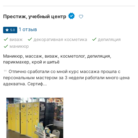
Престиж, учебный центр
1 отзыв
5.0
done
done
done
визаж
декоративная косметика
депиляция
done
маникюр
Маникюр, массаж, визаж, косметолог, депиляция,
парикмахер, крой и шитьё
Отлично сработали со мной курс массажа прошла с
персональным мастером за 3 недели работали много цена
адекватна. Сертиф...