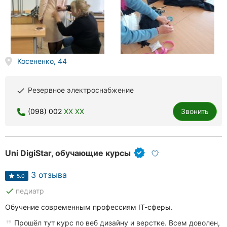
Косененко, 44
Резервное электроснабжение
done
(098) 002
XX XX
Звонить
Uni DigiStar, обучающие курсы
3 отзыва
5.0
done
педиатр
Обучение современным профессиям ІТ-сферы.
Прошёл тут курс по веб дизайну и верстке. Всем доволен,