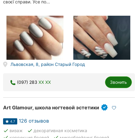
своєї справи. Усе по...
Львовская, 8, район Старый Город
(097) 283
XX XX
Звонить
Art Glamour, школа ногтевой эстетики
126 отзывов
4.7
done
done
визаж
декоративная косметика
done
done
коррекция бровей
микроблейдинг бровей