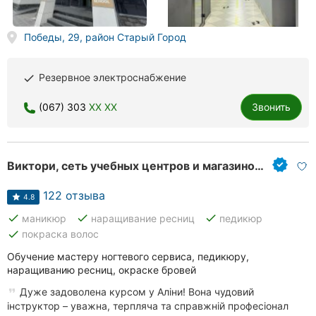
Херсон
Победы, 29, район Старый Город
Полтава
Чернигов
Резервное электроснабжение
done
Черкассы
(067) 303
XX XX
Звонить
Черновцы
Виктори, сеть учебных центров и магазинов для мастеров ногтевого сервиса
Сумы
122 отзыва
Ивано-
4.8
Франковск
done
done
done
маникюр
наращивание ресниц
педикюр
done
покраска волос
Луцк
Обучение мастеру ногтевого сервиса, педикюру,
наращиванию ресниц, окраске бровей
Ужгород
Дуже задоволена курсом у Аліни! Вона чудовий
інструктор – уважна, терпляча та справжній професіонал