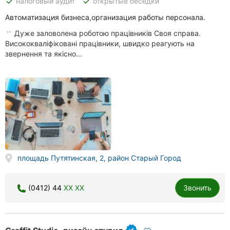
done
done
налоговый аудит
открытые беседки
Автоматизация бизнеса,организация работы персонала.
Дуже заловолена роботою працівників Своя справа.
Висококваліфіковані працівники, швидко реагують на
звернення та якісно...
площадь Путятинская, 2, район Старый Город
(0412) 44
XX XX
Звонить