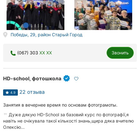
Победы, 29, район Старый Город
(067) 303
XX XX
Звонить
HD-school, фотошкола
22 отзыва
4.9
Занятия в вечернее время по основам фотограмоты.
Дуже дякую HD-School за базовий курс по фотографії,я
навіть не очікувала такої кількості знань,щира дяка вчителю
Олексію...