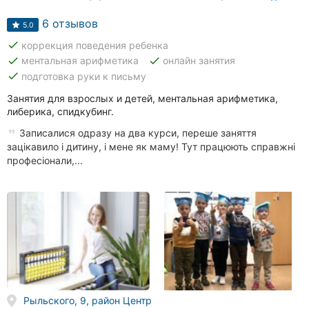
6 отзывов
5.0
done
коррекция поведения ребенка
done
done
ментальная арифметика
онлайн занятия
done
подготовка руки к письму
Занятия для взрослых и детей, ментальная арифметика,
либерика, спидкубинг.
Записалися одразу на два курси, переше заняття
зацікавило і дитину, і мене як маму! Тут працюють справжні
професіонали,...
Рыльского, 9, район Центр