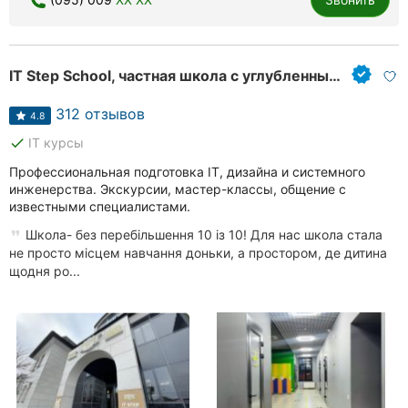
Ровно
Одесса
IT Step School, частная школа с углубленным изучением ИТ и иностранных языков
Кропивницкий
312 отзывов
4.8
Киев
done
IT курсы
Профессиональная подготовка IT, дизайна и системного
Харьков
инженерства. Экскурсии, мастер-классы, общение с
известными специалистами.
Запорожье
Школа- без перебільшення 10 із 10! Для нас школа стала
не просто місцем навчання доньки, а простором, де дитина
Днепр
щодня ро...
Львов
Кривой
Рог
Николаев