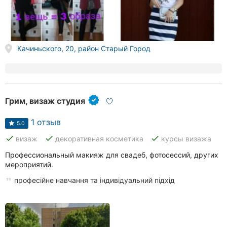
Качиньского, 20, район Старый Город
Грим, визаж студия
1 отзыв
5.0
done
done
done
визаж
декоративная косметика
курсы визажа
Профессиональный макияж для свадеб, фотосессий, других
мероприятий.
професійне навчання та індивідуальний підхід