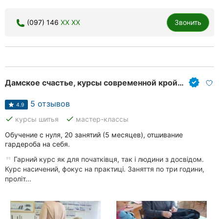
(097) 146
XX XX
Звонить
Дамское счастье, курсы современной кройки и шитья
5 отзывов
4.9
done
done
курсы шитья
мастер-классы
Обучение с нуля, 20 занятий (5 месяцев), отшивание
гардероба на себя.
Гарний курс як для початківця, так і людини з досвідом.
Курс насичений, фокус на практиці. Заняття по три години,
проліт...