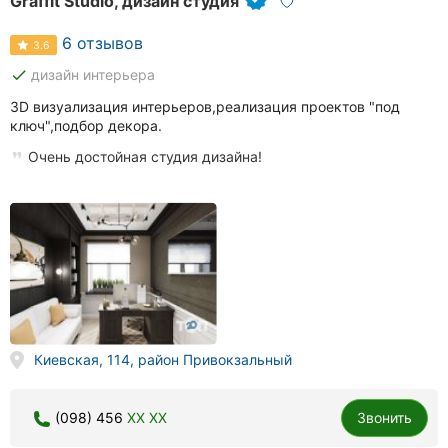
Graffit Studio, дизайн студия
6 отзывов
3.6
done
дизайн интерьера
3D визуализация интерьеров,реализация проектов "под
ключ",подбор декора.
Очень достойная студия дизайна!
Киевская, 114, район Привокзальный
(098) 456
XX XX
Звонить