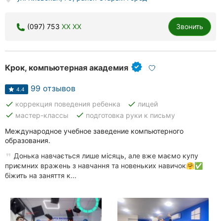
(097) 753
XX XX
Звонить
Крок, компьютерная академия
99 отзывов
4.4
done
done
коррекция поведения ребенка
лицей
done
done
мастер-классы
подготовка руки к письму
Международное учебное заведение компьютерного
образования.
Донька навчається лише місяць, але вже маємо купу
приємних вражень з навчання та новеньких навичок🤗✅
біжить на заняття к...