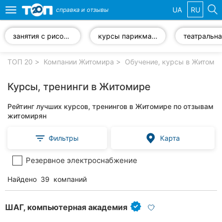
UA
RU
справка и
отзывы
Toggle
navigation
занятия с рисования
курсы парикмахеров
Избранные
компании
ТОП 20
Компании Житомира
Обучение, курсы в Житоми
Курсы, тренинги в Житомире
Рейтинг лучших курсов, тренингов в Житомире по отзывам
Популярные
житомирян
рубрики:
Фильтры
Карта
Автошколы
Резервное электроснабжение
Частные
клиники
Найдено
39
компаний
Стоматологии
ШАГ, компьютерная академия
Ветеринарные