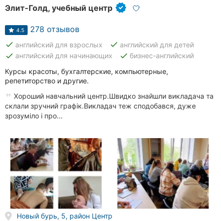
Элит-Голд, учебный центр
278 отзывов
4.5
done
done
английский для взрослых
английский для детей
done
done
английский для начинающих
бизнес-английский
Курсы красоты, бухгалтерские, компьютерные,
репетиторство и другие.
Хороший навчальний центр.Швидко знайшли викладача та
склали зручний графік.Викладач теж сподобався, дуже
зрозуміло і про...
Новый бурь, 5, район Центр