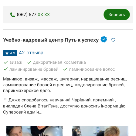
(067) 577
XX XX
Звонить
Учебно-кадровый центр Путь к успеху
42 отзыва
4.9
done
done
визаж
декоративная косметика
done
done
ламинирование бровей
ламинирование волос
Маникюр, визаж, массаж, шугаринг, наращивание ресниц,
ламинирование бровей и ресниц, моделирование бровей,
парикмахерское дело.
Дуже сподобалось навчання! Чарівний, приємний ,
викладач Єлена Віталіївна, доступно доносить інформацію.
Суперовий адмін...