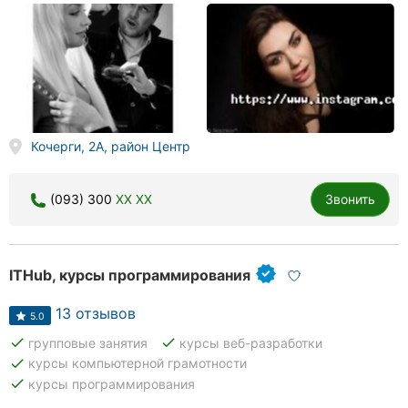
Кочерги, 2А, район Центр
(093) 300
XX XX
Звонить
ITHub, курсы программирования
13 отзывов
5.0
done
done
групповые занятия
курсы веб-разработки
done
курсы компьютерной грамотности
done
курсы программирования