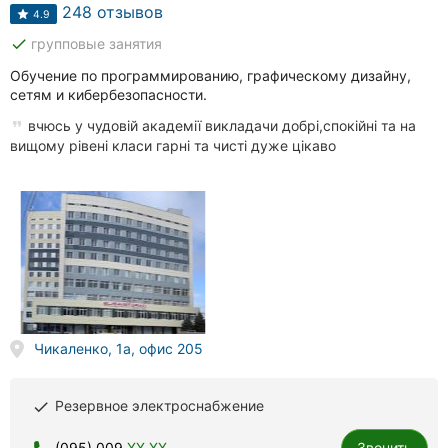
клиники
248 отзывов
4.9
done
групповые занятия
Рестораны
Обучение по программированию, графическому дизайну,
Все
сетям и кибербезопасности.
рубрики
вчюсь у чудовій академії викладачи добрі,спокійні та на
вищому рівені класи гарні та чисті дуже цікаво
Все
города:
Житомир
Винница
Чикаленко, 1а, офис 205
Тернополь
Резервное электроснабжение
done
Хмельницкий
(095) 009
XX XX
Звонить