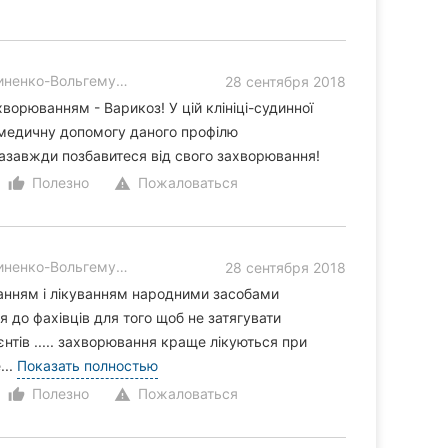
енко-Вольгемут, 5
28 сентября 2018
орюванням - Варикоз! У цій клініці-судинної
у медичну допомогу даного профілю
 назавжди позбавитеся від свого захворювання!
Полезно
Пожаловаться
thumb_up_alt
warning
енко-Вольгемут, 5
28 сентября 2018
анням і лікуванням народними засобами
 до фахівців для того щоб не затягувати
єнтів ..... захворювання краще лікуються при
...
Показать полностью
Полезно
Пожаловаться
thumb_up_alt
warning