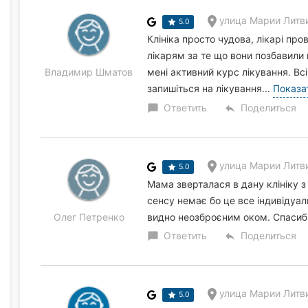
улица Марии Литвин
5.0
Клініка просто чудова, лікарі пр
лікарям за те що вони позбавили
Владимир Шматов
мені активний курс лікування. В
запишіться на лікування...
Показа
Ответить
Поделиться
chat_bubble
reply
улица Марии Литвин
5.0
Мама зверталася в дану клініку з
сенсу немає бо це все індивідуал
Олег Петренко
видно неозброєним оком. Спасибі
Ответить
Поделиться
chat_bubble
reply
улица Марии Литвин
5.0