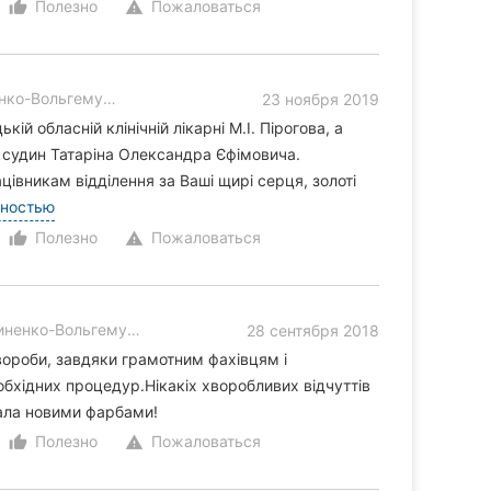
Полезно
Пожаловаться
thumb_up_alt
warning
о-Вольгемут, 5
23 ноября 2019
ій обласній клінічній лікарні М.І. Пірогова, а
ії судин Татаріна Олександра Єфімовича.
івникам відділення за Ваші щирі серця, золоті
лностью
Полезно
Пожаловаться
thumb_up_alt
warning
енко-Вольгемут, 5
28 сентября 2018
вороби, завдяки грамотним фахівцям і
обхідних процедур.Нікакіх хворобливих відчуттів
рала новими фарбами!
Полезно
Пожаловаться
thumb_up_alt
warning