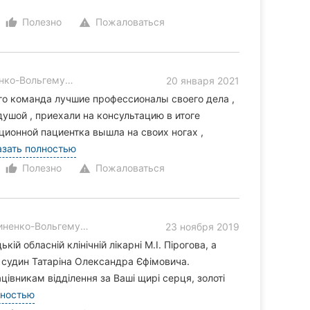
Полезно
Пожаловаться
thumb_up_alt
warning
о-Вольгемут, 5
20 января 2021
го команда лучшие профессионалы своего дела ,
душой , приехали на консультацию в итоге
ионной пациентка вышла на своих ногах ,
азать полностью
Полезно
Пожаловаться
thumb_up_alt
warning
енко-Вольгемут, 5
23 ноября 2019
ій обласній клінічній лікарні М.І. Пірогова, а
ії судин Татаріна Олександра Єфімовича.
івникам відділення за Ваші щирі серця, золоті
лностью