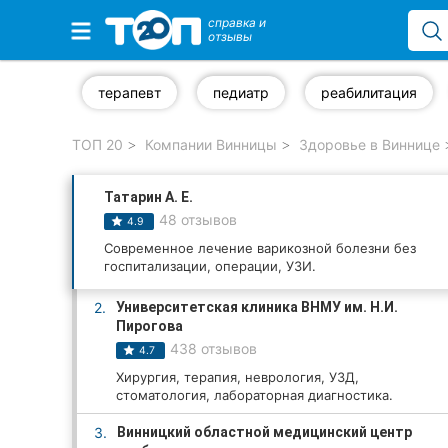
справка и
отзывы
Избранные компании
терапевт
педиатр
реабилитация
ТОП 20
Компании Винницы
Здоровье в Виннице
Популярные рубрики:
Татарин А. Е.
Стоматологии
48 отзывов
4.9
Ветеринарные клиники
Современное лечение варикозной болезни без
госпитализации, операции, УЗИ.
Частные клиники
2.
Университетская клиника ВНМУ им. Н.И.
Пирогова
Автошколы
438 отзывов
4.7
Хирургия, терапия, неврология, УЗД,
Рестораны
стоматология, лабораторная диагностика.
Все рубрики
3.
Винницкий областной медицинский центр