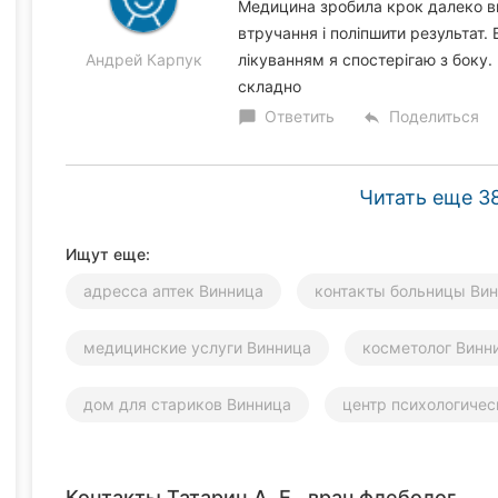
Медицина зробила крок далеко впе
втручання і поліпшити результат.
Андрей Карпук
лікуванням я спостерігаю з боку
складно
Ответить
Поделиться
chat_bubble
reply
Читать еще 3
Ищут еще:
адресса аптек Винница
контакты больницы Ви
медицинские услуги Винница
косметолог Винн
дом для стариков Винница
центр психологиче
Контакты Татарин А. Е., врач флеболог