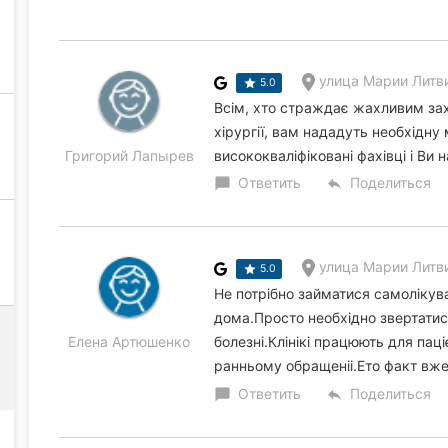
улица Марии Литвин
5.0
Всім, хто страждає жахливим захв
хірургії, вам нададуть необхідн
Григорий Лапырев
висококваліфіковані фахівці і Ви
Ответить
Поделиться
chat_bubble
reply
улица Марии Литвин
5.0
Не потрібно займатися самолікув
дома.Просто необхідно звертатися
Елена Артюшенко
болезні.Клінікі працюють для паці
ранньому обращеніі.Ето факт вже
Ответить
Поделиться
chat_bubble
reply