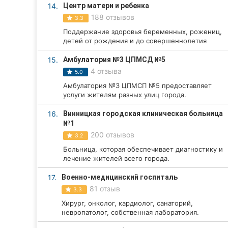
14.
Центр матери и ребенка
188 отзывов
3.3
Поддержание здоровья беременных, рожениц,
детей от рождения и до совершеннолетия
15.
Амбулатория №3 ЦПМСД №5
4 отзыва
5.0
Амбулатория №3 ЦПМСП №5 предоставляет
услуги жителям разных улиц города.
16.
Винницкая городская клиническая больница
№1
200 отзывов
3.2
Больница, которая обеспечивает диагностику и
лечение жителей всего города.
17.
Военно-медицинский госпиталь
81 отзыв
3.3
Хирург, онколог, кардиолог, санаторий,
невропатолог, собственная лаборатория.