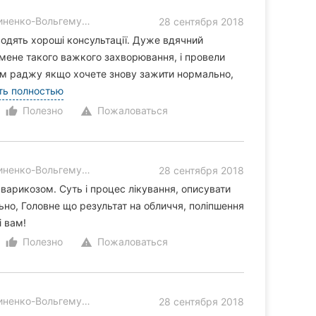
енко-Вольгемут, 5
28 сентября 2018
оводять хороші консультації. Дуже вдячний
 мене такого важкого захворювання, і провели
сім раджу якщо хочете знову зажити нормально,
ть полностью
Полезно
Пожаловаться
thumb_up_alt
warning
енко-Вольгемут, 5
28 сентября 2018
 варикозом. Суть і процес лікування, описувати
ьно, Головне що результат на обличчя, поліпшення
 вам!
Полезно
Пожаловаться
thumb_up_alt
warning
енко-Вольгемут, 5
28 сентября 2018