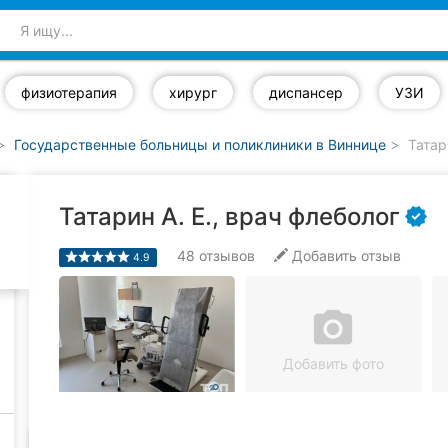
физиотерапия
хирург
диспансер
УЗИ
Государственные больницы и поликлиники в Виннице
Татари
Татарин А. Е., врач флеболог
48
отзывов
Добавить отзыв
4.9
camera_alt
Добавить фото