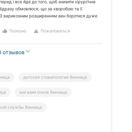
ред і все йде до того, щоб знизити хірургічне
 Відразу обмовлюся, що за хворобою та її
. З варикозним розширенням вен боротися дуже
Полезно
Пожаловаться
thumb_up_alt
warning
8 отзывов
нница
детская стоматология Винница
ица
магазин очков Винница
ской службы Винница