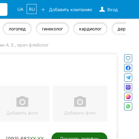
UA
RU
Добавить компанию
Вход
логопед
гинеколог
кардиолог
дерматол
н А. Е., врач флеболог
camera_alt
camera_alt
Добавить фото
Добавить фото
(093) 682
XX XX
Показать телефон