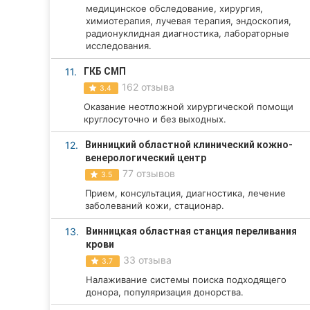
медицинское обследование, хирургия,
Сумы
химиотерапия, лучевая терапия, эндоскопия,
радионуклидная диагностика, лабораторные
исследования.
Ивано-Франковск
11.
ГКБ СМП
Луцк
162 отзыва
3.4
Оказание неотложной хирургической помощи
Ужгород
круглосуточно и без выходных.
Карпаты
12.
Винницкий областной клинический кожно-
венерологический центр
77 отзывов
3.5
Прием, консультация, диагностика, лечение
заболеваний кожи, стационар.
13.
Винницкая областная станция переливания
крови
33 отзыва
3.7
Налаживание системы поиска подходящего
донора, популяризация донорства.