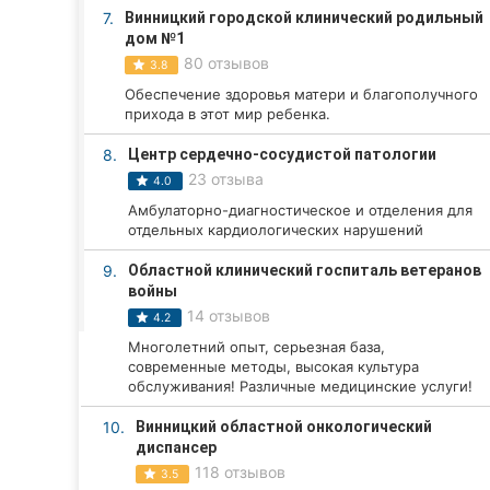
Харьков
7.
Винницкий городской клинический родильный
дом №1
Запорожье
80 отзывов
3.8
Обеспечение здоровья матери и благополучного
Днепр
прихода в этот мир ребенка.
Львов
8.
Центр сердечно-сосудистой патологии
23 отзыва
4.0
Кривой Рог
Амбулаторно-диагностическое и отделения для
отдельных кардиологических нарушений
Николаев
9.
Областной клинический госпиталь ветеранов
Херсон
войны
14 отзывов
4.2
Полтава
Многолетний опыт, серьезная база,
современные методы, высокая культура
Чернигов
обслуживания! Различные медицинские услуги!
Черкассы
10.
Винницкий областной онкологический
диспансер
118 отзывов
Черновцы
3.5