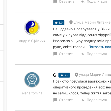
Ответить
Поделиться
chat_bubble
reply
улица Марии Литвиненк
5.0
Нещодавно я оперувався у Вінницьк
саме у хірурга відділення хірург
Андрій Єфімчук
Висловлюю щиру подяку всім прац
руки, світлі голови...
Показать по
Ответить
Поделиться
chat_bubble
reply
улица Марии Литвин
5.0
Повністю позбулася варикозної х
оперативного проведення всіх не
elena fomina
не залишилося, тепер життя заг
Ответить
Поделиться
chat_bubble
reply