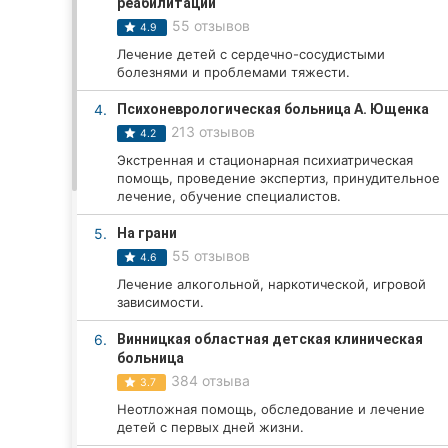
реабилитации
55 отзывов
4.9
Лечение детей с сердечно-сосудистыми
Все города:
болезнями и проблемами тяжести.
Винница
4.
Психоневрологическая больница А. Ющенка
213 отзывов
4.2
Житомир
Экстренная и стационарная психиатрическая
помощь, проведение экспертиз, принудительное
Тернополь
лечение, обучение специалистов.
5.
На грани
Хмельницкий
55 отзывов
4.6
Ровно
Лечение алкогольной, наркотической, игровой
зависимости.
Одесса
6.
Винницкая областная детская клиническая
больница
Кропивницкий
384 отзыва
3.7
Киев
Неотложная помощь, обследование и лечение
детей с первых дней жизни.