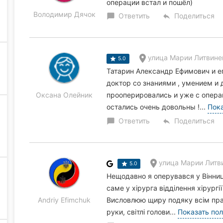
операции встал и пошёл)
Володимир Дячок
Ответить
Поделиться
chat_bubble
reply
улица Марии Литвиненк
5.0
Татарин Александр Ефимович и е
доктор со знаниями , умением и 
Оксана Олейник
прооперировались и уже с операц
остались очень довольны !...
Пок
Ответить
Поделиться
chat_bubble
reply
улица Марии Литвин
5.0
Нещодавно я оперувався у Вінницьк
саме у хірурга відділення хірург
Andriy Efimchuk
Висловлюю щиру подяку всім прац
руки, світлі голови...
Показать по