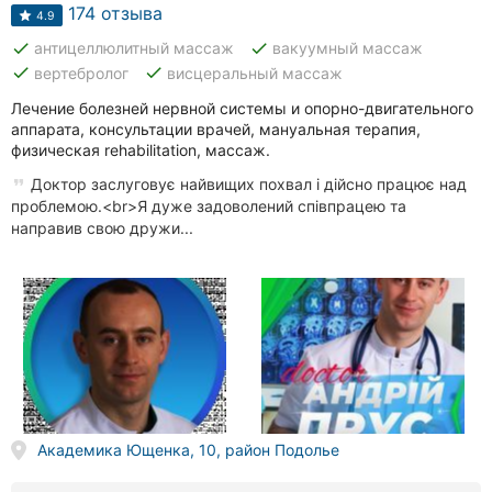
Автошколы
174 отзыва
4.9
done
done
антицеллюлитный массаж
вакуумный массаж
Рестораны
done
done
вертебролог
висцеральный массаж
Все
Лечение болезней нервной системы и опорно-двигательного
рубрики
аппарата, консультации врачей, мануальная терапия,
физическая rehabilitation, массаж.
Доктор заслуговує найвищих похвал і дійсно працює над
проблемою.<br>Я дуже задоволений співпрацею та
направив свою дружи...
Все
города:
Винница
Житомир
Тернополь
Академика Ющенка, 10, район Подолье
Хмельницкий