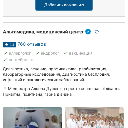
Добавить компанию
Альтамедика, медицинский центр
760 отзывов
4.2
done
done
done
аллерголог
андролог
вакцинация
done
вертебролог
Диагностика, лечение, профилактика, реабилитация,
лабораторные исследования, диагностика бесплодия,
инфекций и онкологических заболеваний.
Медсестра Альона Душеніна просто сонце вашої лікарні.
Привітна, позитивна, гарна дівчина