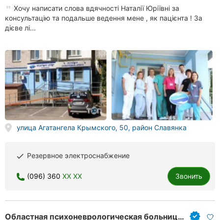
Хочу написати слова вдячності Наталії Юріївні за
консультацію та подальше ведення мене , як пацієнта ! За
дієве лі...
улица Агатангела Крымского, 50, район Славянка
Резервное электроснабжение
done
(096) 360
XX XX
Звонить
Областная психоневрологическая больница имени Академика Ющенко