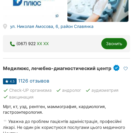
ул. Николая Амосова, 6, район Славянка
(067) 922
XX XX
Звонить
Медилюкс, лечебно-диагностический центр
1126 отзывов
4.5
done
done
done
Check‑UP организма
андролог
аудиометрия
done
вакцинация
Мрт, кт, узд, рентген, маммография, кардиология,
гастроэнтерология.
Уважна до проблем пацієнтів адміністрація, професійні
лікарі. Не один рік користуюся послугами цього медичного