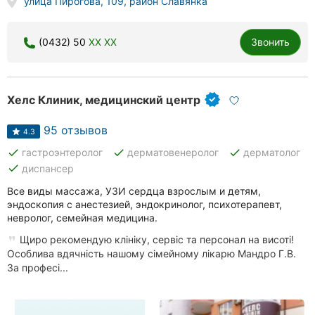
улица Пирогова, 109, район Славянка
(0432) 50
XX XX
Звонить
Хелс Клиник, медицинский центр
95 отзывов
4.3
done
done
done
гастроэнтеролог
дерматовенеролог
дерматолог
done
диспансер
Все виды массажа, УЗИ сердца взрослым и детям,
эндоскопия с анестезией, эндокринолог, психотерапевт,
невролог, семейная медицина.
Щиро рекомендую клініку, сервіс та персонал на висоті!
Особлива вдячність нашому сімейному лікарю Мандро Г.В.
За професі...