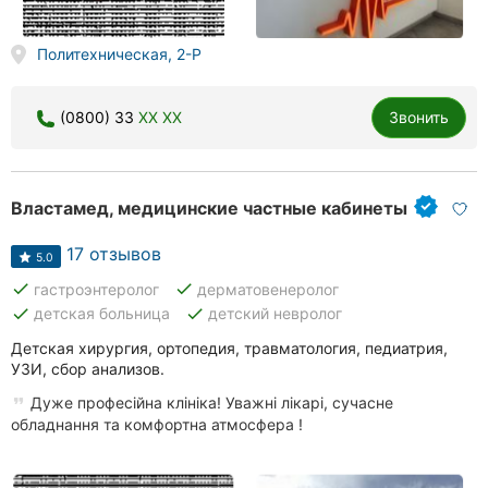
Политехническая, 2-Р
(0800) 33
XX XX
Звонить
Властамед, медицинские частные кабинеты
17 отзывов
5.0
done
done
гастроэнтеролог
дерматовенеролог
done
done
детская больница
детский невролог
Детская хирургия, ортопедия, травматология, педиатрия,
УЗИ, сбор анализов.
Дуже професійна клініка! Уважні лікарі, сучасне
обладнання та комфортна атмосфера !