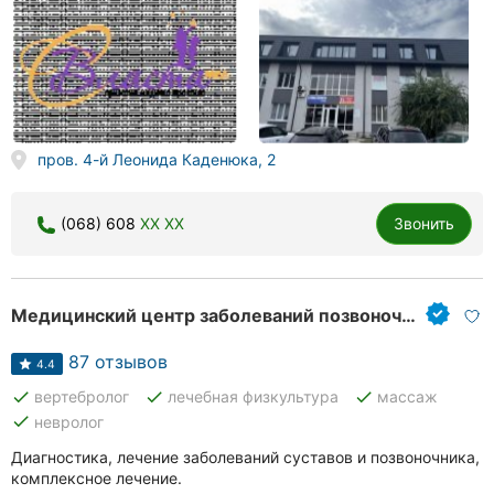
пров. 4-й Леонида Каденюка, 2
(068) 608
XX XX
Звонить
Медицинский центр заболеваний позвоночника доктора Коваленко
87 отзывов
4.4
done
done
done
вертебролог
лечебная физкультура
массаж
done
невролог
Диагностика, лечение заболеваний суставов и позвоночника,
комплексное лечение.