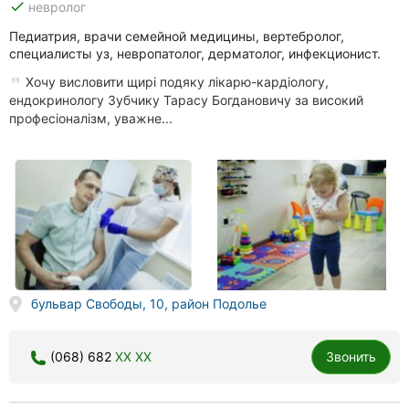
done
невролог
Педиатрия, врачи семейной медицины, вертебролог,
специалисты уз, невропатолог, дерматолог, инфекционист.
Хочу висловити щирі подяку лікарю-кардіологу,
ендокринологу Зубчику Тарасу Богдановичу за високий
професіоналізм, уважне...
бульвар Свободы, 10, район Подолье
(068) 682
XX XX
Звонить