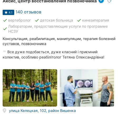
Аксис, центр восстановления позвоночника
140 отзывов
4.1
done
done
done
вертебролог
детская больница
кинезитерапия
Лаборатории, предоставляющие услуги по программе
done
НСЗУ
Консультация, реабилитация, манипуляции, терапия болезней
суставов, позвоночника
Все дуже подобається, дуже класний і приємний
колектив, особливо реабілітолог Тетяна Олександрівна!
улица Келецкая, 102, район Вишенка