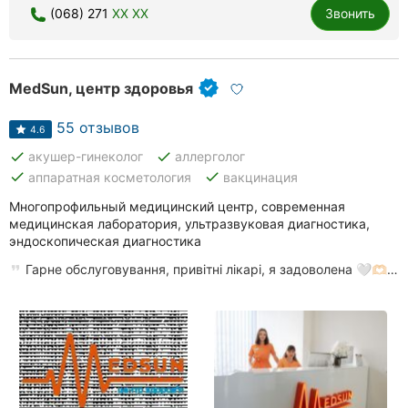
(068) 271
XX XX
Звонить
MedSun, центр здоровья
55 отзывов
4.6
done
done
акушер-гинеколог
аллерголог
done
done
аппаратная косметология
вакцинация
Многопрофильный медицинский центр, современная
медицинская лаборатория, ультразвуковая диагностика,
эндоскопическая диагностика
Гарне обслуговування, привітні лікарі, я задоволена 🤍🫶🏻…