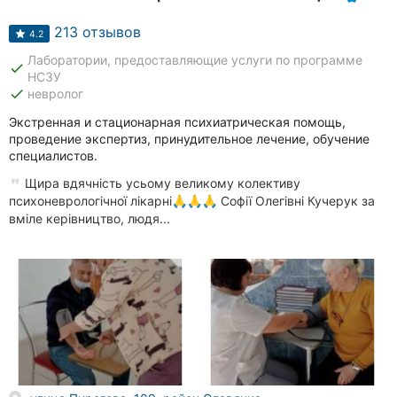
213 отзывов
4.2
Лаборатории, предоставляющие услуги по программе
done
НСЗУ
done
невролог
Экстренная и стационарная психиатрическая помощь,
проведение экспертиз, принудительное лечение, обучение
специалистов.
Щира вдячність усьому великому колективу
психоневрологічної лікарні🙏🙏🙏 Софії Олегівні Кучерук за
вміле керівництво, людя...