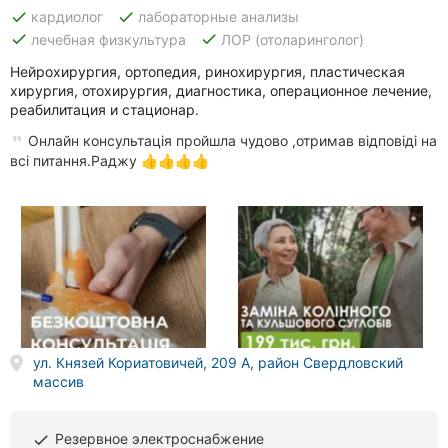
done
done
кардиолог
лабораторные анализы
done
done
лечебная физкультура
ЛОР (отоларинголог)
Нейрохирургия, ортопедия, ринохирургия, пластическая
хирургия, отохирургия, диагностика, операционное лечение,
реабилитация и стационар.
Онлайн консультація пройшла чудово ,отримав відповіді на
всі питання.Раджу 👍👍👍👍
ул. Князей Кориатовичей, 209 А, район Свердловский
массив
Резервное электроснабжение
done