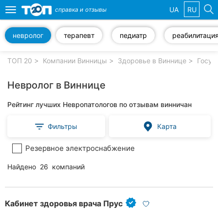
UA
RU
справка и
отзывы
Toggle
navigation
невролог
терапевт
педиатр
реабилитаци
Избранные
компании
ТОП 20
Компании Винницы
Здоровье в Виннице
Госуд
Невролог в Виннице
Рейтинг лучших Невропатологов по отзывам винничан
Популярные
рубрики:
Фильтры
Карта
Стоматологии
Резервное электроснабжение
Ветеринарные
Найдено
26
компаний
клиники
Частные
клиники
Кабинет здоровья врача Прус