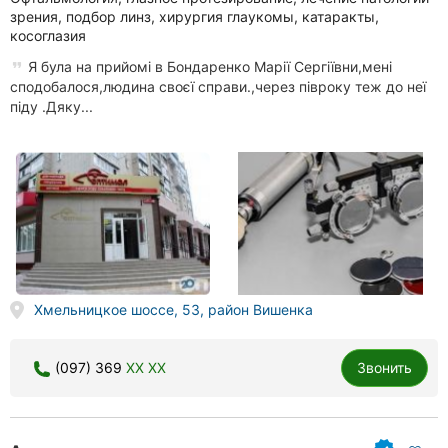
зрения, подбор линз, хирургия глаукомы, катаракты,
косоглазия
Я була на прийомі в Бондаренко Марії Сергіївни,мені
сподобалося,людина своєї справи.,через півроку теж до неї
піду .Дяку...
Хмельницкое шоссе, 53, район Вишенка
(097) 369
XX XX
Звонить