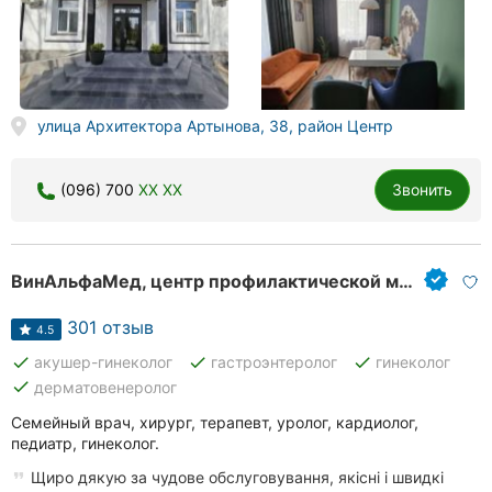
улица Архитектора Артынова, 38, район Центр
(096) 700
XX XX
Звонить
ВинАльфаМед, центр профилактической медицины
301 отзыв
4.5
done
done
done
акушер-гинеколог
гастроэнтеролог
гинеколог
done
дерматовенеролог
Семейный врач, хирург, терапевт, уролог, кардиолог,
педиатр, гинеколог.
Щиро дякую за чудове обслуговування, якісні і швидкі