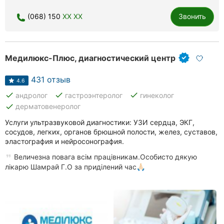
(068) 150
XX XX
Звонить
Медилюкс-Плюс, диагностический центр
431 отзыв
4.6
done
done
done
андролог
гастроэнтеролог
гинеколог
done
дерматовенеролог
Услуги ультразвуковой диагностики: УЗИ сердца, ЭКГ,
сосудов, легких, органов брюшной полости, желез, суставов,
эластография и нейросонография.
Величезна повага всім працівникам.Особисто дякую
лікарю Шамрай Г.О за приділений час🙏🏻