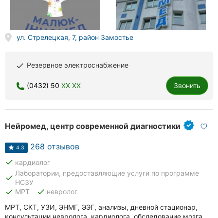
Херсон
Полтава
ул. Стрелецкая, 7, район Замостье
Чернигов
Резервное электроснабжение
done
Черкассы
(0432) 50
XX XX
Звонить
Черновцы
Сумы
Нейромед, центр современной диагностики
Ивано-
Франковск
268 отзывов
4.3
done
кардиолог
Луцк
Лаборатории, предоставляющие услуги по программе
done
НСЗУ
Ужгород
done
done
МРТ
невролог
МРТ, СКТ, УЗИ, ЭНМГ, ЭЭГ, анализы, дневной стационар,
Карпаты
консультации невролога, кардиолога, обследование мозга,