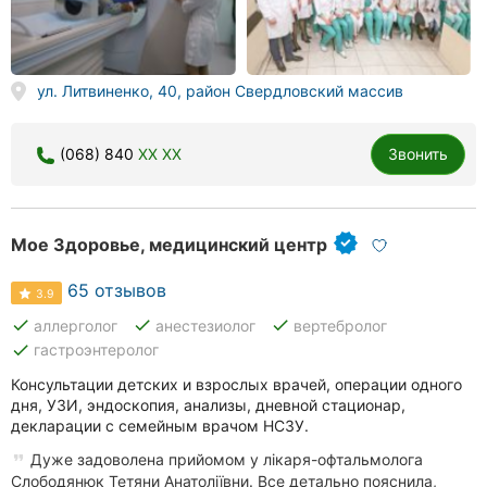
ул. Литвиненко, 40, район Свердловский массив
(068) 840
XX XX
Звонить
Мое Здоровье, медицинский центр
65 отзывов
3.9
done
done
done
аллерголог
анестезиолог
вертебролог
done
гастроэнтеролог
Консультации детских и взрослых врачей, операции одного
дня, УЗИ, эндоскопия, анализы, дневной стационар,
декларации с семейным врачом НСЗУ.
Дуже задоволена прийомом у лікаря-офтальмолога
Слободянюк Тетяни Анатоліївни. Все детально пояснила,