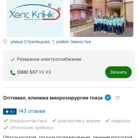
улица Стрелецкая, 1, район Замостье
Резервное электроснабжение
done
(066) 507
XX XX
Звонить
Оптимал, клиника микрохирургии глаза
143 отзыва
4.1
done
done
done
блефаропластика
диагностика зрения
невролог
done
оптические приборы
Офтальмология, глазное протезирование, лечение патологий