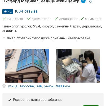
Оксфорд Медикал, медицинский центр
1084 отзыва
4.2
done
done
done
done
гинеколог
дерматолог
диспансер
маммолог
Гинеколог, уролог, УЗИ, хирург, семейный врач, дерматолог,
анализы.
Лікар отоларинголог дуже приємна і кваліфікована
улица Пирогова, 34в, район Славянка
Резервное электроснабжение
done