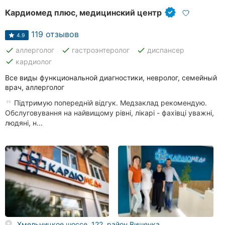
Кардиомед плюс, медицинский центр
119 отзывов
4.9
done
done
done
аллерголог
гастроэнтеролог
диспансер
done
кардиолог
Все виды функциональной диагностики, невролог, семейный
врач, аллерголог
Підтримую попередній відгук. Медзаклад рекомендую.
Обслуговування на найвищому рівні, лікарі - фахівці уважні,
людяні, н...
Хмельницкое шоссе, 122, район Вишенка