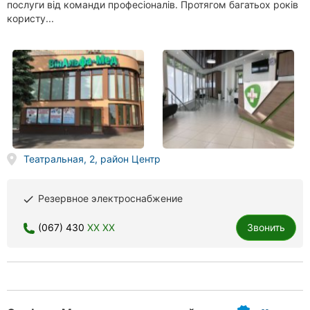
послуги від команди професіоналів. Протягом багатьох років
користу...
Театральная, 2, район Центр
Резервное электроснабжение
done
(067) 430
XX XX
Звонить