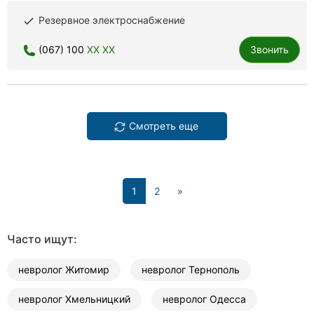
Резервное электроснабжение
done
(067) 100
XX XX
Звонить
Смотреть еще
(current)
1
2
»
Часто ищут:
невролог Житомир
невролог Тернополь
невролог Хмельницкий
невролог Одесса