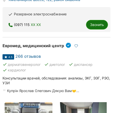
Резервное электроснабжение
done
(097) 115
XX XX
Звонить
Евромед, медицинский центр
266 отзывов
4.5
done
done
done
дерматовенеролог
диетолог
диспансер
done
кардиолог
Консультации врачей, обследования: анализы, ЭКГ, ЭЭГ, РЭО,
УЗИ
Купрін Ярослав Олегович Дякую Вам🤝…