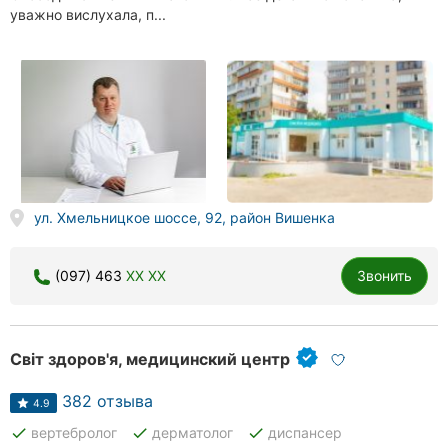
уважно вислухала, п...
ул. Хмельницкое шоссе, 92, район Вишенка
(097) 463
XX XX
Звонить
Світ здоров'я, медицинский центр
382 отзыва
4.9
done
done
done
вертебролог
дерматолог
диспансер