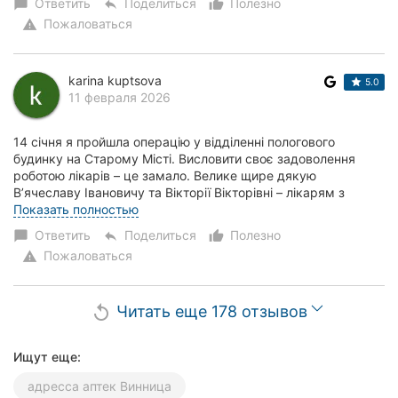
Ответить
Поделиться
Полезно
chat_bubble
reply
thumb_up_alt
Пожаловаться
warning
karina kuptsova
5.0
11 февраля 2026
14 січня я пройшла операцію у відділенні пологового
будинку на Старому Місті. Висловити своє задоволення
роботою лікарів – це замало. Велике щире дякую
В’ячеславу Івановичу та Вікторії Вікторівні – лікарям з
високою кваліфікацією та професіоналізмом....
Показать полностью
Ответить
Поделиться
Полезно
chat_bubble
reply
thumb_up_alt
Пожаловаться
warning
Читать еще 178 отзывов
replay
Ищут еще:
адресса аптек Винница