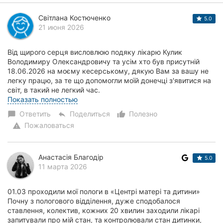
Світлана Костюченко
5.0
21 июня 2026
Від щирого серця висловлюю подяку лікарю Кулик
Володимиру Олександровичу та усім хто був присутній
18.06.2026 на моєму кесерському, дякую Вам за вашу не
легку працю, за те що допомогли моїй донечці з'явитися на
світ, в такий не легкий час.
Бажаю Вам...
Показать полностью
Ответить
Поделиться
Полезно
chat_bubble
reply
thumb_up_alt
Пожаловаться
warning
Анастасія Благодір
5.0
11 марта 2026
01.03 проходили мої пологи в «Центрі матері та дитини»
Почну з пологового відділення, дуже сподобалося
ставлення, колектив, кожних 20 хвилин заходили лікарі
запитували про мій стан, та контролювали стан дитинки,