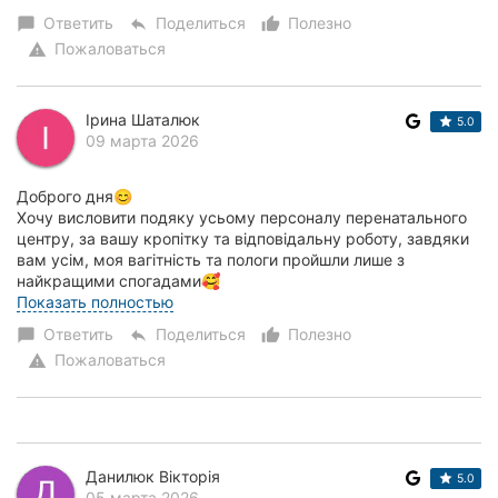
Ответить
Поделиться
Полезно
chat_bubble
reply
thumb_up_alt
Пожаловаться
warning
Ірина Шаталюк
5.0
09 марта 2026
Доброго дня😊
Хочу висловити подяку усьому персоналу перенатального
центру, за вашу кропітку та відповідальну роботу, завдяки
вам усім, моя вагітність та пологи пройшли лише з
найкращими спогадами🥰
Не дивлячись на такий важкий для всіх час, лікарня р...
Показать полностью
Ответить
Поделиться
Полезно
chat_bubble
reply
thumb_up_alt
Пожаловаться
warning
Данилюк Вікторія
5.0
05 марта 2026