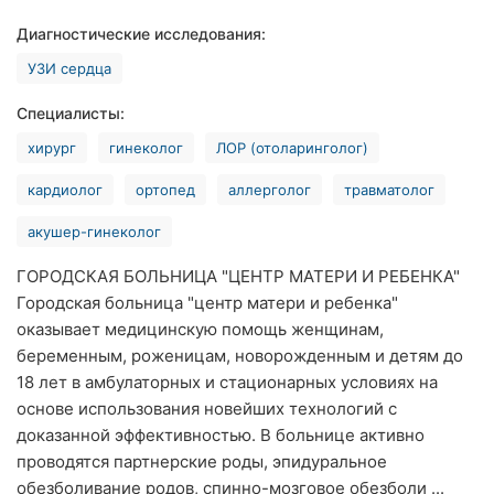
Ровно
Диагностические исследования:
УЗИ сердца
Одесса
Специалисты:
Кропивницкий
хирург
гинеколог
ЛОР (отоларинголог)
Киев
кардиолог
ортопед
аллерголог
травматолог
Харьков
акушер-гинеколог
Запорожье
ГОРОДСКАЯ БОЛЬНИЦА "ЦЕНТР МАТЕРИ И РЕБЕНКА"
Городская больница "центр матери и ребенка"
Днепр
оказывает медицинскую помощь женщинам,
Львов
беременным, роженицам, новорожденным и детям до
18 лет в амбулаторных и стационарных условиях на
Кривой
основе использования новейших технологий с
Рог
доказанной эффективностью. В больнице активно
проводятся партнерские роды, эпидуральное
Николаев
обезболивание родов, спинно-мозговое обезболи ...