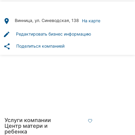
Автошколы
Рестораны
place
Винница, ул. Синеводская, 138
На карте
Все
edit
Редактировать бизнес информацию
рубрики
share
Поделиться компанией
Все
города:
Винница
Житомир
Тернополь
Услуги компании
Центр матери и
Хмельницкий
ребенка