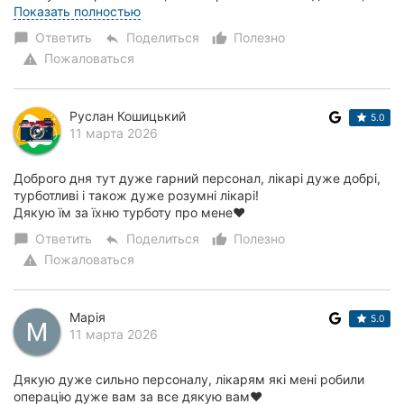
приємні, з такими професіоналами пройш...
Показать полностью
Ответить
Поделиться
Полезно
chat_bubble
reply
thumb_up_alt
Пожаловаться
warning
Руслан Кошицький
5.0
11 марта 2026
Доброго дня тут дуже гарний персонал, лікарі дуже добрі,
турботливі і також дуже розумні лікарі!
Дякую їм за їхню турботу про мене♥️
Ответить
Поделиться
Полезно
chat_bubble
reply
thumb_up_alt
Пожаловаться
warning
Марія
5.0
11 марта 2026
Дякую дуже сильно персоналу, лікарям які мені робили
операцію дуже вам за все дякую вам❤️