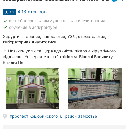
438 отзывов
4.7
done
done
done
вертебролог
иммунолог
кинезитерапия
done
обучение в аспирантуре
Хирургия, терапия, неврология, УЗД, стоматология,
лабораторная диагностика.
Низький уклін та щира вдячність лікарям хірургічного
відділення Університетської клініки м. Вінниці Василику
Віталію Пе...
проспект Коцюбинского, 6, район Замостье