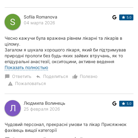
Sofiia Romanova
5.0
04 марта 2026
Чесно кажучи була вражена рівнем лікарні та лікарів в
цілому.
Загалом я шукала хорошого лікаря, який би підтримував
природні прологи без будь-яких зайвих втручань, як то
епідуральні анастезії, окситоцини, активне ведення
третього періоду і так далі....
Показать полностью
Ответить
Поделиться
Полезно
chat_bubble
reply
thumb_up_alt
Пожаловаться
warning
Людмила Волинець
5.0
25 февраля 2026
Чудовий персонал, прекрасні умови та лікар Присяжнюк
фахівець вищої категорії