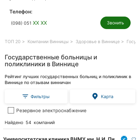
Телефон:
XX XX
Звонить
(098) 051
ТОП 20
Компании Винницы
Здоровье в Виннице
Госуда
Государственные больницы и
поликлиники в Виннице
Рейтинг лучших государственных больниц и поликлиник в
Виннице по отзывам винничан
Фильтры
Карта
Резервное электроснабжение
Найдено
54
компаний
Университетская клиника ВНМУ им. Н.И. Пирогова