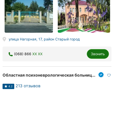
улица Нагорная, 17, район Старый город
(068) 866
XX XX
Звонить
Областная психоневрологическая больница имени Академика Ющенко
213 отзывов
4.2
Лаборатории, предоставляющие услуги по программе
done
НСЗУ
done
невролог
Экстренная и стационарная психиатрическая помощь,