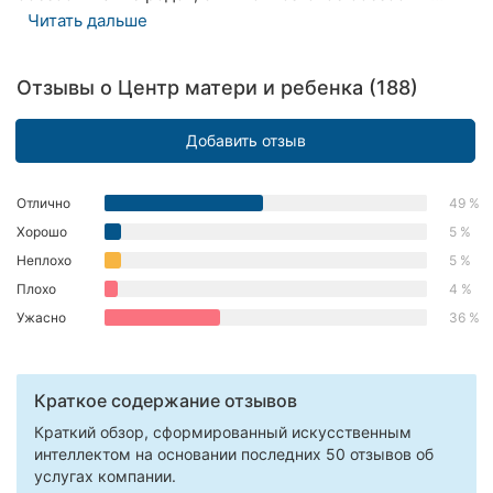
Читать дальше
Херсон
Полтава
Отзывы о Центр матери и ребенка (188)
Чернигов
Добавить отзыв
Черкассы
Отлично
49 %
Черновцы
Хорошо
5 %
Сумы
Неплохо
5 %
Плохо
4 %
Ивано-
Ужасно
36 %
Франковск
Луцк
Краткое содержание отзывов
Ужгород
Краткий обзор, сформированный искусственным
интеллектом на основании последних 50 отзывов об
Карпаты
услугах компании.