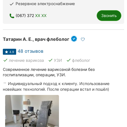
Резервное электроснабжение
done
(067) 372
XX XX
Звонить
Татарин А. Е., врач флеболог
48 отзывов
4.9
done
done
done
лечение варикоза
УЗИ
флеболог
Современное лечение варикозной болезни без
госпитализации, операции, УЗИ.
Индивидуальный подход к клиенту. Использование
новейших технологий. После операции встал и пошёл)