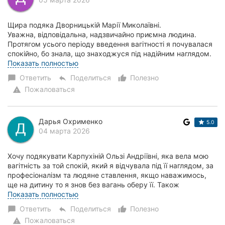
Щира подяка Дворницькій Марії Миколаївні.
Уважна, відповідальна, надзвичайно приємна людина.
Протягом усього періоду введення вагітності я почувалася
спокійно, бо знала, що знаходжуся під надійним наглядом.
Впевненість і професіоналізм надихали та на...
Показать полностью
Ответить
Поделиться
Полезно
chat_bubble
reply
thumb_up_alt
Пожаловаться
warning
Дарья Охрименко
5.0
04 марта 2026
Хочу подякувати Карпухіній Ользі Андріївні, яка вела мою
вагітність за той спокій, який я відчувала під її наглядом, за
професіоналізм та людяне ставлення, якщо наважимось,
ще на дитину то я знов без вагань оберу її. Також
медсестричці в маніпуляційн...
Показать полностью
Ответить
Поделиться
Полезно
chat_bubble
reply
thumb_up_alt
Пожаловаться
warning