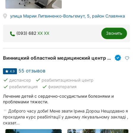
улица Марии Литвиненко-Вольгемут, 5, район Славянка
(093) 682
XX XX
Звонить
Винницкий областной медицинский центр реабилитации детей Винницкого областного совета
55 отзывов
4.9
done
done
диспансер
реабилитационный центр
done
done
реабилитация
физиотерапия
Лечение детей с сердечно-сосудистыми болезнями и
проблемами тяжести.
Доброго часу доби! Мене звати Ірина Дорош Нещодавно я
проходила курс реабілітації у даному лікувальному закладі ,
сказат...