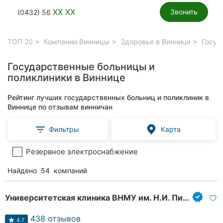
XX XX
Звонить
(0432) 56
ТОП 20
Компании Винницы
Здоровье в Виннице
Госуда
Государственные больницы и
поликлиники в Виннице
Рейтинг лучших государственных больниц и поликлиник в
Виннице по отзывам винничан
Фильтры
Карта
Резервное электроснабжение
Найдено
54
компаний
Университетская клиника ВНМУ им. Н.И. Пирогова
438 отзывов
4.7