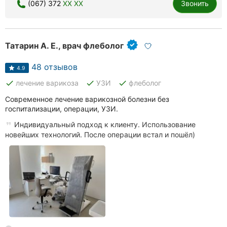
(067) 372
XX XX
Звонить
Татарин А. Е., врач флеболог
48 отзывов
4.9
done
done
done
лечение варикоза
УЗИ
флеболог
Современное лечение варикозной болезни без
госпитализации, операции, УЗИ.
Индивидуальный подход к клиенту. Использование
новейших технологий. После операции встал и пошёл)