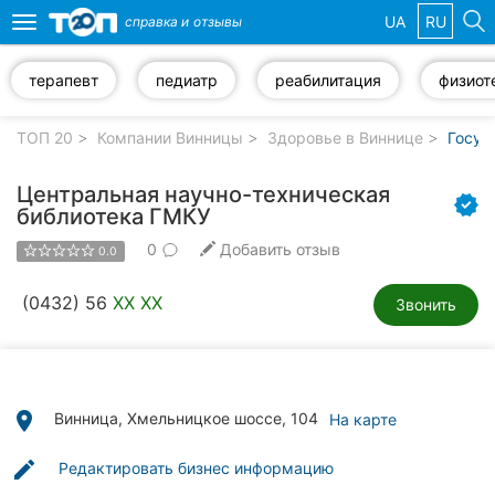
UA
RU
справка и
отзывы
Toggle
navigation
терапевт
педиатр
реабилитация
физиот
Избранные
компании
ТОП 20
Компании Винницы
Здоровье в Виннице
Госуд
Центральная научно-техническая
библиотека ГМКУ
0
Добавить отзыв
Популярные
0.0
рубрики:
(0432) 56
XX XX
Звонить
Стоматологии
Ветеринарные
клиники
place
Винница, Хмельницкое шоссе, 104
На карте
Частные
клиники
edit
Редактировать бизнес информацию