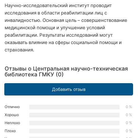
Научно-исследовательский институт проводит
Ровно
исследования в области реабилитации лиц с
Одесса
инвалидностью. Основная цель – совершенствование
медицинской помощи и улучшение условий
Кропивницкий
реабилитации. Результаты исследований могут
оказывать влияние на сферы социальной помощи и
Киев
страхования.
Харьков
Отзывы о Центральная научно-техническая
Запорожье
библиотека ГМКУ (0)
Днепр
Добавить отзыв
Львов
Отлично
0 %
Кривой
Хорошо
0 %
Рог
Неплохо
0 %
Плохо
0 %
Николаев