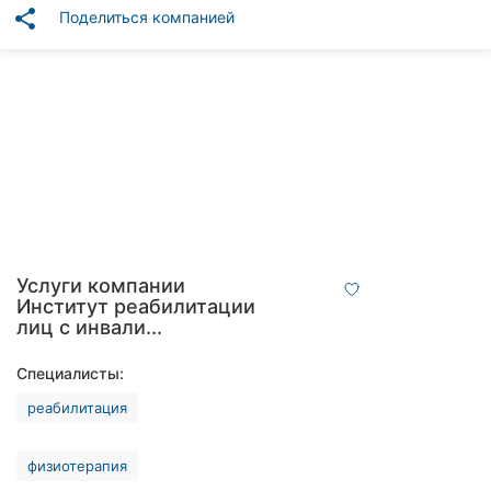
Автошколы
share
Поделиться компанией
Рестораны
Все
рубрики
Все
города:
Услуги компании
Институт реабилитации
Винница
лиц с инвали...
Житомир
Специалисты:
реабилитация
Тернополь
Хмельницкий
физиотерапия