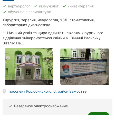
done
done
done
вертебролог
иммунолог
кинезитерапия
done
обучение в аспирантуре
Хирургия, терапия, неврология, УЗД, стоматология,
лабораторная диагностика.
Низький уклін та щира вдячність лікарям хірургічного
відділення Університетської клініки м. Вінниці Василику
Віталію Пе...
проспект Коцюбинского, 6, район Замостье
Резервное электроснабжение
done