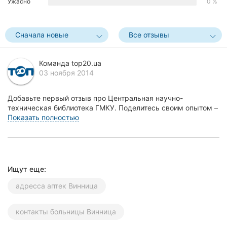
Ужасно
0 %
Херсон
Полтава
Сначала новые
Все отзывы
Чернигов
Команда top20.ua
03 ноября 2014
Черкассы
Черновцы
Добавьте первый отзыв про Центральная научно-
техническая библиотека ГМКУ. Поделитесь своим опытом –
что Вам понравилось, а что нет! Это поможет други...
Показать полностью
Сумы
Ивано-
Франковск
Ищут еще:
Луцк
адресса аптек Винница
Ужгород
контакты больницы Винница
Карпаты