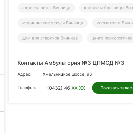
адресса аптек Винница
контакты больницы Ви
медицинские услуги Винница
косметолог Винн
дом для стариков Винница
центр психологиче
Контакты Амбулатория №3 ЦПМСД №3
Адрес:
Хмельницкое шоссе, 96
Телефон:
(0432) 46
XX XX
Показать телеф