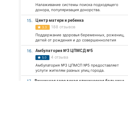
Налаживание системы поиска подходящего
донора, популяризация донорства.
15.
Центр матери и ребенка
188 отзывов
3.3
Поддержание здоровья беременных, рожениц,
детей от рождения и до совершеннолетия
16.
Амбулатория №3 ЦПМСД №5
4 отзыва
5.0
Амбулатория №3 ЦПМСП №5 предоставляет
услуги жителям разных улиц города.
17.
Винницкая городская клиническая больница
№1
200 отзывов
3.2
Больница, которая обеспечивает диагностику и
лечение жителей всего города.
18.
Военно-медицинский госпиталь
81 отзыв
3.3