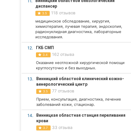
11.
Винницкий областной онкологический
диспансер
Сумы
118 отзывов
3.5
Ивано-Франковск
медицинское обследование, хирургия,
химиотерапия, лучевая терапия, эндоскопия,
радионуклидная диагностика, лабораторные
Луцк
исследования.
Ужгород
12.
ГКБ СМП
162 отзыва
3.4
Карпаты
Оказание неотложной хирургической помощи
круглосуточно и без выходных.
13.
Винницкий областной клинический кожно-
венерологический центр
77 отзывов
3.5
Прием, консультация, диагностика, лечение
заболеваний кожи, стационар.
14.
Винницкая областная станция переливания
крови
33 отзыва
3.7