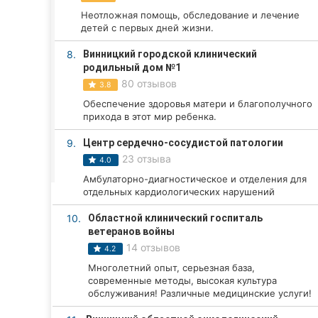
Харьков
Неотложная помощь, обследование и лечение
детей с первых дней жизни.
Запорожье
8.
Винницкий городской клинический
Днепр
родильный дом №1
80 отзывов
3.8
Львов
Обеспечение здоровья матери и благополучного
прихода в этот мир ребенка.
Кривой Рог
9.
Центр сердечно-сосудистой патологии
Николаев
23 отзыва
4.0
Амбулаторно-диагностическое и отделения для
Херсон
отдельных кардиологических нарушений
Полтава
10.
Областной клинический госпиталь
ветеранов войны
Чернигов
14 отзывов
4.2
Многолетний опыт, серьезная база,
Черкассы
современные методы, высокая культура
обслуживания! Различные медицинские услуги!
Черновцы