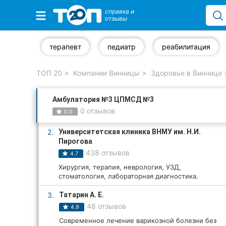
справка и
отзывы
Избранные компании
терапевт
педиатр
реабилитация
ТОП 20
Компании Винницы
Здоровье в Виннице
Популярные рубрики:
Амбулатория №3 ЦПМСД №3
Стоматологии
0 отзывов
0.0
Ветеринарные клиники
2.
Университетская клиника ВНМУ им. Н.И.
Пирогова
Частные клиники
438 отзывов
4.7
Хирургия, терапия, неврология, УЗД,
Автошколы
стоматология, лабораторная диагностика.
Рестораны
3.
Татарин А. Е.
48 отзывов
4.9
Все рубрики
Современное лечение варикозной болезни без