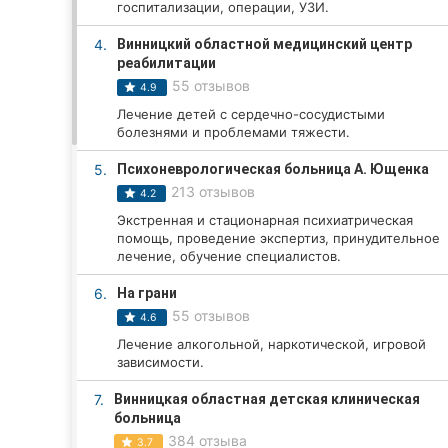
госпитализации, операции, УЗИ.
4.
Винницкий областной медицинский центр
реабилитации
Все города:
55 отзывов
4.9
Винница
Лечение детей с сердечно-сосудистыми
болезнями и проблемами тяжести.
Житомир
5.
Психоневрологическая больница А. Ющенка
213 отзывов
Тернополь
4.2
Экстренная и стационарная психиатрическая
Хмельницкий
помощь, проведение экспертиз, принудительное
лечение, обучение специалистов.
Ровно
6.
На грани
55 отзывов
4.6
Одесса
Лечение алкогольной, наркотической, игровой
зависимости.
Кропивницкий
7.
Винницкая областная детская клиническая
Киев
больница
384 отзыва
3.7