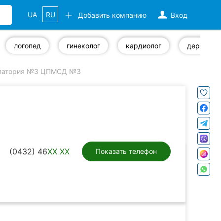
UA
RU
Добавить компанию
Вход
логопед
гинеколог
кардиолог
дерматол
латория №3 ЦПМСД №3
(0432) 46
XX XX
Показать телефон