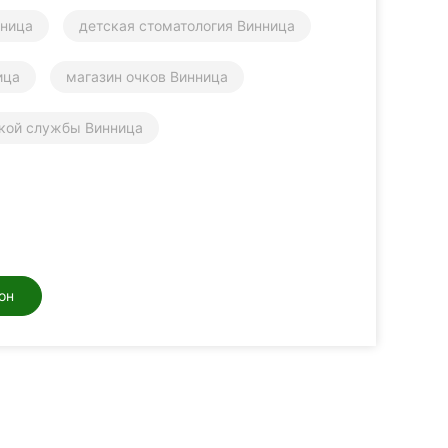
нница
детская стоматология Винница
ица
магазин очков Винница
ской службы Винница
он