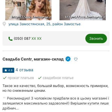
Херсон
Полтава
улица Замостянская, 25, район Замостье
Чернигов
Черкассы
(050) 087
XX XX
Звонить
Черновцы
Свадьба Centr, магазин-склад
Сумы
4 отзыва
Ивано-
4.9
Франковск
done
done
прокат платьев
свадебное платье
Луцк
Такое же качество, большой выбор, возможность примерки,
но по сниженным ценам.
Ужгород
Рекомендую! З чоловіком придбали все в цьому магазині і
залишилися максимально задоволені!) Вирішили купити лише
Карпаты
дрібнич...