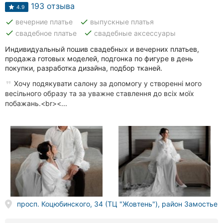
Автошколы
193 отзыва
4.9
done
done
вечерние платье
выпускные платья
Рестораны
done
done
свадебное платье
свадебные аксессуары
Все
Индивидуальный пошив свадебных и вечерних платьев,
рубрики
продажа готовых моделей, подгонка по фигуре в день
покупки, разработка дизайна, подбор тканей.
Хочу подякувати салону за допомогу у створенні мого
весільного образу та за уважне ставлення до всіх моїх
побажань.<br><...
Все
города:
Винница
Житомир
Тернополь
просп. Коцюбинского, 34 (ТЦ "Жовтень"), район Замостье
Хмельницкий