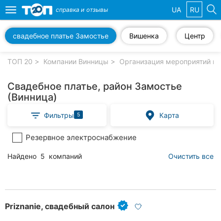
UA
RU
справка и
отзывы
Toggle
navigation
свадебное платье Замостье
Вишенка
Центр
Избранные
компании
ТОП 20
Компании Винницы
Организация мероприятий в 
Свадебное платье, район Замостье
(Винница)
Популярные
Фильтры
Карта
5
рубрики:
Резервное электроснабжение
Стоматологии
Найдено
5
компаний
Очистить все
Ветеринарные
клиники
Частные
клиники
Priznanie, свадебный салон