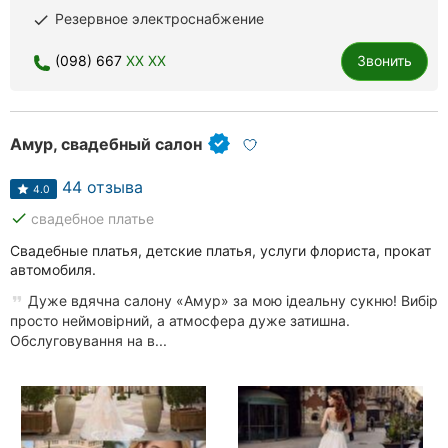
Резервное электроснабжение
done
Ровно
(098) 667
XX XX
Звонить
Одесса
Кропивницкий
Амур, свадебный салон
Киев
44 отзыва
4.0
Харьков
done
свадебное платье
Запорожье
Свадебные платья, детские платья, услуги флориста, прокат
автомобиля.
Днепр
Дуже вдячна салону «Амур» за мою ідеальну сукню! Вибір
просто неймовірний, а атмосфера дуже затишна.
Львов
Обслуговування на в...
Кривой
Рог
Николаев