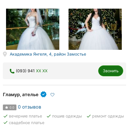
Академика Янгеля, 4, район Замостье
(093) 941
XX XX
Звонить
Гламур, ателье
0 отзывов
0.0
done
done
done
вечерние платье
пошив одежды
ремонт одежды
done
свадебное платье