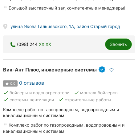
Большой выставочный зал,компетентные менеджеры!
улица Якова Гальчевского, 1А, район Старый город
(098) 244
XX XX
Звонить
Вик-Ант Плюс, инженерные системы
0 отзывов
0.0
done
done
бойлеры и водонагреватели
монтаж бойлеров
done
done
системы вентиляции
строительные работы
Комплекс работ по газопроводным, водопроводным и
канализационным системам.
Комплекс работ по газопроводным, водопроводным и
канализационным системам.