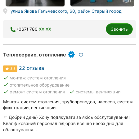
Херсон
улица Якова Гальчевского, 60, район Старый город
Полтава
(067) 780
XX XX
Звонить
Чернигов
Черкассы
Теплосервис, отопление
Черновцы
22 отзыва
3.5
Сумы
done
монтаж систем отопления
done
отопительное оборудование
Ивано-
done
done
ремонт систем отопления
системы вентиляции
Франковск
Монтаж систем отопления, трубопроводов, насосов, систем
Луцк
фильтрации, вентиляции.
Добрий день) Хочу подякувати за якісь обслуговування!
Ужгород
Кваліфікований персонал підібрав все що необхідно для
облаштування...
Карпаты