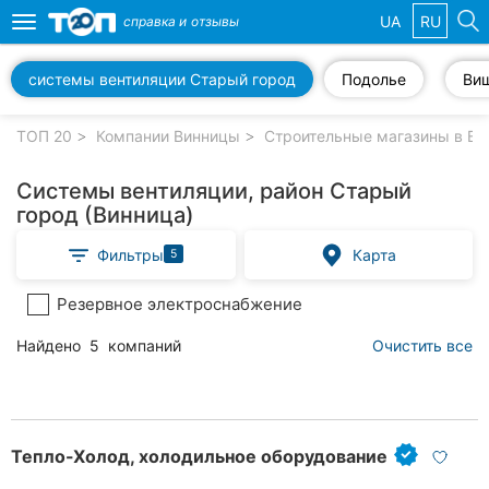
UA
RU
справка и
отзывы
Toggle
navigation
системы вентиляции Старый город
Подолье
Ви
Избранные
компании
ТОП 20
Компании Винницы
Строительные магазины в Ви
Системы вентиляции, район Старый
город (Винница)
Популярные
Фильтры
Карта
5
рубрики:
Резервное электроснабжение
Стоматологии
Найдено
5
компаний
Очистить все
Ветеринарные
клиники
Частные
клиники
Тепло-Холод, холодильное оборудование