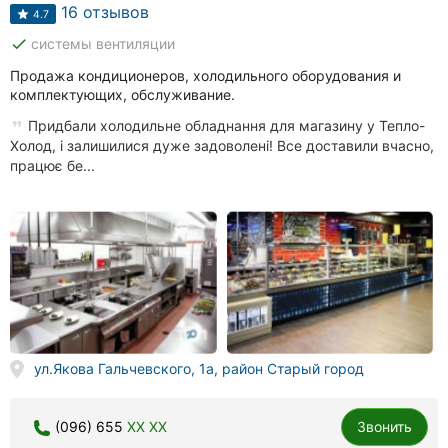
Автошколы
16 отзывов
4.7
done
системы вентиляции
Рестораны
Продажа кондиционеров, холодильного оборудования и
Все
комплектующих, обслуживание.
рубрики
Придбали холодильне обладнання для магазину у Тепло-
Холод, і залишилися дуже задоволені! Все доставили вчасно,
працює бе...
Все
города:
Винница
Житомир
ул.Якова Гальчевского, 1а, район Старый город
Тернополь
Хмельницкий
(096) 655
XX XX
Звонить