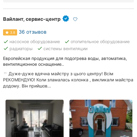
Ровно
Вайлант, сервис-центр
Одесса
36 отзывов
Кропивницкий
3.8
done
done
насосное оборудование
отопительное оборудование
Киев
done
done
радиаторы
системы вентиляции
Европейская продукция для подогрева воды, автоматика,
Харьков
вентиляционное оснащение..
Запорожье
Дуже-дуже вдячна майстру з цього центру! Всім
РЕКОМЕНДУЮ! Коли зламалась колонка , викликали майстра
Днепр
додому. Він прийшов...
Львов
Кривой
Рог
Николаев