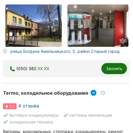
улица Богдана Хмельницкого, 5, район Старый город
(050) 382
XX XX
Звонить
Termo, холодильное оборудование
4 отзыва
2.0
done
done
бытовые кондиционеры
системы вентиляции
done
холодильная техника
Витрины, морозильные, стеллажи, кондиционеры, ремонт