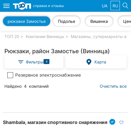
UA
RU
справка и
отзывы
Toggle
navigation
рюкзаки Замостье
Подолье
Вишенка
Цен
Избранные
компании
ТОП 20
Компании Винницы
Магазины, супермаркеты в В
Рюкзаки, район Замостье (Винница)
Фильтры
Карта
4
Популярные
рубрики:
Резервное электроснабжение
Стоматологии
Найдено
4
компаний
Очистить все
Ветеринарные
клиники
Частные
клиники
Shambala, магазин спортивного снаряжения