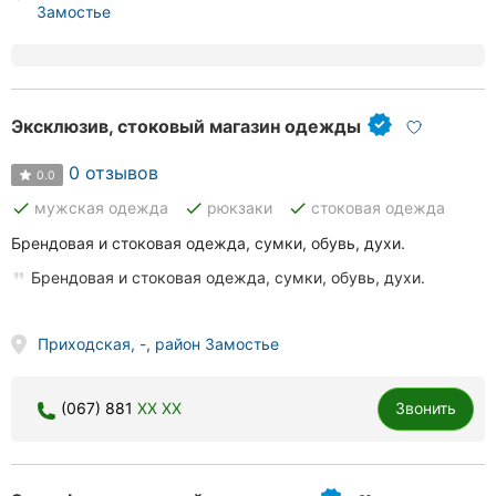
Замостье
Херсон
Полтава
Чернигов
Эксклюзив, стоковый магазин одежды
Черкассы
0 отзывов
0.0
done
done
done
мужская одежда
рюкзаки
стоковая одежда
Черновцы
Брендовая и стоковая одежда, сумки, обувь, духи.
Сумы
Брендовая и стоковая одежда, сумки, обувь, духи.
Ивано-
Франковск
Приходская, -, район Замостье
Луцк
(067) 881
XX XX
Звонить
Ужгород
Карпаты