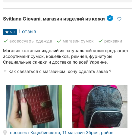
Ровно
Svitlana Giovani, магазин изделий из кожи
Одесса
1 отзыв
Кропивницкий
5.0
done
done
done
аксессуары одежда
магазин сумок
рюкзаки
Киев
Магазин кожаных изделий из натуральной кожи предлагает
ассортимент сумок, кошельков, ремней, фурнитуры.
Харьков
Специальные скидки и доставка по всей Украине.
Запорожье
Как связаться с магазином, хочу сделать заказ ?
Днепр
Львов
Кривой
Рог
Николаев
проспект Коцюбинского, 11 магазин Зброя, район