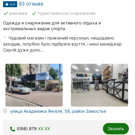
Автошколы
93 отзыва
4.9
done
done
рюкзаки
туристическое снаряжение
Рестораны
Одежда и снаряжение для активного отдыха и
Все
экстремальных видов спорта.
рубрики
Чудовий магазин і приємний персонал, нещодавно
заходив, потрібно було підібрати взуття, і мені менеджер
Сергій дуже допо...
Все
города:
Винница
Житомир
улица Академика Янгеля, 58, район Замостье
Тернополь
Хмельницкий
(098) 879
XX XX
Звонить