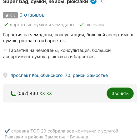
Super bag, сумки, кейсы, рюкзаки
0 отзывов
0.0
done
done
дорожные сумки и чемоданы
рюкзаки
Гарантия на чемоданы, консультация, большой ассортимент
сумок, рюкзаков и барсеток.
Гарантия на чемоданы, консультация, большой
ассортимент сумок, рюкзаков и барсеток.
проспект Коцюбинского, 70, район Замостье
(067) 430
XX XX
Звонить
✔ справка ТОП 20 собрала все компании с услугой
Рюкзаки в районе Замостье - Винница.