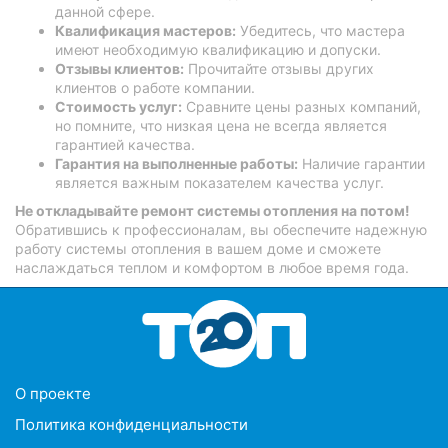
данной сфере.
Квалификация мастеров:
Убедитесь, что мастера
имеют необходимую квалификацию и допуски.
Отзывы клиентов:
Прочитайте отзывы других
клиентов о работе компании.
Стоимость услуг:
Сравните цены разных компаний,
но помните, что низкая цена не всегда является
гарантией качества.
Гарантия на выполненные работы:
Наличие гарантии
является важным показателем качества услуг.
Не откладывайте ремонт системы отопления на потом!
Обратившись к профессионалам, вы обеспечите надежную
работу системы отопления в вашем доме и сможете
наслаждаться теплом и комфортом в любое время года.
O проекте
Политика конфиденциальности