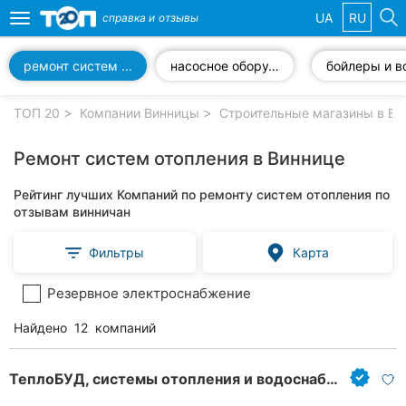
UA
RU
справка и
отзывы
Toggle
navigation
ремонт систем отопления
насосное оборудование
Избранные
компании
ТОП 20
Компании Винницы
Строительные магазины в Ви
Ремонт систем отопления в Виннице
Рейтинг лучших Компаний по ремонту систем отопления по
Популярные
отзывам винничан
рубрики:
Фильтры
Карта
Стоматологии
Резервное электроснабжение
Ветеринарные
клиники
Найдено
12
компаний
Частные
клиники
ТеплоБУД, системы отопления и водоснабжения