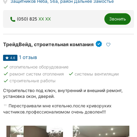
Защитников Неба, 56а, район Дальнее Замостье
(050) 825
XX XX
Звонить
ТрейдВейд, строительная компания
1 отзыв
4.6
done
отопительное оборудование
done
done
ремонт систем отопления
системы вентиляции
done
строительные работы
Строительство под ключ, внутренний и внешний ремонт,
установка окон, дверей.
Перестраивали мне котельню.после криворуких
частников.профессионализмом очень доволен!!!