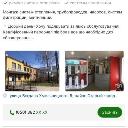
done
done
ремонт систем отопления
системы вентиляции
Монтаж систем отопления, трубопроводов, насосов, систем
фильтрации, вентиляции.
Добрий день) Хочу подякувати за якісь обслуговування!
Кваліфікований персонал підібрав все що необхідно для
облаштування...
улица Богдана Хмельницкого, 5, район Старый город
(050) 382
XX XX
Звонить