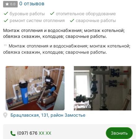
0 отзывов
0.0
done
done
буровые работы
отопительное оборудование
done
done
ремонт систем отопления
сварочные работы
Монтаж отопления и водоснабжения; монтаж котельной;
обвязка скважин, колодцев; сварочные работы.
Монтаж отопления и водоснабжения; монтаж котельной;
обвязка скважин, колодцев; сварочные работы.
Брацлавская, 131, район Замостье
(097) 676
XX XX
Звонить