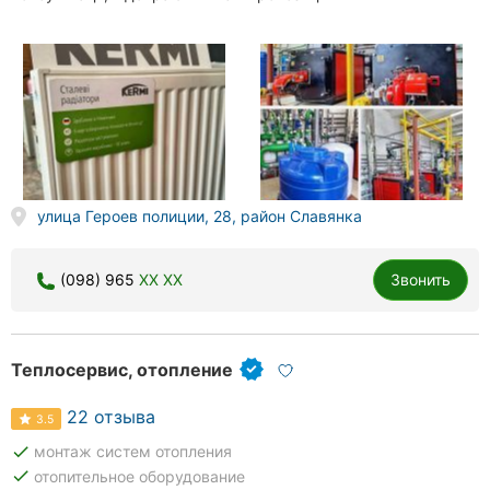
улица Героев полиции, 28, район Славянка
(098) 965
XX XX
Звонить
Теплосервис, отопление
22 отзыва
3.5
done
монтаж систем отопления
done
отопительное оборудование