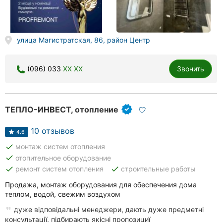
Херсон
Полтава
улица Магистратская, 86, район Центр
Чернигов
(096) 033
XX XX
Звонить
Черкассы
Черновцы
ТЕПЛО-ИНВЕСТ, отопление
Сумы
10 отзывов
4.6
Ивано-
done
монтаж систем отопления
Франковск
done
отопительное оборудование
done
done
ремонт систем отопления
строительные работы
Луцк
Продажа, монтаж оборудования для обеспечения дома
Ужгород
теплом, водой, свежим воздухом
дуже відповідальні менеджери, дають дуже предметні
Карпаты
консультації, підбирають якісні пропозициї