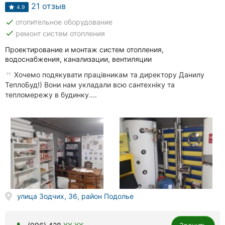
Автошколы
21 отзыв
4.9
done
отопительное оборудование
Рестораны
done
ремонт систем отопления
Все
Проектирование и монтаж систем отопления,
рубрики
водоснабжения, канализации, вентиляции
Хочемо подякувати працівникам та директору Данилу
ТеплоБуд!) Вони нам укладали всю сантехніку та
тепломережу в будинку....
Все
города:
Винница
Житомир
Тернополь
улица Зодчих, 36, район Подолье
Хмельницкий