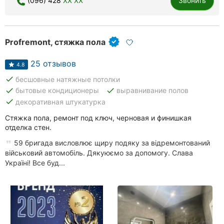
(096) 428
XX XX
Звонить
Ровно
Одесса
Profremont, стяжка пола
Кропивницкий
25 отзывов
4.8
Киев
done
бесшовные натяжные потолки
done
done
бытовые кондиционеры
выравнивание полов
Харьков
done
декоративная штукатурка
Запорожье
Стяжка пола, ремонт под ключ, черновая и финишкая
отделка стен.
Днепр
59 бригада висловлює щиру подяку за відремонтований
військовий автомобіль. Дякуюємо за допомогу. Слава
Львов
Україні! Все буд...
Кривой
Рог
Николаев