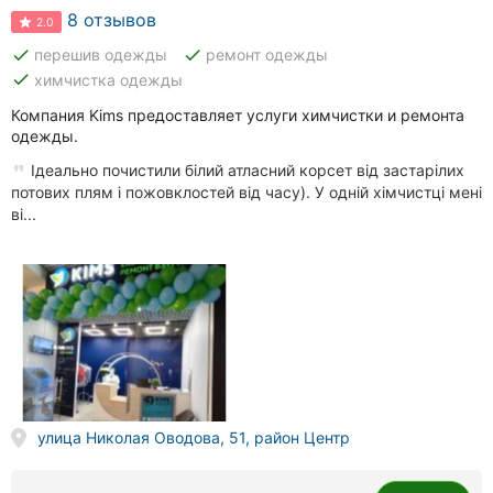
8 отзывов
2.0
done
done
перешив одежды
ремонт одежды
done
химчистка одежды
Компания Kims предоставляет услуги химчистки и ремонта
одежды.
Ідеально почистили білий атласний корсет від застарілих
потових плям і пожовклостей від часу). У одній хімчистці мені
ві...
улица Николая Оводова, 51, район Центр