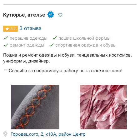
Кутюрье, ателье
3 отзыва
3.3
done
done
перешив одежды
пошив школьной формы
done
done
ремонт одежды
спортивная одежда и обувь
Пошив и ремонт одежды и обуви, танцевальных костюмов,
униформы, дизайнер.
Спасибо за оперативную работу по глажке костюма!
Городецкого, 2, к18А, район Центр