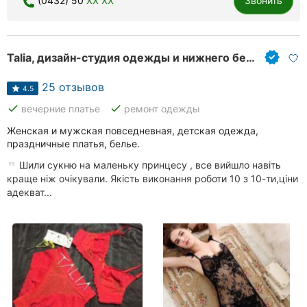
(0432) 50
XX XX
Звонить
Ровно
Одесса
Talia, дизайн-студия одежды и нижнего белья
Кропивницкий
25 отзывов
4.5
Киев
done
done
вечерние платье
ремонт одежды
Женская и мужская повседневная, детская одежда,
Харьков
праздничные платья, белье.
Запорожье
Шили сукню на маленьку принцесу , все вийшло навіть
краще ніж очікували. Якість виконання роботи 10 з 10-ти,ціни
Днепр
адекват...
Львов
Кривой
Рог
Николаев