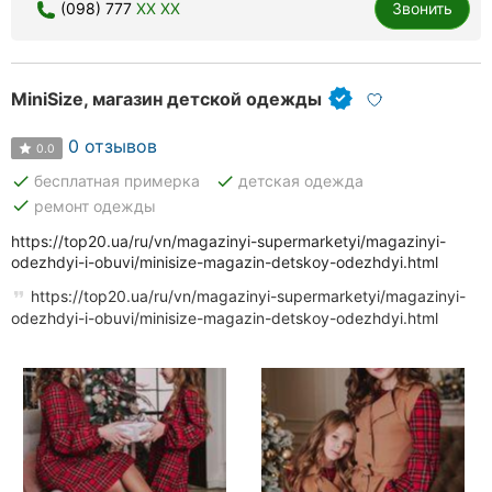
(098) 777
XX XX
Звонить
MiniSize, магазин детской одежды
0 отзывов
0.0
done
done
бесплатная примерка
детская одежда
done
ремонт одежды
https://top20.ua/ru/vn/magazinyi-supermarketyi/magazinyi-
odezhdyi-i-obuvi/minisize-magazin-detskoy-odezhdyi.html
https://top20.ua/ru/vn/magazinyi-supermarketyi/magazinyi-
odezhdyi-i-obuvi/minisize-magazin-detskoy-odezhdyi.html