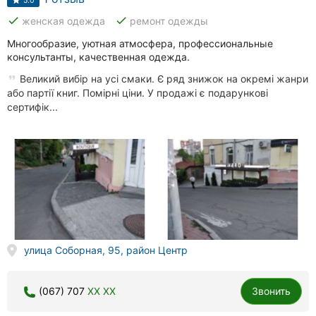
5.0
done
done
женская одежда
ремонт одежды
Многообразие, уютная атмосфера, профессиональные
консультанты, качественная одежда.
Великий вибір на усі смаки. Є ряд знижок на окремі жанри
або партії книг. Помірні ціни. У продажі є подарункові
сертифік...
улица Соборная, 95, район Центр
(067) 707
XX XX
Звонить