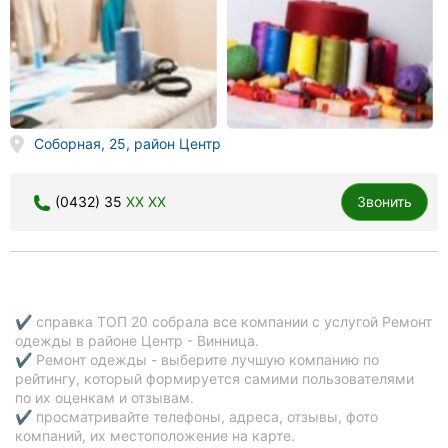
Соборная, 25, район Центр
(0432) 35
XX XX
Звонить
✔ справка ТОП 20 собрала все компании с услугой Ремонт
одежды в районе Центр - Винница.
✔ Ремонт одежды - выберите лучшую компанию по
рейтингу, который формируется самими пользователями
по их оценкам и отзывам.
✔ просматривайте телефоны, адреса, отзывы, фото
компаний, их местоположение на карте.