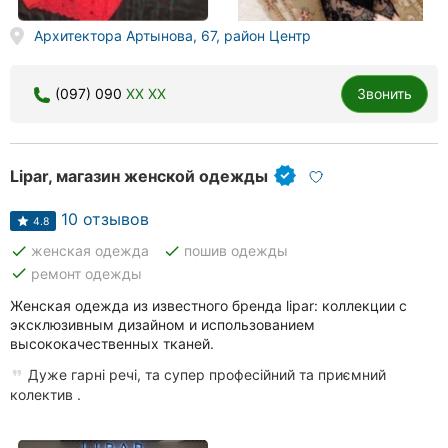
Херсон
Архитектора Артынова, 67, район Центр
Полтава
(097) 090
XX XX
Звонить
Чернигов
Черкассы
Lipar, магазин женской одежды
Черновцы
10 отзывов
4.8
Сумы
done
done
женская одежда
пошив одежды
done
ремонт одежды
Ивано-
Франковск
Женская одежда из известного бренда lipar: коллекции с
эксклюзивным дизайном и использованием
Луцк
высококачественных тканей.
Дуже гарні речі, та супер професійний та приємний
Ужгород
колектив .
Карпаты