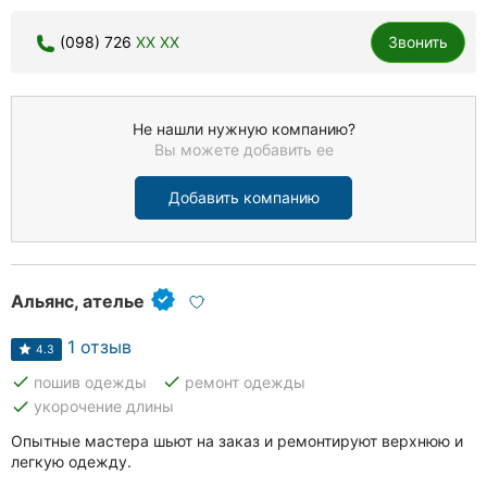
(098) 726
XX XX
Звонить
Не нашли нужную компанию?
Вы можете добавить ее
Добавить компанию
Альянс, ателье
1 отзыв
4.3
done
done
пошив одежды
ремонт одежды
done
укорочение длины
Опытные мастера шьют на заказ и ремонтируют верхнюю и
легкую одежду.