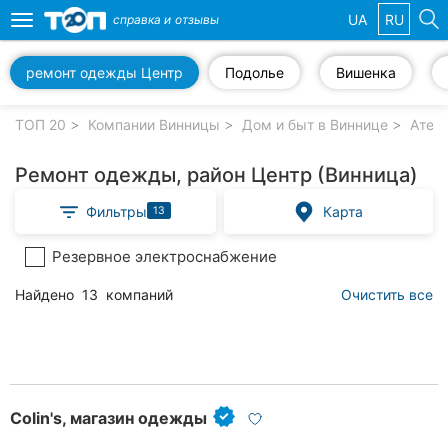
UA
RU
справка и
отзывы
Toggle
navigation
ремонт одежды Центр
Подолье
Вишенка
Избранные
компании
ТОП 20
Компании Винницы
Дом и быт в Виннице
Ател
Ремонт одежды, район Центр (Винница)
Фильтры
Карта
13
Популярные
рубрики:
Резервное электроснабжение
Стоматологии
Найдено
13
компаний
Очистить все
Ветеринарные
клиники
Частные
клиники
Сolin's, магазин одежды