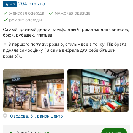
Автошколы
204 отзыва
4.8
done
done
женская одежда
мужская одежда
Рестораны
done
ремонт одежды
Все
Самый прочный деним, комфортный трикотаж для свитеров,
рубрики
брюк, рубашек, платьев..
З першого погляду: розмір, стиль - все в точку! Підібрала,
підняла самооцінку ( я сама вибрала для себе більший
розмір))...
Все
города:
Винница
Житомир
Тернополь
Оводова, 51, район Центр
Хмельницкий