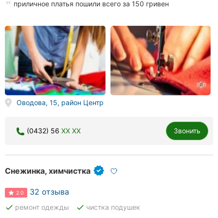
приличное платья пошили всего за 150 гривен
Оводова, 15, район Центр
(0432) 56
XX XX
Звонить
Снежинка, химчистка
32 отзыва
2.0
done
done
ремонт одежды
чистка подушек