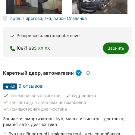
Херсон
пров. Пирогова, 1-й, район Славянка
Полтава
Чернигов
Резервное электроснабжение
done
Черкассы
(097) 685
XX XX
Звонить
Черновцы
Сумы
Каретный двор, автомагазин
Ивано-
9 отзывов
4.5
Франковск
done
done
автомобильные фильтры
гидравлика
done
запчасти для легковых автомобилей
Луцк
done
компьютерная диагностика
Ужгород
Запчасти, амортизаторы kyb, масла и фильтры, доставка,
ремонт авто, диагностика
Карпаты
Був на вібростенді і люфтдетекторі , мені сподобалось.