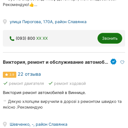
Рекомендую!👍…
улица Пирогова, 170А, район Славянка
(093) 800
XX XX
Звонить
Виктория, ремонт и обслуживание автомобилей
22 отзыва
3.9
done
done
ремонт двигателя
ремонт ходовой
Виктория ремонт автомобилей в Виннице.
Дякую хлопцям виручили в дорозі з ремонтом швидко та
якісно .Рекомендую
Шевченко, -, район Славянка