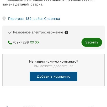
замена деталей, сварка.
Пирогова, 139, район Славянка
Резервное электроснабжение
done
info
(097) 288
XX XX
Звонить
Не нашли нужную компанию?
Вы можете добавить ее
Добавить компанию