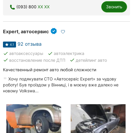
Ровно
(093) 800
XX XX
Звонить
Одесса
Expert, автосервис
Кропивницкий
92 отзыва
Киев
4.1
done
done
автоаксессуары
автоэлектрика
Харьков
done
done
восстановление после ДТП
детейлинг авто
Качественный ремонт авто любой сложности
Запорожье
Хочу подякувати СТО «Автосервіс Expert» за чудову
Днепр
роботу! Був проїздом у Вінниці, і в моєму вже далеко не
новому Volkswa...
Львов
Кривой
Рог
Николаев