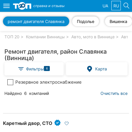
UA
RU
справка и
отзывы
Toggle
navigation
ремонт двигателя Славянка
Подолье
Вишенка
Избранные
компании
ТОП 20
Компании Винницы
Авто, мото в Виннице
Авто
Ремонт двигателя, район Славянка
(Винница)
Популярные
Фильтры
Карта
6
рубрики:
Резервное электроснабжение
Стоматологии
Найдено
6
компаний
Очистить все
Ветеринарные
клиники
Частные
клиники
Каретный двор, СТО