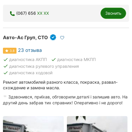
(067) 656
XX XX
Звонить
Авто-Ас Груп, СТО
23 отзыва
3.8
done
done
диагностика АКПП
диагностика МКПП
done
диагностика рулевого управления
done
диагностика ходовой
Ремонт автомобилей разного класса, покраска, развал-
схождение и замена масла.
Здзвонився, приїхав, обговорили деталі і залишив авто. На
другий день забрав тих справних! Оперативно і не дорого!