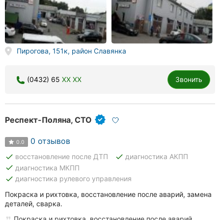
Пирогова, 151к, район Славянка
(0432) 65
XX XX
Звонить
Респект-Поляна, СТО
0 отзывов
0.0
done
done
восстановление после ДТП
диагностика АКПП
done
диагностика МКПП
done
диагностика рулевого управления
Покраска и рихтовка, восстановление после аварий, замена
деталей, сварка.
Покраска и рихтовка, восстановление после аварий,