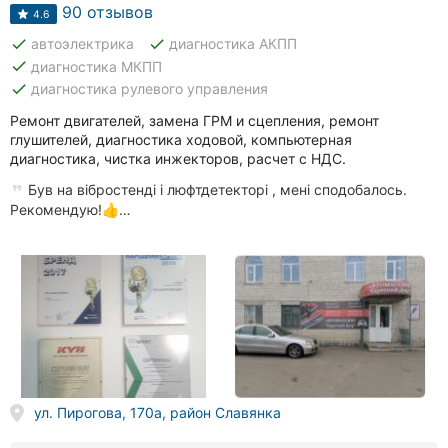
Автошколы
90 отзывов
4.6
done
done
автоэлектрика
диагностика АКПП
Рестораны
done
диагностика МКПП
done
диагностика рулевого управления
Все
рубрики
Ремонт двигателей, замена ГРМ и сцепления, ремонт
глушителей, диагностика ходовой, компьютерная
диагностика, чистка инжекторов, расчет с НДС.
Був на вібростенді і люфтдетекторі , мені сподобалось.
Рекомендую!👍…
Все
города:
Винница
Житомир
Тернополь
ул. Пирогова, 170а, район Славянка
Хмельницкий