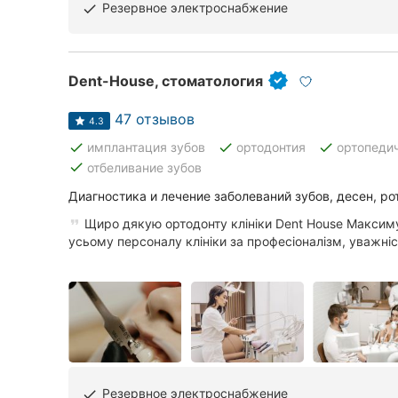
Резервное электроснабжение
done
Dent-House, стоматология
47 отзывов
4.3
done
done
done
имплантация зубов
ортодонтия
ортопеди
done
отбеливание зубов
Диагностика и лечение заболеваний зубов, десен, ро
Щиро дякую ортодонту клініки Dent House Максим
усьому персоналу клініки за професіоналізм, уважніст
Резервное электроснабжение
done