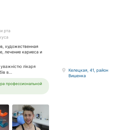
и рта
куса
ов, художественная
е, лечение кариеса и
 уважністю лікаря
Келецкая, 41, район
в в...
Вишенка
ура профессиональной