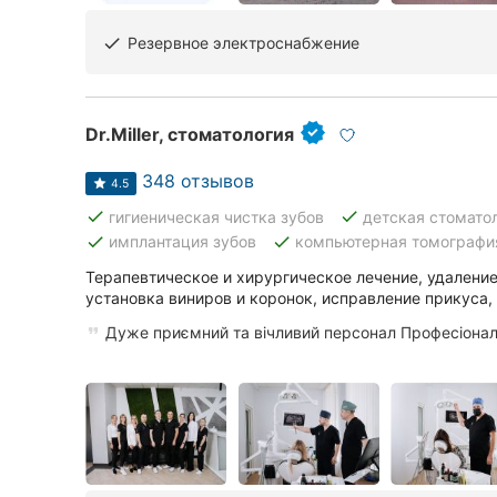
Резервное электроснабжение
done
Dr.Miller, стоматология
348 отзывов
4.5
done
done
гигиеническая чистка зубов
детская стомато
done
done
имплантация зубов
компьютерная томографи
Терапевтическое и хирургическое лечение, удаление
установка виниров и коронок, исправление прикуса,
Дуже приємний та вічливий персонал Професіонал