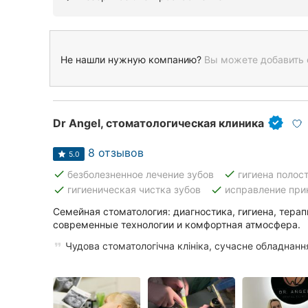
Не нашли нужную компанию?
Вы можете добавить 
Dr Angel, стоматологическая клиника
8 отзывов
5.0
done
done
безболезненное лечение зубов
гигиена полост
done
done
гигиеническая чистка зубов
исправление при
Семейная стоматология: диагностика, гигиена, терап
современные технологии и комфортная атмосфера.
Чудова стоматологічна клініка, сучасне обладнанн