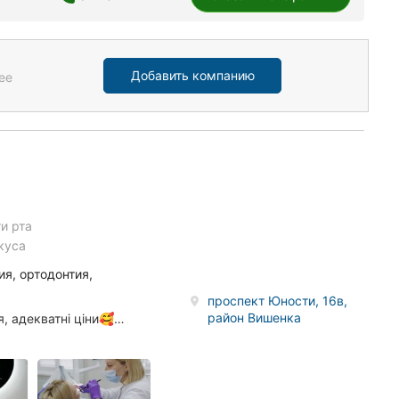
Добавить компанию
ее
и рта
куса
ия, ортодонтия,
проспект Юности, 16в,
район Вишенка
я, адекватні ціни🥰…