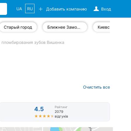
UA
RU
Добавить компанию
Вход
Старый город
Ближнее Замостье
Киевская
пломбирования зубов Вишенка
Очистить все
Рейтинг
4.5
2079
★★★★★
★★★★★
відгуків