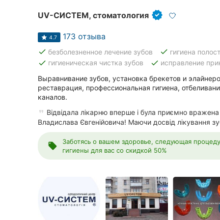
Сумы
UV-СИСТЕМ, стоматология
Ивано-Франковск
173 отзыва
4.7
done
done
безболезненное лечение зубов
гигиена полост
Луцк
done
done
гигиеническая чистка зубов
исправление при
Ужгород
Выравнивание зубов, установка брекетов и элайнер
реставрация, профессиональная гигиена, отбеливани
каналов.
Карпаты
Відвідала лікарню вперше і була приємно вражена
Владислава Євгенійовича! Маючи досвід лікування зубі
Заботясь о вашем здоровье, следующая процед
local_offer
гигиены для вас со скидкой 50%