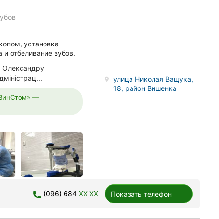
зубов
копом, установка
 и отбеливание зубов.
о Олександру
міністрац...
улица Николая Ващука,
18, район Вишенка
 «ВинСтом» —
(096) 684
XX XX
Показать телефон