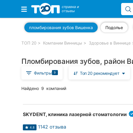
справка и
отзывы
Избранные компании
пломбирования зубов Вишенка
Подолье
ТОП 20
Компании Винницы
Здоровье в Виннице
Популярные рубрики:
Пломбирования зубов, район В
Стоматологии
Фильтры
9
Топ 20 рекомендует
Ветеринарные клиники
Частные клиники
Найдено
9
компаний
Автошколы
Рестораны
SKYDENT, клиника лазерной стоматологии
Все рубрики
1142 отзыва
4.8