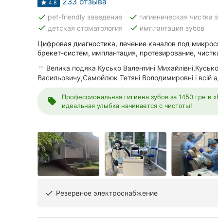
233 отзыва
Харьков
4.8
done
done
pet-friendly заведение
гигиеническая чистка 
Запорожье
done
done
детская стоматология
имплантация зубов
Цифровая диагностика, лечение каналов под микрос
Днепр
брекет-систем, имплантация, протезирование, чистка
Львов
Велика подяка Кусько Валентині Михайлівні,Куськ
Васильовичу,Самойлюк Тетяні Володимировні і всій ад
Кривой Рог
Профессиональная гигиена зубов за 1450 грн в
local_offer
идеальная улыбка начинается с чистоты!
Николаев
Херсон
Полтава
Чернигов
Черкассы
Резервное электроснабжение
done
Черновцы