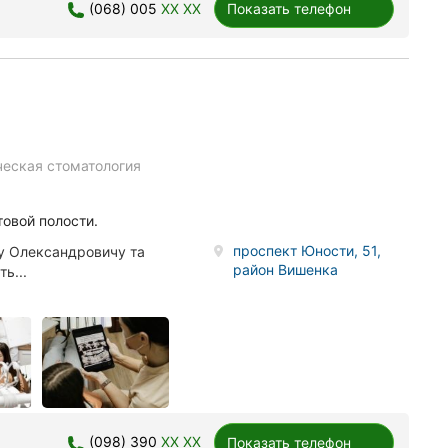
(068) 005
XX XX
Показать телефон
ческая стоматология
товой полости.
проспект Юности, 51,
у Олександровичу та
район Вишенка
ь...
(098) 390
XX XX
Показать телефон