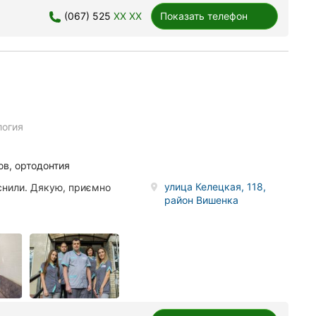
(067) 525
XX XX
Показать телефон
логия
ов, ортодонтия
улица Келецкая, 118,
снили. Дякую, приємно
район Вишенка