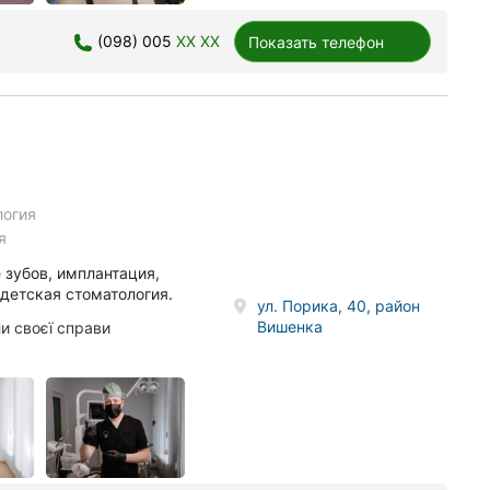
(098) 005
XX XX
Показать телефон
логия
я
 зубов, имплантация,
 детская стоматология.
ул. Порика, 40, район
Вишенка
и своєї справи