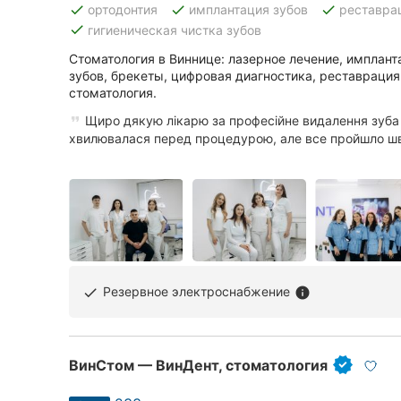
done
done
done
ортодонтия
имплантация зубов
реставра
done
гигиеническая чистка зубов
Стоматология в Виннице: лазерное лечение, имплант
Все города:
зубов, брекеты, цифровая диагностика, реставрация
стоматология.
Винница
Щиро дякую лікарю за професійне видалення зуба
Житомир
хвилювалася перед процедурою, але все пройшло шви
Тернополь
Хмельницкий
Ровно
Одесса
Резервное электроснабжение
done
info
Кропивницкий
ВинСтом — ВинДент, стоматология
Киев