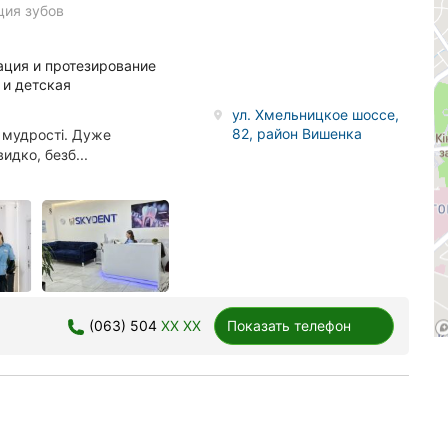
ция зубов
ация и протезирование
 и детская
ул. Хмельницкое шоссе,
82, район Вишенка
 мудрості. Дуже
дко, безб...
(063) 504
XX XX
Показать телефон