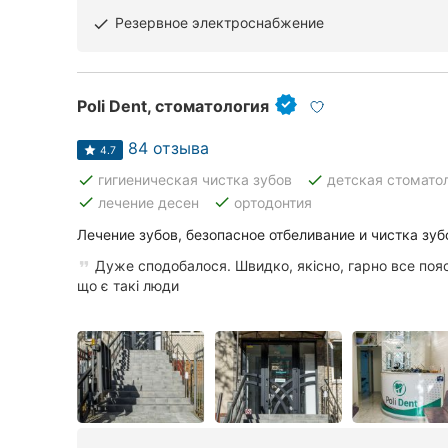
Резервное электроснабжение
done
Poli Dent, стоматология
84 отзыва
4.7
done
done
гигиеническая чистка зубов
детская стомато
done
done
лечение десен
ортодонтия
Лечение зубов, безопасное отбеливание и чистка зуб
Дуже сподобалося. Швидко, якісно, гарно все поя
що є такі люди