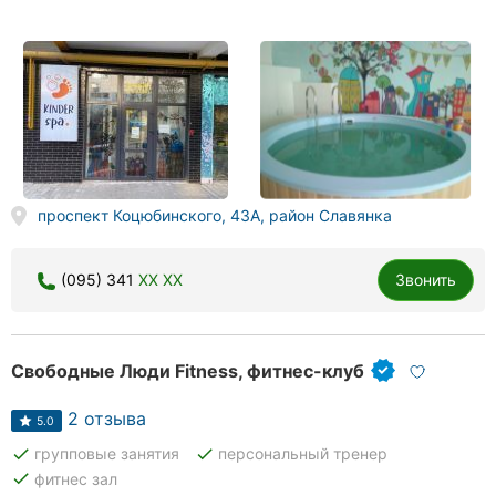
проспект Коцюбинского, 43А, район Славянка
(095) 341
XX XX
Звонить
Свободные Люди Fitness, фитнес-клуб
2 отзыва
5.0
done
done
групповые занятия
персональный тренер
done
фитнес зал