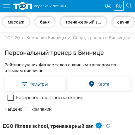
UA
RU
справка и
отзывы
Toggle
navigation
массаж
баня
тренажерный зал
сауна
Избранные
компании
ТОП 20
Компании Винницы
Спорт, красота в Виннице
Персональный тренер в Виннице
Рейтинг лучших Фитнес залов с личным тренером по
Популярные
отзывам винничан
рубрики:
Фильтры
Карта
Стоматологии
Резервное электроснабжение
Ветеринарные
клиники
Найдено
11
компаний
Частные
клиники
EGO fitness school, тренажерный зал