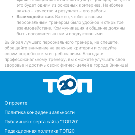
это будет одним из основных критериев. Наиболее
важно – качество и результаты его работы.
Взаимодействие
: Важно, чтобы с вашим
персональным тренером было удобное и открытое
взаимодействие. Коммуникация и общение должны
быть положительными и продуктивными.
Выбирая лучшего персонального тренера, не спешите,
обращайте внимание на важные критерии и следуйте
своим потребностям и требованиям. Благодаря
профессиональному тренеру, вы сможете улучшить свое
здоровье и достичь своих фитнес-целей в городе Винница!
O проекте
Политика конфиденциальности
Публичная оферта сайта "ТОП20"
Редакционная политика ТОП20