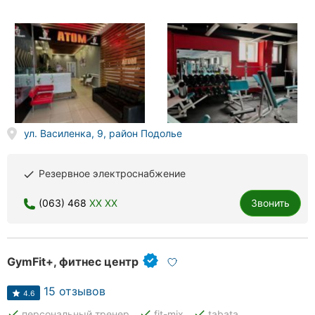
ул. Василенка, 9, район Подолье
Резервное электроснабжение
done
(063) 468
XX XX
Звонить
GymFit+, фитнес центр
15 отзывов
4.6
done
done
done
персональный тренер
fit-mix
tabata