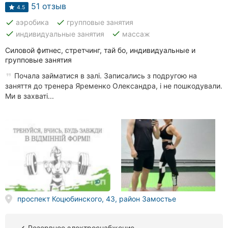
Автошколы
51 отзыв
4.5
done
done
аэробика
групповые занятия
Рестораны
done
done
индивидуальные занятия
массаж
Все
Силовой фитнес, стретчинг, тай бо, индивидуальные и
рубрики
групповые занятия
Почала займатися в залі. Записались з подругою на
заняття до тренера Яременко Олександра, і не пошкодували.
Ми в захваті...
Все
города:
Винница
Житомир
Тернополь
проспект Коцюбинского, 43, район Замостье
Хмельницкий
Резервное электроснабжение