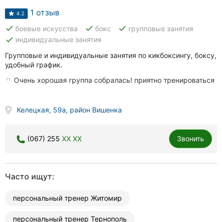
1 отзыв
4.2
done
done
done
боевые искусства
бокс
групповые занятия
done
индивидуальные занятия
Групповые и индивидуальные занятия по кикбоксингу, боксу,
удобный график.
Очень хорошая группа собралась! приятно тренироваться
Келецкая, 59а, район Вишенка
(067) 255
XX XX
Звонить
Часто ищут:
персональный тренер Житомир
персональный тренер Тернополь