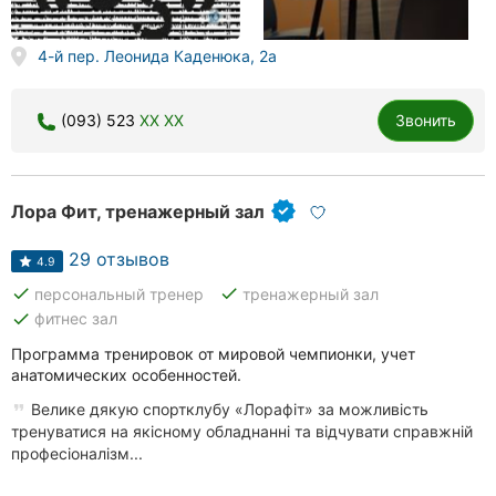
4-й пер. Леонида Каденюка, 2а
(093) 523
XX XX
Звонить
Лора Фит, тренажерный зал
29 отзывов
4.9
done
done
персональный тренер
тренажерный зал
done
фитнес зал
Программа тренировок от мировой чемпионки, учет
анатомических особенностей.
Велике дякую спортклубу «Лорафіт» за можливість
тренуватися на якісному обладнанні та відчувати справжній
професіоналізм...