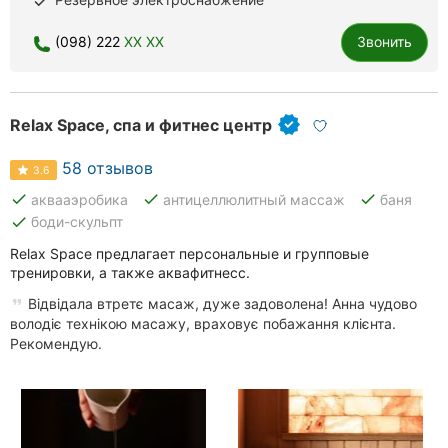
done
Ровно
(098) 222
XX XX
Звонить
Одесса
Кропивницкий
Relax Space, спа и фитнес центр
Киев
58 отзывов
3.6
Харьков
done
done
done
аквааэробика
антицеллюлитный массаж
баня
done
боди-скульпт
Запорожье
Relax Space предлагает персональные и групповые
тренировки, а также аквафитнесс.
Днепр
Відвідала втретє масаж, дуже задоволена! Анна чудово
Львов
володіє технікою масажу, враховує побажання клієнта.
Рекомендую.
Кривой
Рог
Николаев