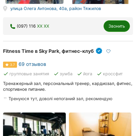
улица Олега Антонова, 40а, район Тяжилов
(097) 116
XX XX
Звонить
Fitness Time в Sky Park, фитнес-клуб
69 отзывов
3.7
done
done
done
done
групповые занятия
зумба
йога
кроссфит
Тренажерный зал, персональный тренер, кардиозал, фитнес,
спортивное питание.
Тренуюся тут, доволі непоганий зал, рекомендую