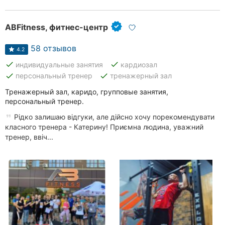
ABFitness, фитнес-центр
58 отзывов
4.2
done
done
индивидуальные занятия
кардиозал
done
done
персональный тренер
тренажерный зал
Тренажерный зал, каридо, групповые занятия,
персональный тренер.
Рідко залишаю відгуки, але дійсно хочу порекомендувати
класного тренера - Катерину! Приємна людина, уважний
тренер, ввіч...