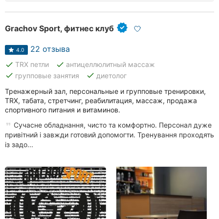
Grachov Sport, фитнес клуб
22 отзыва
4.0
done
done
TRX петли
антицеллюлитный массаж
done
done
групповые занятия
диетолог
Тренажерный зал, персональные и групповые тренировки,
TRX, табата, стретчинг, реабилитация, массаж, продажа
спортивного питания и витаминов.
Сучасне обладнання, чисто та комфортно. Персонал дуже
привітний і завжди готовий допомогти. Тренування проходять
із задо...