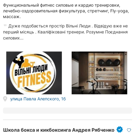
Функциональный фитнес силовые и кардио тренировки,
лечебно-оздоровительная физкультура, стретчинг, Fly-yoga,
массаж.
Дуже подобається простір Вільні Люди . Відвідую вже не
перший місяць . Кваліфіковані тренери. Розумне Поєднання
силових...
улица Павла Алепского, 1б
Школа бокса и кикбоксинга Андрея Рябченко