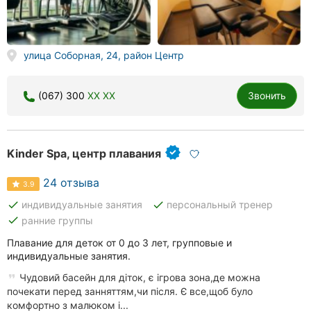
улица Соборная, 24, район Центр
(067) 300
XX XX
Звонить
Kinder Spa, центр плавания
24 отзыва
3.9
done
done
индивидуальные занятия
персональный тренер
done
ранние группы
Плавание для деток от 0 до 3 лет, групповые и
индивидуальные занятия.
Чудовий басейн для діток, є ігрова зона,де можна
почекати перед занняттям,чи після. Є все,щоб було
комфортно з малюком і...