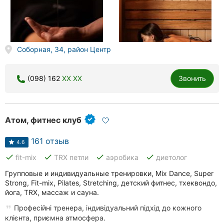
Херсон
Полтава
Соборная, 34, район Центр
Чернигов
Черкассы
(098) 162
XX XX
Звонить
Черновцы
Сумы
Атом, фитнес клуб
Ивано-
161 отзыв
4.6
Франковск
done
done
done
done
fit-mix
TRX петли
аэробика
диетолог
Луцк
Групповые и индивидуальные тренировки, Mix Dance, Super
Strong, Fit-mix, Pilates, Stretching, детский фитнес, тхеквондо,
Ужгород
йога, TRX, массаж и сауна.
Професійні тренера, індивідуальний підхід до кожного
Карпаты
клієнта, приємна атмосфера.