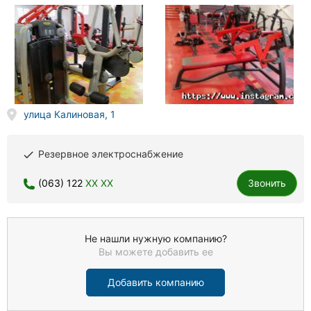
улица Калиновая, 1
Резервное электроснабжение
done
(063) 122
XX XX
Звонить
Не нашли нужную компанию?
Вы можете добавить ее
Добавить компанию