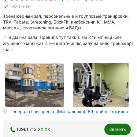
done
TRX петли
Тренажерный зал, персональные и групповые тренировки,
TRX, Tabata, Stretching, StickFit, кикбоксинг, К1, MMA,
массаж, спортивное питание и БАДы.
Відмінна зала. Правила тут такі: 1. Не їсти млинці (без
згущеного молока) 2. Не кататися під залу на вело тренажері
(на...
Генерала Григоренко (Москаленко), 69, район Тяжилов
(096) 713
XX XX
Звонить