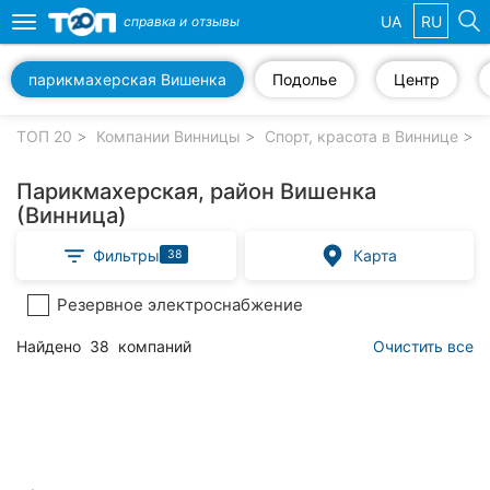
UA
RU
справка и
отзывы
Toggle
navigation
парикмахерская Вишенка
Подолье
Центр
Избранные
компании
ТОП 20
Компании Винницы
Спорт, красота в Виннице
Парикмахерская, район Вишенка
(Винница)
Популярные
Фильтры
Карта
38
рубрики:
Резервное электроснабжение
Стоматологии
Найдено
38
компаний
Очистить все
Ветеринарные
клиники
Частные
клиники