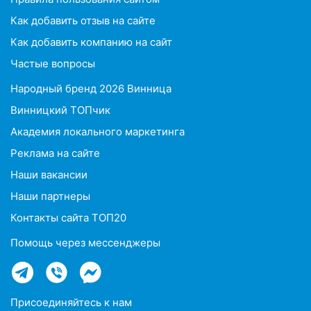
Ровно
Как добавить отзыв на сайте
Как добавить компанию на сайт
Одесса
Частые вопросы
Кропивницкий
Народный бренд 2026 Винница
Киев
Винницкий ТОПчик
Академия локального маркетинга
Харьков
Реклама на сайте
Запорожье
Наши вакансии
Днепр
Наши партнеры
Контакты сайта ТОП20
Львов
Помощь через мессенджеры
Кривой
Рог
Николаев
Присоединяйтесь к нам