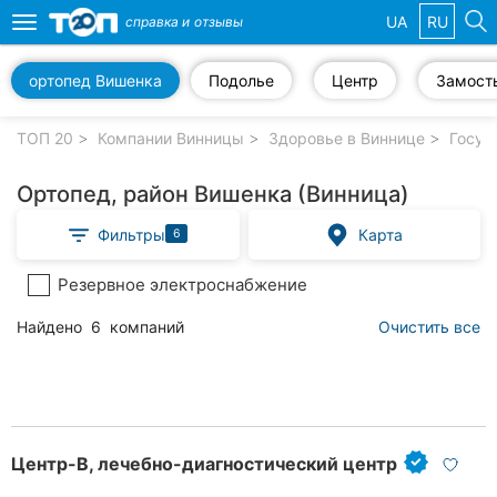
UA
RU
справка и
отзывы
Toggle
navigation
ортопед Вишенка
Подолье
Центр
Замост
Избранные
компании
ТОП 20
Компании Винницы
Здоровье в Виннице
Госуд
Ортопед, район Вишенка (Винница)
Фильтры
Карта
6
Популярные
рубрики:
Резервное электроснабжение
Стоматологии
Найдено
6
компаний
Очистить все
Ветеринарные
клиники
Частные
клиники
Центр-B, лечебно-диагностический центр