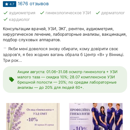
Автошколы
1676 отзывов
4.7
done
done
done
аудиометрия
гинекологическое УЗИ
дерматолог
Рестораны
done
кардиолог
Все
Консультации врачей, УЗИ, ЭКГ, рентген, аудиометрия,
рубрики
хирургическое лечение, лабораторные анализы, вакцинация,
подбор слуховых аппаратов.
Якби мені довелося знову обирати, кому довірити своє
здоров'я, я без жодних вагань обрала б Центр «В» у Вінниці.
Три рок...
Все
Акции августа: 01.06–31.08 осмотр гинеколога + УЗИ
города:
малого таза — скидка 10%; 28.07 комплексное УЗИ
local_offer
брюшной полости — 20%; по средам лабораторные
Винница
анализы — до 20% для людей 60+.
Житомир
Тернополь
Хмельницкий