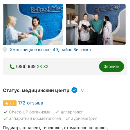
Хмельницкое шоссе, 49, район Вишенка
(096) 969
XX XX
Звонить
Статус, медицинский центр
172 отзыва
3.3
done
done
Check‑UP организма
аллерголог
done
done
аппаратная косметология
аудиометрия
Педиатр, терапевт, гинеколог, стоматолог, невролог,