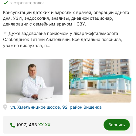
done
гастроэнтеролог
Консультации детских и взрослых врачей, операции одного
дня, УЗИ, эндоскопия, анализы, дневной стационар,
декларации с семейным врачом НСЗУ.
Дуже задоволена прийомом у лікаря-офтальмолога
Слободянюк Тетяни Анатоліївни. Все детально пояснила,
уважно вислухала, п...
ул. Хмельницкое шоссе, 92, район Вишенка
(097) 463
XX XX
Звонить