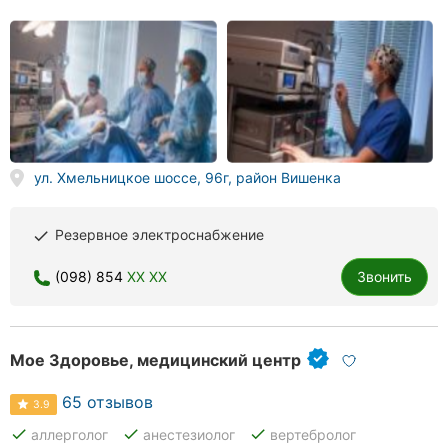
Херсон
Полтава
Чернигов
Черкассы
ул. Хмельницкое шоссе, 96г, район Вишенка
Черновцы
Резервное электроснабжение
done
Сумы
(098) 854
XX XX
Звонить
Ивано-
Франковск
Луцк
Мое Здоровье, медицинский центр
Ужгород
65 отзывов
3.9
Карпаты
done
done
done
аллерголог
анестезиолог
вертебролог