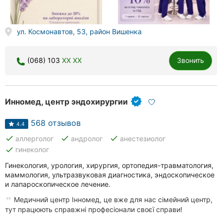
Ровно
Одесса
ул. Космонавтов, 53, район Вишенка
Кропивницкий
(068) 103
XX XX
Звонить
Киев
Харьков
Инномед, центр эндохирургии
Запорожье
568 отзывов
4.4
Днепр
done
done
done
аллерголог
андролог
анестезиолог
done
гинеколог
Львов
Гинекология, урология, хирургия, ортопедия-травматология,
маммология, ультразвуковая диагностика, эндоскопическое
Кривой
и лапароскопическое лечение.
Рог
Медичний центр Інномед, це вже для нас сімейний центр,
тут працюють справжні професіонали своєї справи!
Николаев