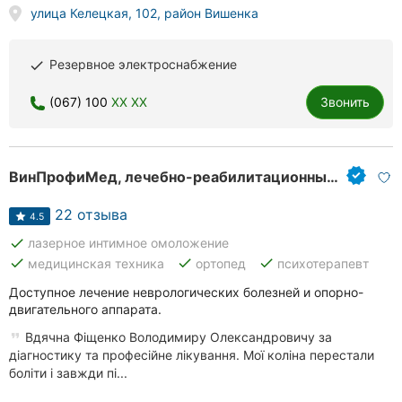
улица Келецкая, 102, район Вишенка
Резервное электроснабжение
done
(067) 100
XX XX
Звонить
ВинПрофиМед, лечебно-реабилитационный центр
22 отзыва
4.5
done
лазерное интимное омоложение
done
done
done
медицинская техника
ортопед
психотерапевт
Доступное лечение неврологических болезней и опорно-
двигательного аппарата.
Вдячна Фіщенко Володимиру Олександровичу за
діагностику та професійне лікування. Мої коліна перестали
боліти і завжди пі...