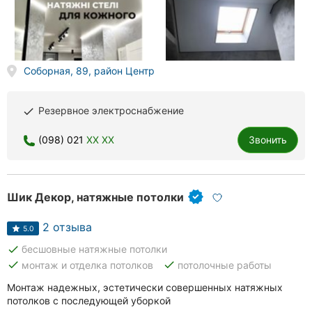
Херсон
Полтава
Соборная, 89, район Центр
Чернигов
Черкассы
Резервное электроснабжение
done
Черновцы
(098) 021
XX XX
Звонить
Сумы
Ивано-
Шик Декор, натяжные потолки
Франковск
2 отзыва
5.0
Луцк
done
бесшовные натяжные потолки
done
done
монтаж и отделка потолков
потолочные работы
Ужгород
Монтаж надежных, эстетически совершенных натяжных
Карпаты
потолков с последующей уборкой