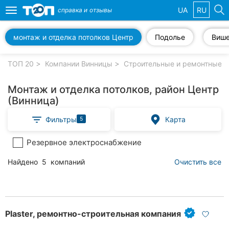
UA
RU
справка и
отзывы
Toggle
navigation
монтаж и отделка потолков Центр
Подолье
Виш
Избранные
компании
ТОП 20
Компании Винницы
Строительные и ремонтные р
Монтаж и отделка потолков, район Центр
(Винница)
Популярные
Фильтры
Карта
5
рубрики:
Резервное электроснабжение
Стоматологии
Найдено
5
компаний
Очистить все
Ветеринарные
клиники
Частные
клиники
Plaster, ремонтно-строительная компания