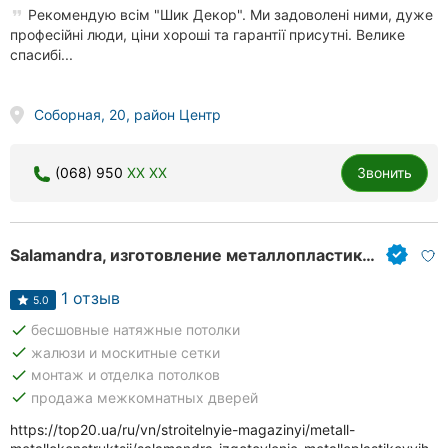
Рекомендую всім "Шик Декор". Ми задоволені ними, дуже
професійні люди, ціни хороші та гарантії присутні. Велике
спасибі...
Соборная, 20, район Центр
(068) 950
XX XX
Звонить
Salamandra, изготовление металлопластиковых конструкций
1 отзыв
5.0
done
бесшовные натяжные потолки
done
жалюзи и москитные сетки
done
монтаж и отделка потолков
done
продажа межкомнатных дверей
https://top20.ua/ru/vn/stroitelnyie-magazinyi/metall-