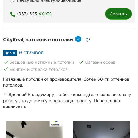
Резервное электроснабжение
done
Ровно
(067) 525
XX XX
Звонить
Одесса
Кропивницкий
CityReal, натяжные потолки
Киев
9 отзывов
5.0
Харьков
done
done
бесшовные натяжные потолки
магазин обоев
done
монтаж и отделка потолков
Запорожье
Натяжные потолки от производителя, более 50-ти оттенков
потолков.
Днепр
Вдячний Володимиру, та його команді за якісно виконану
Львов
роботу., та допомогу в реалізації проекту. Попередньо
викликав к...
Кривой
Рог
Николаев