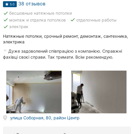
Автошколы
38 отзывов
5.0
done
бесшовные натяжные потолки
Рестораны
done
done
монтаж и отделка потолков
отделочные работы
done
электрик
Все
рубрики
Натяжные потолки, срочный ремонт, демонтаж, сантехника,
электрика
Дуже задоволений співпрацією з компанією. Справжні
фахівці своєі справи. Так тримати. Всім рекомендую.
Все
города:
Винница
Житомир
Тернополь
улица Соборная, 80, район Центр
Хмельницкий