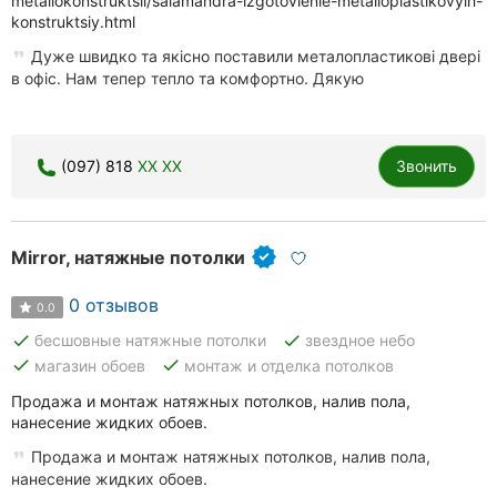
metallokonstruktsii/salamandra-izgotovlenie-metalloplastikovyih-
konstruktsiy.html
Дуже швидко та якісно поставили металопластикові двері
в офіс. Нам тепер тепло та комфортно. Дякую
(097) 818
XX XX
Звонить
Mirror, натяжные потолки
0 отзывов
0.0
done
done
бесшовные натяжные потолки
звездное небо
done
done
магазин обоев
монтаж и отделка потолков
Продажа и монтаж натяжных потолков, налив пола,
нанесение жидких обоев.
Продажа и монтаж натяжных потолков, налив пола,
нанесение жидких обоев.