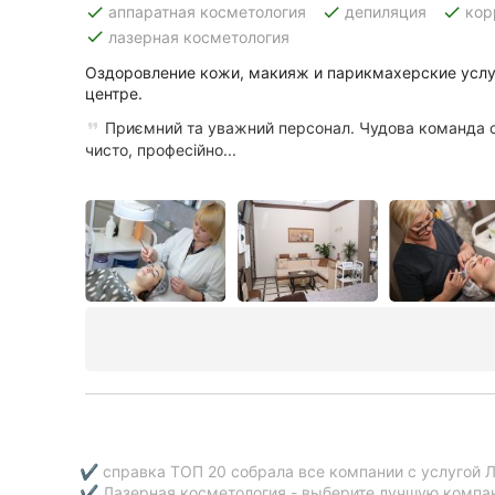
done
done
done
аппаратная косметология
депиляция
кор
done
лазерная косметология
Оздоровление кожи, макияж и парикмахерские услу
центре.
Приємний та уважний персонал. Чудова команда спе
чисто, професійно...
✔ справка ТОП 20 собрала все компании с услугой Л
✔ Лазерная косметология - выберите лучшую компан