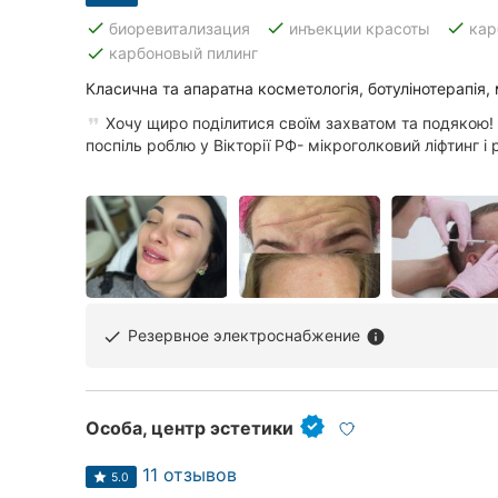
done
done
done
биоревитализация
инъекции красоты
кар
done
карбоновый пилинг
Класична та апаратна косметологія, ботулінотерапія,
Хочу щиро поділитися своїм захватом та подякою! 
поспіль роблю у Вікторії РФ- мікроголковий ліфтинг і р
Резервное электроснабжение
done
info
Особа, центр эстетики
11 отзывов
5.0