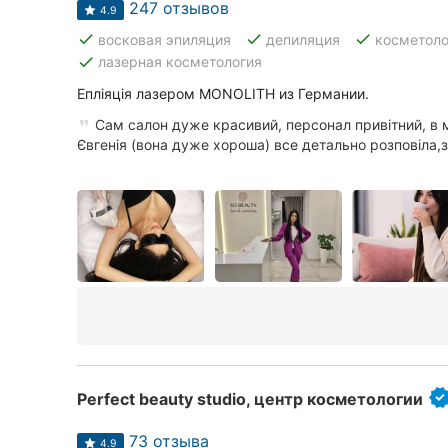
247 отзывов
4.9
Сумы
done
done
done
восковая эпиляция
депиляция
косметоло
done
лазерная косметология
Ивано-Франковск
Епліяція лазером MONOLITH из Германии.
Луцк
Сам салон дуже красивий, персонал привітний, в 
Євгенія (вона дуже хороша) все детально розповіла,з
Ужгород
Карпаты
Perfect beauty studio, центр косметологии
73 отзыва
4.9