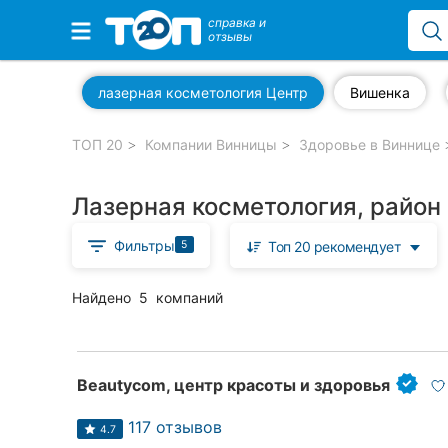
справка и
отзывы
Избранные компании
лазерная косметология Центр
Вишенка
ТОП 20
Компании Винницы
Здоровье в Виннице
Популярные рубрики:
Лазерная косметология, район
Стоматологии
Фильтры
5
Топ 20 рекомендует
Ветеринарные клиники
Частные клиники
Найдено
5
компаний
Автошколы
Рестораны
Beautycom, центр красоты и здоровья
Все рубрики
117 отзывов
4.7