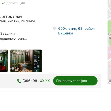
done
депиляция
а, аппаратная
ия, чистки, пилинги,
600-летия, 68, район
Вишенка
 Завдяки
ершеною Ірин...
(096) 981
XX XX
Показать телефон