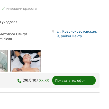
done
инъекции красоты
и уходовая
ул. Краснокрестовская,
метолога Ольгу!
9, район Центр
 після...
(067) 107
XX XX
Показать телефон