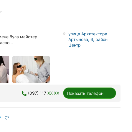
г
улица Архитектора
мене була майстер
Артынова, 6, район
аспо...
Центр
(097) 117
XX XX
Показать телефон