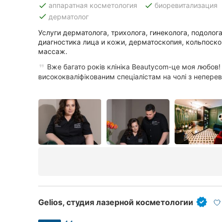
done
done
аппаратная косметология
биоревитализация
done
дерматолог
Услуги дерматолога, трихолога, гинеколога, подолог
Все города:
диагностика лица и кожи, дерматоскопия, кольпоскоп
массаж.
Винница
Вже багато років клініка Beautycom-це моя любов!
Житомир
висококваліфікованим спеціалістам на чолі з неперев
Тернополь
Хмельницкий
Ровно
Одесса
Кропивницкий
Gelios, студия лазерной косметологии
Киев