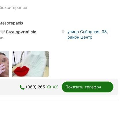
бокситерапия
 мезотерапія
улица Соборная, 38,
🤍 Вже другий рік
район Центр
е...
(063) 265
XX XX
Показать телефон