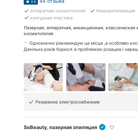
44 отзыва
Харьков
4.8
done
done
аппаратная косметология
биоревитализация
Запорожье
done
контурная пластика
Лазерная, аппаратная, инъекционная, классическая 
Днепр
косметология
Львов
Однозначно рекомендую це місце ,а особливо кос
Декілька років борюся із проблемою розацеа.І нарешті
Кривой Рог
Николаев
Херсон
Полтава
Резервное электроснабжение
done
Чернигов
Черкассы
SoBeauty, лазерная эпиляция
Черновцы