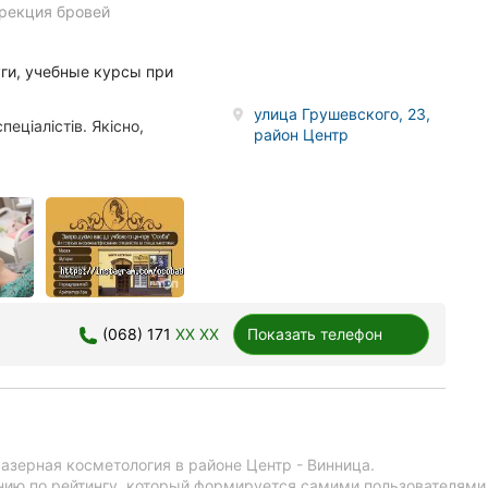
рекция бровей
ги, учебные курсы при
улица Грушевского, 23,
ціалістів. Якісно,
район Центр
(068) 171
XX XX
Показать телефон
азерная косметология в районе Центр - Винница.
ию по рейтингу, который формируется самими пользователями 