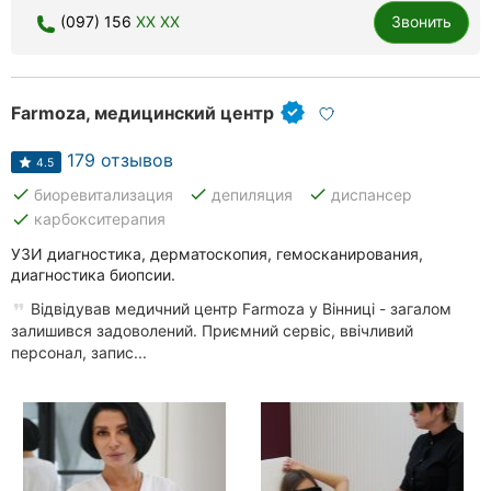
(097) 156
XX XX
Звонить
Ровно
Одесса
Farmoza, медицинский центр
Кропивницкий
179 отзывов
Киев
4.5
done
done
done
биоревитализация
депиляция
диспансер
Харьков
done
карбокситерапия
УЗИ диагностика, дерматоскопия, гемосканирования,
Запорожье
диагностика биопсии.
Днепр
Відвідував медичний центр Farmoza у Вінниці - загалом
залишився задоволений. Приємний сервіс, ввічливий
Львов
персонал, запис...
Кривой
Рог
Николаев