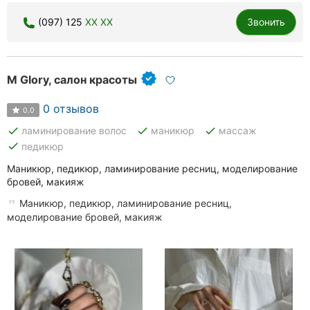
(097) 125
XX XX
Звонить
M Glory, салон красоты
0 отзывов
0.0
done
done
done
ламинирование волос
маникюр
массаж
done
педикюр
Маникюр, педикюр, ламинирование ресниц, моделирование
бровей, макияж
Маникюр, педикюр, ламинирование ресниц,
моделирование бровей, макияж