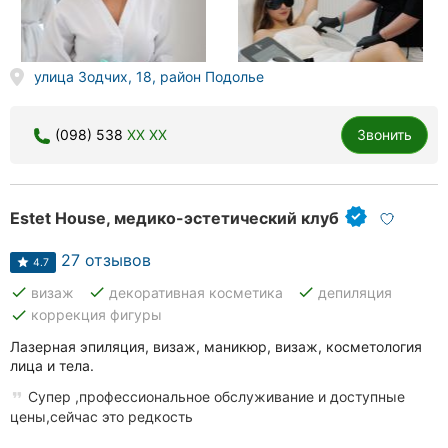
Херсон
Полтава
улица Зодчих, 18, район Подолье
Чернигов
(098) 538
XX XX
Звонить
Черкассы
Черновцы
Estet House, медико-эстетический клуб
Сумы
27 отзывов
4.7
Ивано-
done
done
done
визаж
декоративная косметика
депиляция
Франковск
done
коррекция фигуры
Луцк
Лазерная эпиляция, визаж, маникюр, визаж, косметология
лица и тела.
Ужгород
Супер ,профессиональное обслуживание и доступные
цены,сейчас это редкость
Карпаты