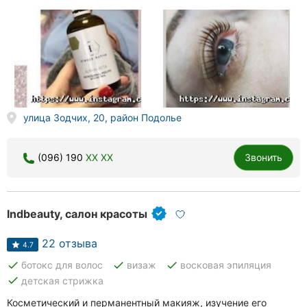
улица Зодчих, 20, район Подолье
(096) 190
XX XX
Звонить
Indbeauty, салон красоты
22 отзыва
4.7
done
done
done
ботокс для волос
визаж
восковая эпиляция
done
детская стрижка
Косметический и перманентный макияж, изучение его