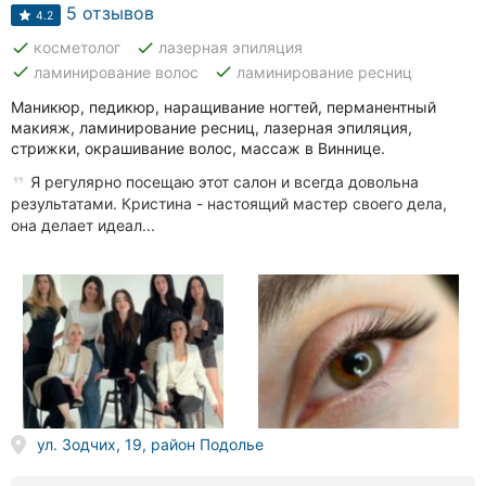
Автошколы
5 отзывов
4.2
done
done
косметолог
лазерная эпиляция
Рестораны
done
done
ламинирование волос
ламинирование ресниц
Все
Маникюр, педикюр, наращивание ногтей, перманентный
рубрики
макияж, ламинирование ресниц, лазерная эпиляция,
стрижки, окрашивание волос, массаж в Виннице.
Я регулярно посещаю этот салон и всегда довольна
результатами. Кристина - настоящий мастер своего дела,
она делает идеал...
Все
города:
Винница
Житомир
Тернополь
ул. Зодчих, 19, район Подолье
Хмельницкий