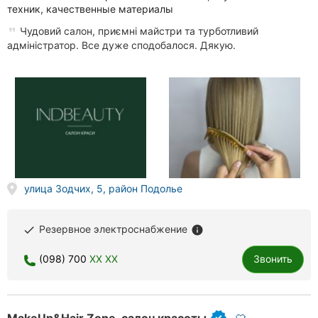
техник, качественные материалы
Чудовий салон, приємні майстри та турботливий
адміністратор. Все дуже сподобалося. Дякую.
улица Зодчих, 5, район Подолье
Резервное электроснабжение
done
info
(098) 700
XX XX
Звонить