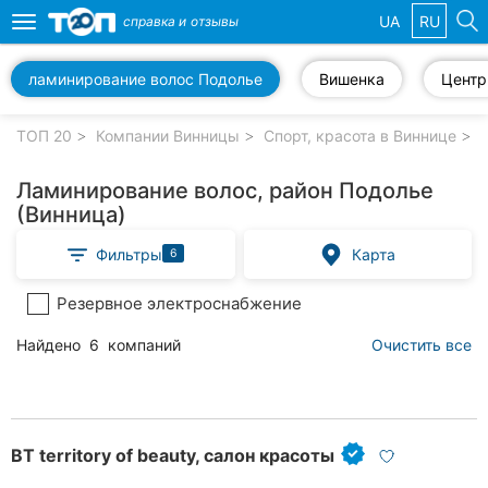
UA
RU
справка и
отзывы
Toggle
navigation
ламинирование волос Подолье
Вишенка
Центр
Избранные
компании
ТОП 20
Компании Винницы
Спорт, красота в Виннице
Ламинирование волос, район Подолье
(Винница)
Популярные
Фильтры
Карта
6
рубрики:
Резервное электроснабжение
Стоматологии
Найдено
6
компаний
Очистить все
Ветеринарные
клиники
Частные
клиники
BT territory of beauty, салон красоты