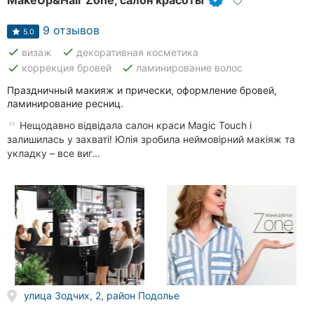
MakeUp&Hair Zone, салон красоты
9 отзывов
5.0
done
done
визаж
декоративная косметика
done
done
коррекция бровей
ламинирование волос
Праздничный макияж и прически, оформление бровей,
ламинирование ресниц.
Нещодавно відвідала салон краси Magic Touch і
залишилась у захваті! Юлія зробила неймовірний макіяж та
укладку – все виг...
улица Зодчих, 2, район Подолье