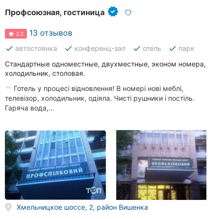
Профсоюзная, гостиница
13 отзывов
2.2
done
done
done
done
автостоянка
конференц-зал
отель
парк
Стандартные одноместные, двухместные, эконом номера,
холодильник, столовая.
Готель у процесі відновлення! В номері нові меблі,
телевізор, холодильник, одіяла. Чисті рушники і постіль.
Гаряча вода,...
Хмельницкое шоссе, 2, район Вишенка