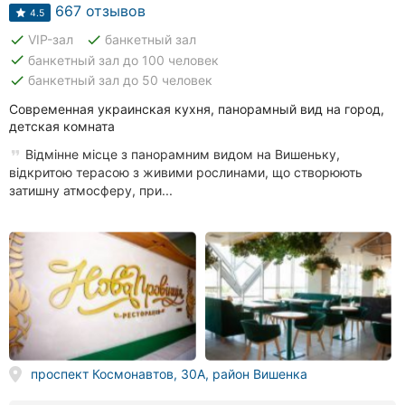
Автошколы
667 отзывов
4.5
done
done
VIP-зал
банкетный зал
Рестораны
done
банкетный зал до 100 человек
done
банкетный зал до 50 человек
Все
рубрики
Современная украинская кухня, панорамный вид на город,
детская комната
Відмінне місце з панорамним видом на Вишеньку,
відкритою терасою з живими рослинами, що створюють
затишну атмосферу, при...
Все
города:
Винница
Житомир
Тернополь
проспект Космонавтов, 30А, район Вишенка
Хмельницкий