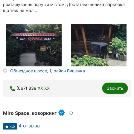
розташування поруч з містом. Достатньо велика парковка
що теж не мал...
Объездное шоссе, 1, район Вишенка
(067) 339
XX XX
Звонить
Miro Space, коворкинг
4 отзыва
4.0