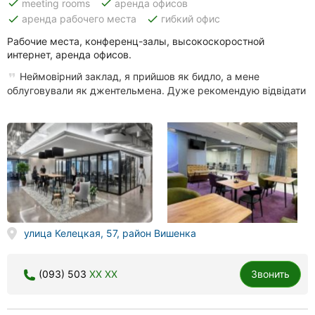
done
done
meeting rooms
аренда офисов
done
done
аренда рабочего места
гибкий офис
Рабочие места, конференц-залы, высокоскоростной
интернет, аренда офисов.
Неймовірний заклад, я прийшов як бидло, а мене
облуговували як джентельмена. Дуже рекомендую відвідати
улица Келецкая, 57, район Вишенка
(093) 503
XX XX
Звонить