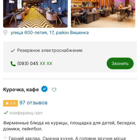
Херсон
Полтава
улица 600-летия, 17, район Вишенка
Чернигов
Черкассы
Резервное электроснабжение
done
Черновцы
(093) 045
XX XX
Звонить
Сумы
Ивано-
Курочка, кафе
Франковск
97 отзывов
3.9
Луцк
done
конференц-зал
Ужгород
Фирменные блюда из курицы, площадка для детей, беседки,
домики, пейнтбол.
Карпаты
Гарний заклад. Смачна кухня. А головне зручне місце