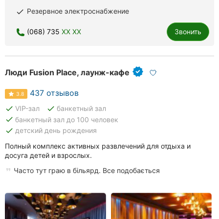
Ровно
Резервное электроснабжение
done
Одесса
(068) 735
XX XX
Звонить
Кропивницкий
Люди Fusion Place, лаунж-кафе
Киев
437 отзывов
Харьков
3.8
done
done
VIP-зал
банкетный зал
Запорожье
done
банкетный зал до 100 человек
done
детский день рождения
Днепр
Полный комплекс активных развлечений для отдыха и
досуга детей и взрослых.
Львов
Часто тут граю в більярд. Все подобається
Кривой
Рог
Николаев