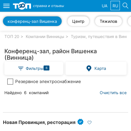
UA
RU
справка и
отзывы
Toggle
navigation
конференц-зал Вишенка
Центр
Тяжилов
Избранные
компании
ТОП 20
Компании Винницы
Туризм, путешествия в Винн
Конференц-зал, район Вишенка
(Винница)
Популярные
Фильтры
Карта
6
рубрики:
Резервное электроснабжение
Стоматологии
Найдено
6
компаний
Очистить все
Ветеринарные
клиники
Частные
клиники
Новая Провинция, ресторация