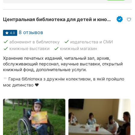
Ровно
Центральная библиотека для детей и юношества
Одесса
8 отзывов
Кропивницкий
4.0
done
done
абонемент в библиотеку
издательства и СМИ
Киев
done
done
книжные выставки
книжный магазин
Харьков
Хранение печатных изданий, читальный зал, архив,
обслуживающий персонал, научные выставки, открытый
книжный фонд, дополнительные услуги.
Запорожье
Гарна бібліотека з дружнім колективом, в якій пройшло
Днепр
моє дитинство ❤️
Львов
Кривой
Рог
Николаев