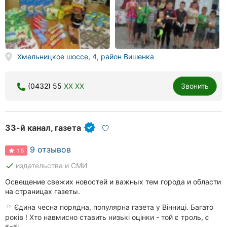
Хмельницкое шоссе, 4, район Вишенка
(0432) 55
XX XX
Звонить
33-й канал, газета
9 отзывов
1.5
done
издательства и СМИ
Освещение свежих новостей и важных тем города и области
на страницах газеты.
Єдина чесна порядна, популярна газета у Вінниці. Багато
років ! Хто навмисно ставить низькі оцінки - той є троль, є