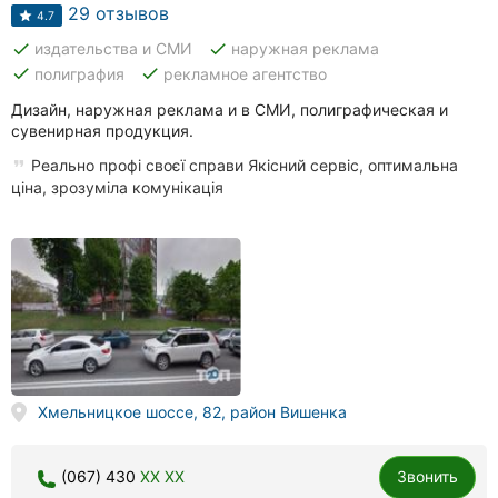
Автошколы
29 отзывов
4.7
done
done
издательства и СМИ
наружная реклама
Рестораны
done
done
полиграфия
рекламное агентство
Все
Дизайн, наружная реклама и в СМИ, полиграфическая и
рубрики
сувенирная продукция.
Реально профі своєї справи Якісний сервіс, оптимальна
ціна, зрозуміла комунікація
Все
города:
Винница
Житомир
Хмельницкое шоссе, 82, район Вишенка
Тернополь
Хмельницкий
(067) 430
XX XX
Звонить