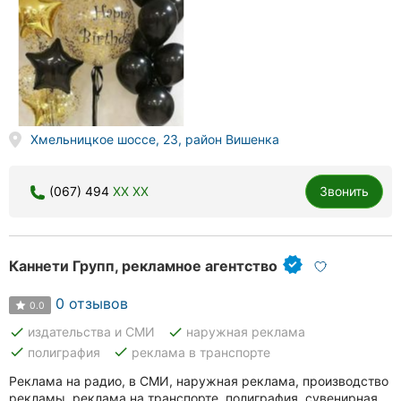
Хмельницкое шоссе, 23, район Вишенка
(067) 494
XX XX
Звонить
Каннети Групп, рекламное агентство
0 отзывов
0.0
done
done
издательства и СМИ
наружная реклама
done
done
полиграфия
реклама в транспорте
Реклама на радио, в СМИ, наружная реклама, производство
рекламы, реклама на транспорте, полиграфия, сувенирная