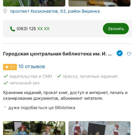
Херсон
проспект Космонавтов, 63, район Вишенка
Полтава
(063) 125
XX XX
Звонить
Чернигов
Черкассы
Городская центральная библиотека им. И. Бевза
Черновцы
10 отзывов
3.7
Сумы
done
done
издательства и СМИ
пресса, печатные издания
done
читальный зал
Ивано-
Франковск
Хранение изданий, прокат книг, доступ в интернет, печать и
сканирование документов, абонемент читателя.
Луцк
дуже подобається ця бібліотека
Ужгород
Карпаты