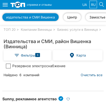
UA
RU
справка и
отзывы
Toggle
navigation
издательства и СМИ Вишенка
Центр
Замостье
Избранные
компании
ТОП 20
Компании Винницы
Бизнес услуги в Виннице
Р
Издательства и СМИ, район Вишенка
(Винница)
Популярные
Фильтры
Карта
6
рубрики:
Резервное электроснабжение
Стоматологии
Найдено
6
компаний
Очистить все
Ветеринарные
клиники
Частные
клиники
Sunny, рекламное агентство