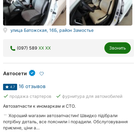
Херсон
Полтава
улица Батожская, 16Б, район Замостье
Чернигов
Черкассы
(097) 589
XX XX
Звонить
Черновцы
Сумы
Автосети
Ивано-
16 отзывов
4.7
Франковск
done
done
продажа стартеров
фурнитура для автомобилей
Луцк
Автозапчасти к иномаркам и СТО.
Хороший магазин автозапчастин! Швидко підібрали
Ужгород
потрібну деталь, все пояснили і порадили. Обслуговування
приємне, ціни а...
Карпаты