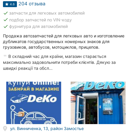
Автошколы
204 отзыва
4.6
done
запчасти для легковых автомобилей
Рестораны
done
подбор запчастей по VIN-коду
done
фурнитура для автомобилей
Все
рубрики
Продажа автозапчастей для легковых авто и изготовление
дубликатов государственных номерных знаков для
грузовиков, автобусов, мотоциклов, прицепов.
В складний час для країни, магазин старається
максимально задовольнити потреби клієнтів. Дякую за
швидкі реакції та обсл...
Все
города:
Винница
Житомир
Тернополь
Хмельницкий
ул. Винниченка, 13, район Замостье