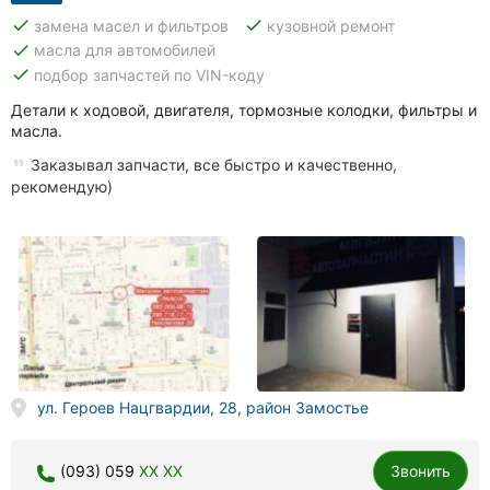
done
done
замена масел и фильтров
кузовной ремонт
done
масла для автомобилей
done
подбор запчастей по VIN-коду
Детали к ходовой, двигателя, тормозные колодки, фильтры и
масла.
Заказывал запчасти, все быстро и качественно,
рекомендую)
ул. Героев Нацгвардии, 28, район Замостье
(093) 059
XX XX
Звонить