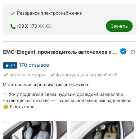
Ровно
Резервное электроснабжение
done
Одесса
(093) 170
XX XX
Звонить
Кропивницкий
Киев
EMC-Elegant, производитель авточехлов и автоковримов
Харьков
170 отзывов
4.7
Запорожье
done
done
автоаксессуары
фурнитура для автомобилей
Изготовление и реализация авточехлов.
Днепр
Хочу поділитися своїм чудовим досвідом! Замовляла
Львов
чохли для автомобіля — і залишилася більш ніж задоволена
😊 Якість прос...
Кривой
Рог
Николаев