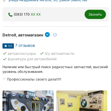
(093) 170
XX XX
Звонить
Detroit, автомагазин
7 отзывов
5.0
done
done
автоаксессуары
б/у автозапчасти
done
фурнитура для автомобилей
Наличие или быстрый поиск редкостных запчастей, высокий
уровень обслуживания.
Профессионалы своего дела!!!!!