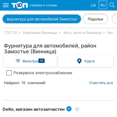
UA
RU
справка и
отзывы
Toggle
navigation
фурнитура для автомобилей Замостье
Подолье
Избранные
компании
ТОП 20
Компании Винницы
Авто, мото в Виннице
Авто
Фурнитура для автомобилей, район
Замостье (Винница)
Популярные
Фильтры
Карта
10
рубрики:
Резервное электроснабжение
Стоматологии
Найдено
10
компаний
Очистить все
Ветеринарные
клиники
Частные
клиники
DeKo, магазин автозапчастин