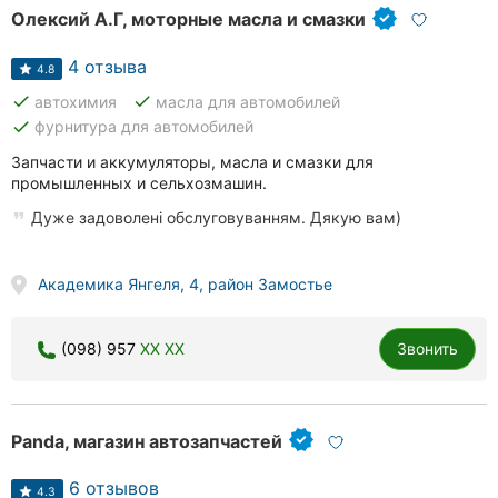
Олексий А.Г, моторные масла и смазки
4 отзыва
4.8
done
done
автохимия
масла для автомобилей
done
фурнитура для автомобилей
Запчасти и аккумуляторы, масла и смазки для
промышленных и сельхозмашин.
Дуже задоволені обслуговуванням. Дякую вам)
Академика Янгеля, 4, район Замостье
(098) 957
XX XX
Звонить
Panda, магазин автозапчастей
6 отзывов
4.3