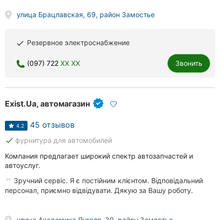
улица Брацлавская, 69, район Замостье
Резервное электроснабжение
done
(097) 722
XX XX
Звонить
Exist.Ua, автомагазин
45 отзывов
4.2
done
фурнитура для автомобилей
Компания предлагает широкий спектр автозапчастей и
автоуслуг.
Зручний сервіс. Я є постійним клієнтом. Відповідальний
персонал, приємно відвідувати. Дякую за Вашу роботу.
улица Академика Янгеля, 30, район Замостье