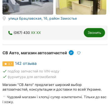
улица Брацлавская, 16, район Замостье
(067) 430
XX XX
Звонить
СВ Авто, магазин автозапчастей
142 отзыва
3.7
done
подбор запчастей по VIN-коду
done
фурнитура для автомобилей
Магазин "СВ Авто" предлагает широкий выбор
автозапчастей, консультации и доставки по всей Украине.
Чудовий магазин і хлопці супер компетентні. Тільки до вас
і хожу.