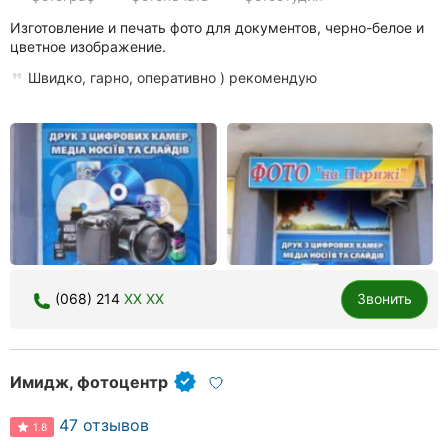
Ровно
Изготовление и печать фото для документов, черно-белое и
цветное изображение.
Одесса
Швидко, гарно, оперативно ) рекомендую
Кропивницкий
Киев
Харьков
Запорожье
Днепр
(068) 214
XX XX
Звонить
Львов
Кривой
Имидж, фотоцентр
Рог
47 отзывов
Николаев
1.8