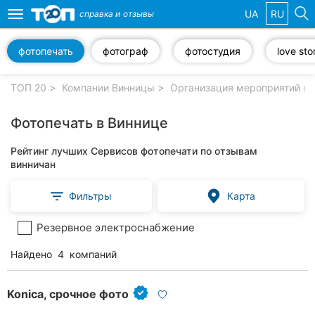
UA
RU
справка и
отзывы
Toggle
navigation
фотопечать
фотограф
фотостудия
love sto
Избранные
компании
ТОП 20
Компании Винницы
Организация мероприятий в 
Фотопечать в Виннице
Рейтинг лучших Сервисов фотопечати по отзывам
Популярные
винничан
рубрики:
Фильтры
Карта
Стоматологии
Резервное электроснабжение
Ветеринарные
клиники
Найдено
4
компаний
Частные
клиники
Konica, срочное фото