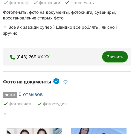
done
done
done
фотограф
фотокниги
фотопечать
Херсон
Фотопечать, фото на документы, фотокниги, сувениры,
восстановление старых фото.
Полтава
Все як завжди супер ) Швидко все роблять , якісно і
Чернигов
зручно.
Черкассы
(043) 269
XX XX
Звонить
Черновцы
Сумы
Фото на документы
Ивано-
Франковск
0 отзывов
0.0
Луцк
done
done
фотопечать
фотостудия
Ужгород
Карпаты