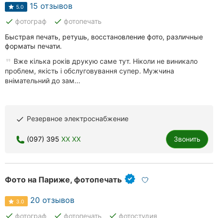
Автошколы
15 отзывов
5.0
done
done
фотограф
фотопечать
Рестораны
Быстрая печать, ретушь, восстановление фото, различные
Все
форматы печати.
рубрики
Вже кілька років друкую саме тут. Ніколи не виникало
проблем, якість і обслуговування супер. Мужчина
внімательний до зам...
Все
Резервное электроснабжение
done
города:
(097) 395
XX XX
Звонить
Винница
Житомир
Фото на Париже, фотопечать
Тернополь
20 отзывов
3.0
Хмельницкий
done
done
done
фотограф
фотопечать
фотостудия