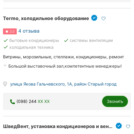
Ровно
Termo, холодильное оборудование
Одесса
4 отзыва
Кропивницкий
2.0
done
done
бытовые кондиционеры
системы вентиляции
Киев
done
холодильная техника
Витрины, морозильные, стеллажи, кондиционеры, ремонт
Харьков
Большой выставочный зал,компетентные менеджеры!
Запорожье
Днепр
улица Якова Гальчевского, 1А, район Старый город
Львов
(098) 244
XX XX
Звонить
Кривой
Рог
ШведВент, установка кондиционеров и вентиляций
Николаев