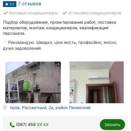
Автошколы
7 отзывов
5.0
done
done
бытовые кондиционеры
установка кондиционеров
Рестораны
Подбор оборудования, проектирование работ, поставка
Все
материалов, монтаж кондиционеров, квалификация
рубрики
персонала.
Рекомендую. Швидко, ціна якість, професійно, якісно,
дуже задоволений.
Все
города:
Винница
Житомир
пров. Рассветный, 2а, район Ленинский
Тернополь
Хмельницкий
(067) 459
XX XX
Звонить