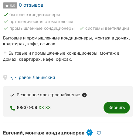
0 отзывов
0.0
Херсон
done
бытовые кондиционеры
Полтава
done
ортопедическая стоматология
done
done
промышленные кондиционеры
системы вентиляции
Чернигов
Бытовые и промышленные кондиционеры, монтаж в домах,
квартирах, кафе, офисах.
Черкассы
Бытовые и промышленные кондиционеры, монтаж в
Черновцы
домах, квартирах, кафе, офисах.
Сумы
-, -, район Ленинский
Ивано-
Франковск
Резервное электроснабжение
done
info
Луцк
(093) 909
XX XX
Звонить
Ужгород
Карпаты
Евгений, монтаж кондиционеров