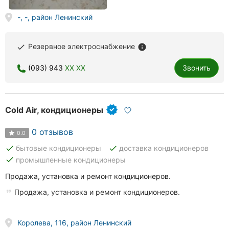
-, -, район Ленинский
Резервное электроснабжение
done
info
(093) 943
XX XX
Звонить
Cold Air, кондиционеры
0 отзывов
0.0
done
done
бытовые кондиционеры
доставка кондиционеров
done
промышленные кондиционеры
Продажа, установка и ремонт кондиционеров.
Продажа, установка и ремонт кондиционеров.
Королева, 116, район Ленинский