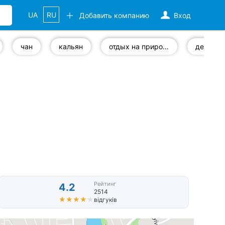
UA
RU
Добавить компанию
Вход
чан
кальян
отдых на природе
детская
Рейтинг
4.2
2514
★★★★★
★★★★★
відгуків