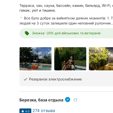
Терраса, чан, сауна, бассейн, камин, бильярд, Wi-Fi,
гамак, уют и тишина.
Все було добре за вийнятком деяких моментів: 1. Т
людей на 3 суток залишили один неповний рулончик..
local_offer
Знижка -20% для військових та ветеранів
Резервное электроснабжение
done
Березка, база отдыха
274 отзыва
4.0