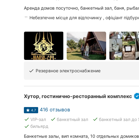
Харьков
Аренда домов посуточно, банкетный зал, баня, рыба
Запорожье
Небезпечне місце для відпочинку , офіціант підбур
Днепр
Львов
Кривой Рог
Николаев
Резервное электроснабжение
done
Херсон
Полтава
Хутор, гостинично-ресторанный комплекс
Чернигов
416 отзывов
4.7
done
done
done
VIP-зал
банкетный зал
банкетный зал до 
Черкассы
done
бильярд
Черновцы
Банкетные залы, вип комната, 10 отдельных домиков,