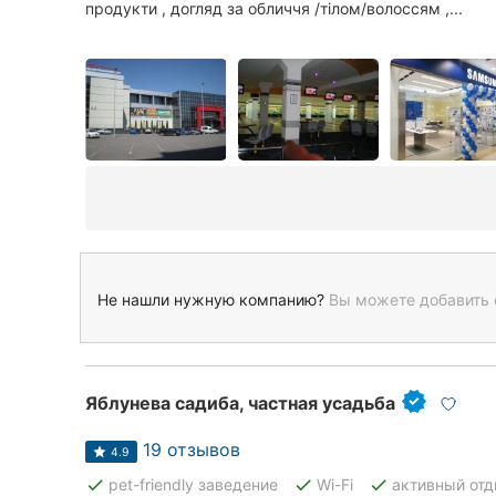
продукти , догляд за обличчя /тілом/волоссям ,...
Не нашли нужную компанию?
Вы можете добавить 
Яблунева садиба, частная усадьба
19 отзывов
4.9
done
done
done
pet-friendly заведение
Wi-Fi
активный от