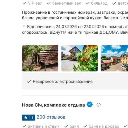
done
done
done
done
VIP-зал
банкетный зал
бильярд
детс
Проживание в гостиничных номерах, завтраки, охра
блюда украинской и европейской кухни, банкетные з
Все города:
Відпочивали з 24.07.2026 по 27.07.2026 в номері л
Винница
сподобалось! Відчуття наче ти приїхав ДОДОМУ. Ввічл
Житомир
Тернополь
Хмельницкий
Ровно
Резервное электроснабжение
done
Одесса
Нова Січ, комплекс отдыха
Кропивницкий
200 отзывов
Киев
4.8
done
done
done
don
активный отдых
баня
баня на дровах