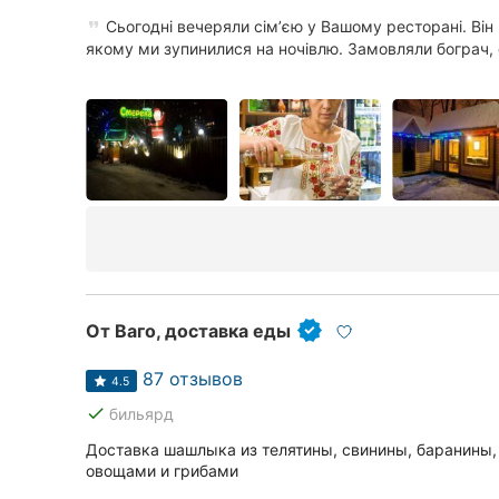
Сьогодні вечеряли сімʼєю у Вашому ресторані. Він 
якому ми зупинилися на ночівлю. Замовляли бограч, с
От Ваго, доставка еды
87 отзывов
4.5
done
бильярд
Доставка шашлыка из телятины, свинины, баранины,
овощами и грибами