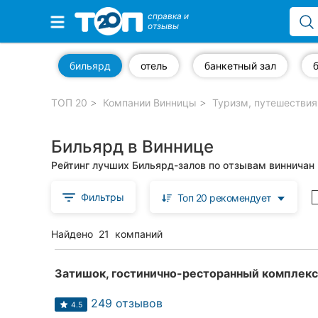
справка и
отзывы
Избранные компании
бильярд
отель
банкетный зал
ТОП 20
Компании Винницы
Туризм, путешествия
Популярные рубрики:
Бильярд в Виннице
Стоматологии
Рейтинг лучших Бильярд-залов по отзывам винничан
Ветеринарные клиники
Фильтры
Топ 20 рекомендует
Частные клиники
Найдено
21
компаний
Автошколы
Рестораны
Затишок, гостинично-ресторанный комплекс
Все рубрики
249 отзывов
4.5