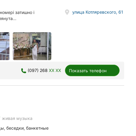
улица Котляревского, 61
номері затишно і
янута...
(097) 268
XX XX
Показать телефон
e
живая музыка
ы, беседки, банкетные