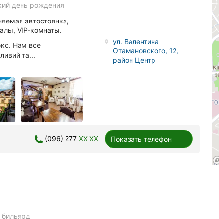
кий день рождения
няемая автостоянка,
алы, VIP-комнаты.
ул. Валентина
юкс. Нам все
Отамановского, 12,
ивий та...
район Центр
(096) 277
XX XX
Показать телефон
e
бильярд