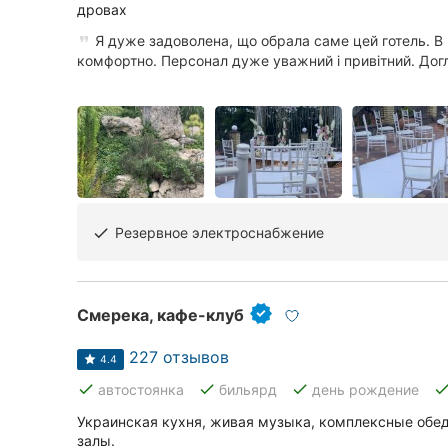
дровах
Сумы
Я дуже задоволена, що обрала саме цей готель. В 
комфортно. Персонал дуже уважний і привітний. Догл
Ивано-Франковск
Луцк
Ужгород
Карпаты
Резервное электроснабжение
done
Смерека, кафе-клуб
227 отзывов
4.4
done
done
done
don
автостоянка
бильярд
день рождение
Украинская кухня, живая музыка, комплексные обед
залы.