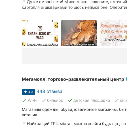
Дуже смачні сети! Мʼясо мʼяке і соковите, смачний
картопля зі шкварками то щось неймовірне! Оператив
Мегамолл, торгово-развлекательный центр
443 отзыва
4.3
done
done
done
done
Wi-Fi
бильярд
детская площадка
кни
Магазины одежды, обуви, ювелирные магазины, быт
питания.
Найкращий ТРЦ міста , можна знайти будь що , на б