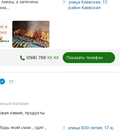
 лаваш, а запечена
улица Киевская, 17,
район Киевская
на...
(098) 799
XX XX
Показать телефон
жный магазин
овая химия, продукты
удь який смак , одяг ,
улица 600-летия, 17-е,